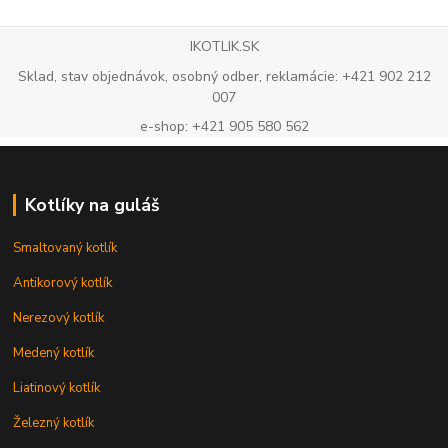
IKOTLIK.SK
Sklad, stav objednávok, osobný odber, reklamácie: +421 902 212
007
e-shop: +421 905 580 562
Kotlíky na guláš
Smaltovaný kotlík
Antikorový kotlík
Nerezový kotlík
Medený kotlík
Liatinový kotlík
Železný kotlík