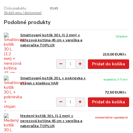
Číslo produktu:
0145
Strážiť cenu / dostupnosť
Podobné produkty
Smaltovaný kotlík 30 L (1,2 mm) +
Skladom
nerezová kotlina 45 cm + vareška a
naberačka TOPLUX
210,00 EUR
/
ks
Pridať do košíka
Smaltovaný kotlík 30 L + pokrievka +
expedícia 3-5 dní
stojan s kladkou VAR
72,50 EUR
/
ks
Pridať do košíka
Medený kotlík 30 L (1,2 mm) +
momentálne vypredané
nerezová kotlina 45 cm + vareška a
naberačka TOPLUX