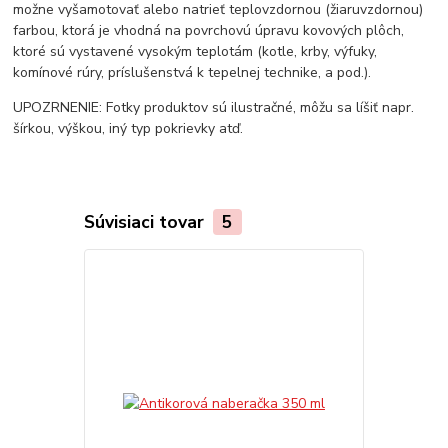
možne vyšamotovať alebo natrieť teplovzdornou (žiaruvzdornou)
farbou, ktorá je vhodná na povrchovú úpravu kovových plôch,
ktoré sú vystavené vysokým teplotám (kotle, krby, výfuky,
komínové rúry, príslušenstvá k tepelnej technike, a pod.).
UPOZRNENIE: Fotky produktov sú ilustračné, môžu sa líšiť napr.
šírkou, výškou, iný typ pokrievky atď.
Súvisiaci tovar
5
TOP produkt
Akcia