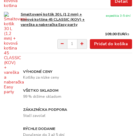
Detail
Smaltovaný kotlík 30 L (1,2 mm) +
expedícia 3-5 dní
kovová kotlina 45 CLASSIC (KOV) +
vareška a naberačka Easy party
109,00 EUR
/
ks
Pridať do košíka
VÝHODNÉ CENY
Kotlíky za nízke ceny
VŠETKO SKLADOM
99 % držíme skladom
ZÁKAZNÍCKA PODPORA
Stačí zavolať
RÝCHLE DODANIE
Doručenie do 3 až 5 dní