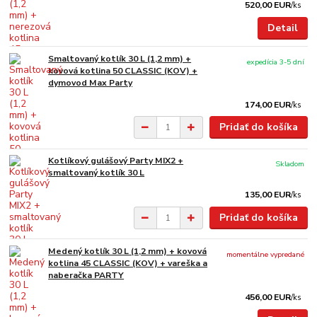
520,00 EUR
/
ks
Detail
Smaltovaný kotlík 30 L (1,2 mm) +
expedícia 3-5 dní
kovová kotlina 50 CLASSIC (KOV) +
dymovod Max Party
174,00 EUR
/
ks
Pridať do košíka
Kotlíkový gulášový Party MIX2 +
Skladom
smaltovaný kotlík 30 L
135,00 EUR
/
ks
Pridať do košíka
Medený kotlík 30 L (1,2 mm) + kovová
momentálne vypredané
kotlina 45 CLASSIC (KOV) + vareška a
naberačka PARTY
456,00 EUR
/
ks