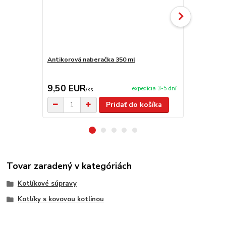
Antikorová naberačka 350 ml
Horák 7 kW 
príslušenst
9,50 EUR
65,00 E
expedícia 3-5 dní
/
ks
Pridať do košíka
Tovar zaradený v kategóriách
Kotlíkové súpravy
Kotlíky s kovovou kotlinou