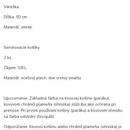
Vareška
Dĺžka: 50 cm
Materiál: smrek.
Servírovacie kotlíky
2 ks.
Objem: 0,8 L.
Materiál: oceľový plech, dve vrstvy smaltu.
Upozornenie: Základná farba na kovovej kotline (paráku),
kovovom chrániči plameňa (ohniska) slúži iba ako ochrana pri
prenose. Pri prvom používaní kotliny (paráku) a kovovom ohnisku
sa farba odstráni (tzv.spáli)
Odporúčanie: Kovovú kotlinu alebo chránič plameňa (ohniska) je