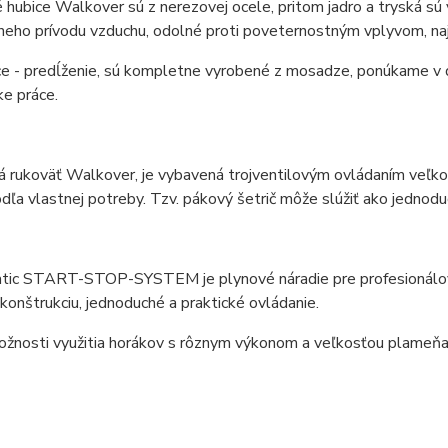
hubice Walkover sú z nerezovej ocele, pritom jadro a tryská s
neho prívodu vzduchu, odolné proti poveternostným vplyvom, na
 - predĺženie, sú kompletne vyrobené z mosadze, ponúkame v dĺ
ke práce.
rukoväť Walkover, je vybavená trojventilovým ovládaním veľkos
dľa vlastnej potreby. Tzv. pákový šetrič môže slúžiť ako jednodu
ic START-STOP-SYSTEM je plynové náradie pre profesionálov, kt
konštrukciu, jednoduché a praktické ovládanie.
nosti využitia horákov s rôznym výkonom a veľkosťou plameňa, 