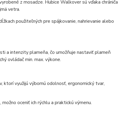
ú vyrobené z mosadze. Hubice Walkover sú vďaka chrániča
jmä vetra.
žkach použiteľných pre spájkovanie, nahrievanie alebo
ti a intenzity plameňa, čo umožňuje nastaviť plameň
chý ovládač min. max. výkone.
orí využijú výbornú odolnosť, ergonomický tvar,
možno oceniť ich rýchlu a praktickú výmenu.