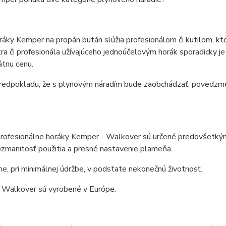
áky Kemper na propán bután slúžia profesionálom či kutilom, ktor
ra či profesionála užívajúceho jednoúčelovým horák sporadicky 
tnu cenu.
redpokladu, že s plynovým náradím bude zaobchádzať, povedzme n
rofesionálne horáky Kemper - Walkover sú určené predovšetkým
rozmanitosť použitia a presné nastavenie plameňa.
e, pri minimálnej údržbe, v podstate nekonečnú životnosť.
 Walkover sú vyrobené v Európe.