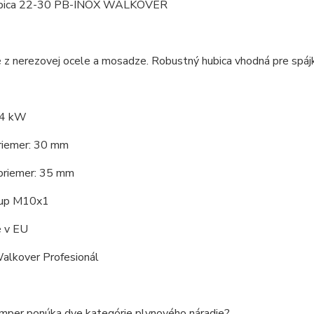
ubica 22-30 PB-INOX WALKOVER
z nerezovej ocele a mosadze. Robustný hubica vhodná pre spájk
,4 kW
priemer: 30 mm
priemer: 35 mm
tup M10x1
 v EU
alkover Profesionál
mper ponúka dve kategórie plynového náradie?