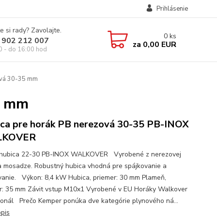
Prihlásenie
e si rady? Zavolajte.
0
ks
 902 212 007
za
0,00 EUR
0 - do 16:00 hod
ová 30-35 mm
5 mm
ca pre horák PB nerezová 30-35 PB-INOX
LKOVER
 hubica 22-30 PB-INOX WALKOVER Vyrobené z nerezovej
a mosadze. Robustný hubica vhodná pre spájkovanie a
vanie. Výkon: 8,4 kW Hubica, priemer: 30 mm Plameň,
r: 35 mm Závit vstup M10x1 Vyrobené v EU Horáky Walkover
ionál Prečo Kemper ponúka dve kategórie plynového ná...
opis