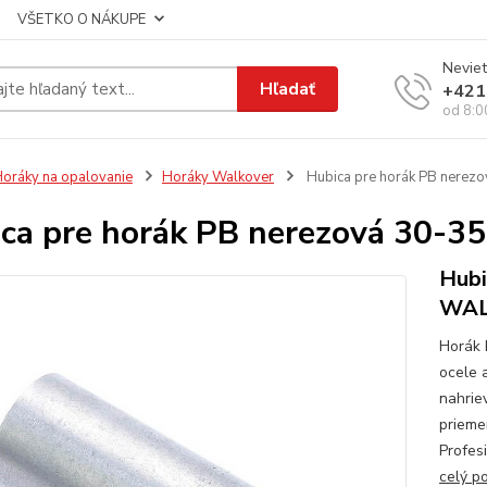
VŠETKO O NÁKUPE
Neviet
Hľadať
+421
od 8:0
oráky na opalovanie
Horáky Walkover
Hubica pre horák PB nerez
ca pre horák PB nerezová 30-3
Hubi
WA
Horák
ocele 
nahrie
prieme
Profes
celý p