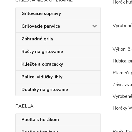
GRILOVANIE A OPEKANIE
Horák h
Grilovacie súpravy
Vyrobené 
Grilovacie panvice
Záhradné grily
Výkon: 8
Rošty na grilovanie
Hubica, 
Kliešte a obracačky
Plameň, 
Palice, vidličky, ihly
Závit vs
Doplnky na grilovanie
Vyrobené
PAELLA
Horáky W
Paella s horákom
Prečo Ke