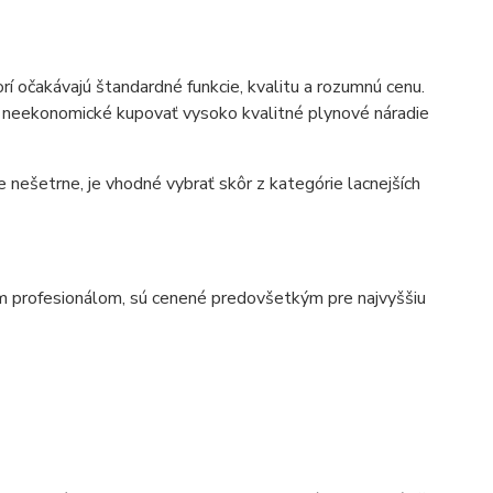
í očakávajú štandardné funkcie, kvalitu a rozumnú cenu.
je neekonomické kupovať vysoko kvalitné plynové náradie
ešetrne, je vhodné vybrať skôr z kategórie lacnejších
 profesionálom, sú cenené predovšetkým pre najvyššiu