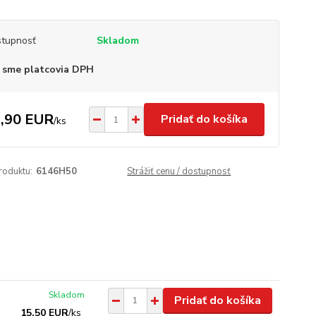
tupnosť
Skladom
 sme platcovia DPH
,90 EUR
Pridať do košíka
/
ks
roduktu:
6146H50
Strážiť cenu / dostupnosť
Skladom
Pridať do košíka
15,50 EUR
/
ks