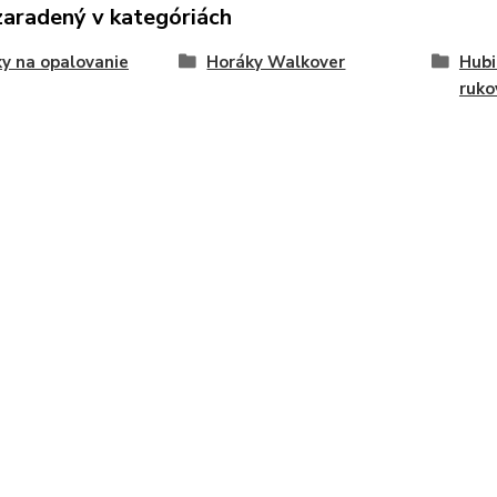
zaradený v kategóriách
y na opalovanie
Horáky Walkover
Hubi
ruko