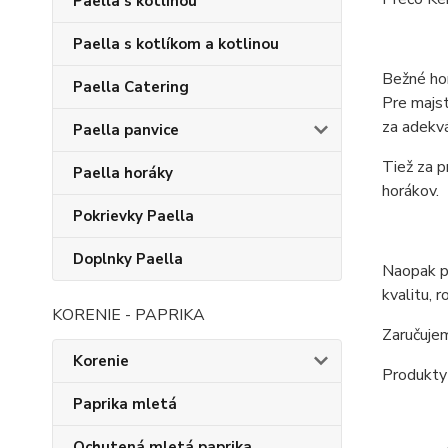
Paella s kotlinou
Paella s kotlíkom a kotlinou
Bežné hor
Paella Catering
Pre majst
za adekvá
Paella panvice
Tiež za p
Paella horáky
horákov.
Pokrievky Paella
Doplnky Paella
Naopak p
kvalitu, 
KORENIE - PAPRIKA
Zaručujem
Korenie
Produkty
Paprika mletá
Ochutená mletá paprika