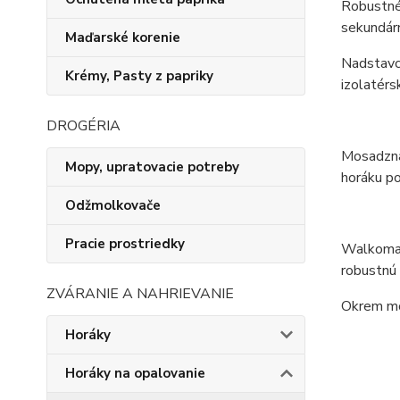
Robustné 
sekundár
Maďarské korenie
Nadstavce
Krémy, Pasty z papriky
izolatérs
DROGÉRIA
Mosadzná 
Mopy, upratovacie potreby
horáku po
Odžmolkovače
Pracie prostriedky
Walkomat
robustnú 
ZVÁRANIE A NAHRIEVANIE
Okrem mož
Horáky
Horáky na opalovanie