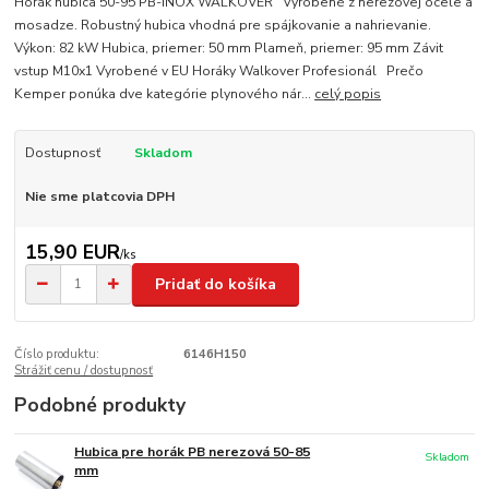
Horák hubica 50-95 PB-INOX WALKOVER Vyrobené z nerezovej ocele a
mosadze. Robustný hubica vhodná pre spájkovanie a nahrievanie.
Výkon: 82 kW Hubica, priemer: 50 mm Plameň, priemer: 95 mm Závit
vstup M10x1 Vyrobené v EU Horáky Walkover Profesionál Prečo
Kemper ponúka dve kategórie plynového nár...
celý popis
Dostupnosť
Skladom
Nie sme platcovia DPH
15,90 EUR
/
ks
Pridať do košíka
Číslo produktu:
6146H150
Strážiť cenu / dostupnosť
Podobné produkty
Hubica pre horák PB nerezová 50-85
Skladom
mm