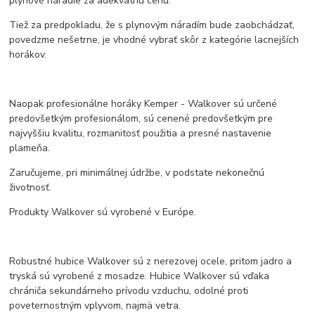
plynové náradie za adekvátnu cenu.
Tiež za predpokladu, že s plynovým náradím bude zaobchádzať,
povedzme nešetrne, je vhodné vybrať skôr z kategórie lacnejších
horákov.
Naopak profesionálne horáky Kemper - Walkover sú určené
predovšetkým profesionálom, sú cenené predovšetkým pre
najvyššiu kvalitu, rozmanitosť použitia a presné nastavenie
plameňa.
Zaručujeme, pri minimálnej údržbe, v podstate nekonečnú
životnosť.
Produkty Walkover sú vyrobené v Európe.
Robustné hubice Walkover sú z nerezovej ocele, pritom jadro a
tryská sú vyrobené z mosadze. Hubice Walkover sú vďaka
chrániča sekundárneho prívodu vzduchu, odolné proti
poveternostným vplyvom, najmä vetra.