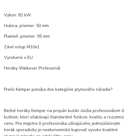
Výkon: 82 kW
Hubica, priemer: 50 mm
Plameň, priemer: 95 mm
Závit vstup M10x1
Vyrobené v EU
Horáky Walkover Profesionál
Prečo Kemper ponúka dve kategórie plynového náradie?
Bežné horáky Kemper na propán bután slúžia profesionálom či
kutilom, ktorí očakávajú štandardné funkcie, kvalitu a rozumnú
cenu. Pre majstra či profesionála užívajúceho jednoúčelovým
horák sporadicky je neekonomické kupovať vysoko kvalitné