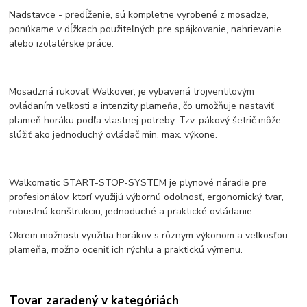
Nadstavce - predĺženie, sú kompletne vyrobené z mosadze,
ponúkame v dĺžkach použiteľných pre spájkovanie, nahrievanie
alebo izolatérske práce.
Mosadzná rukoväť Walkover, je vybavená trojventilovým
ovládaním veľkosti a intenzity plameňa, čo umožňuje nastaviť
plameň horáku podľa vlastnej potreby. Tzv. pákový šetrič môže
slúžiť ako jednoduchý ovládač min. max. výkone.
Walkomatic START-STOP-SYSTEM je plynové náradie pre
profesionálov, ktorí využijú výbornú odolnosť, ergonomický tvar,
robustnú konštrukciu, jednoduché a praktické ovládanie.
Okrem možnosti využitia horákov s rôznym výkonom a veľkosťou
plameňa, možno oceniť ich rýchlu a praktickú výmenu.
Tovar zaradený v kategóriách