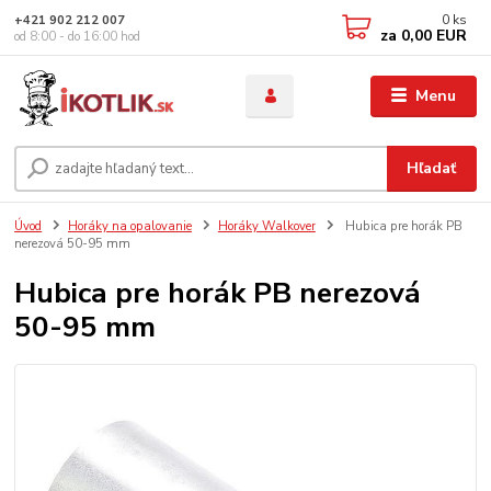
0
ks
+421 902 212 007
za
0,00 EUR
od 8:00 - do 16:00 hod
Menu
Hľadať
Úvod
Horáky na opalovanie
Horáky Walkover
Hubica pre horák PB
nerezová 50-95 mm
Hubica pre horák PB nerezová
50-95 mm