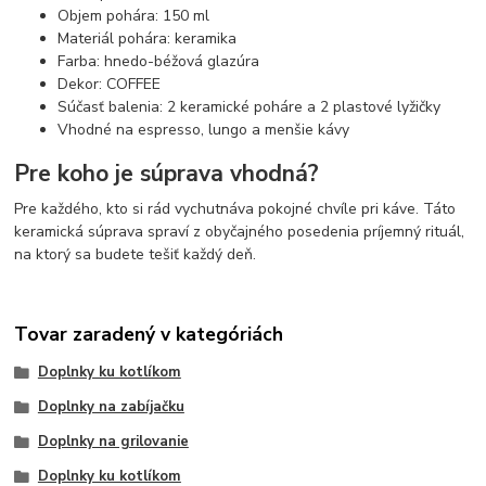
Objem pohára: 150 ml
Materiál pohára: keramika
Farba: hnedo-béžová glazúra
Dekor: COFFEE
Súčasť balenia: 2 keramické poháre a 2 plastové lyžičky
Vhodné na espresso, lungo a menšie kávy
Pre koho je súprava vhodná?
Pre každého, kto si rád vychutnáva pokojné chvíle pri káve. Táto
keramická súprava spraví z obyčajného posedenia príjemný rituál,
na ktorý sa budete tešiť každý deň.
Tovar zaradený v kategóriách
Doplnky ku kotlíkom
Doplnky na zabíjačku
Doplnky na grilovanie
Doplnky ku kotlíkom