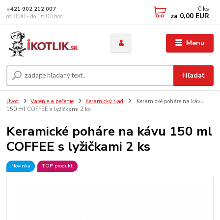
0
ks
+421 902 212 007
za
0,00 EUR
od 8:00 - do 16:00 hod
Menu
Hľadať
Úvod
Varenie a pečenie
Keramický riad
Keramické poháre na kávu
150 ml COFFEE s lyžičkami 2 ks
Keramické poháre na kávu 150 ml
COFFEE s lyžičkami 2 ks
Novinka
TOP produkt