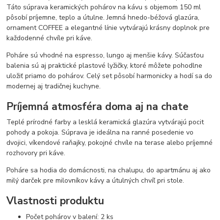
Táto súprava keramických pohárov na kávu s objemom 150 ml
pôsobí príjemne, teplo a útulne. Jemná hnedo-béžová glazúra,
ornament COFFEE a elegantné línie vytvárajú krásny doplnok pre
každodenné chvíle pri káve.
Poháre sú vhodné na espresso, lungo aj menšie kávy. Súčasťou
balenia sú aj praktické plastové lyžičky, ktoré môžete pohodlne
uložiť priamo do pohárov. Celý set pôsobí harmonicky a hodí sa do
modernej aj tradičnej kuchyne.
Príjemná atmosféra doma aj na chate
Teplé prírodné farby a lesklá keramická glazúra vytvárajú pocit
pohody a pokoja. Súprava je ideálna na ranné posedenie vo
dvojici, víkendové raňajky, pokojné chvíle na terase alebo príjemné
rozhovory pri káve.
Poháre sa hodia do domácnosti, na chalupu, do apartmánu aj ako
milý darček pre milovníkov kávy a útulných chvíľ pri stole.
Vlastnosti produktu
Počet pohárov v balení: 2 ks