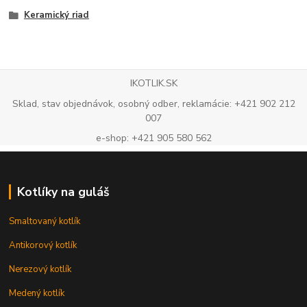
Keramický riad
IKOTLIK.SK
Sklad, stav objednávok, osobný odber, reklamácie: +421 902 212
007
e-shop: +421 905 580 562
Kotlíky na guláš
Smaltovaný kotlík
Antikorový kotlík
Nerezový kotlík
Medený kotlík