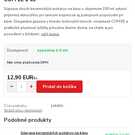
Súprava dvoch keramických pohárov na kávu s objemom 150 ml vytvorí
príjemnú atmosféru pri rannom espresse aj pokojnom popoludní pri
káve. Elegantná glazúra v hnedo-béžových tónoch, ornament COFFEE a
praktické plastové lyžičky pôsobia útulne doma, na chate aj pri
posedení s blízkymi.
celý popis
Dostupnosť
expedícia 3-5 dní
Nie sme platcovia DPH
12,90 EUR
/
ks
Pridať do košíka
Číslo produktu:
145950
Strážiť cenu / dostupnosť
Podobné produkty
Súprava keramických pohárov na kávu
expedícia 3-5 dní