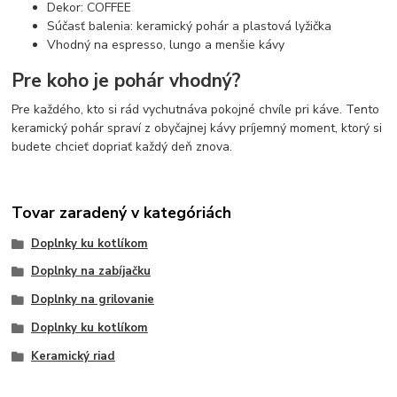
Dekor: COFFEE
Súčasť balenia: keramický pohár a plastová lyžička
Vhodný na espresso, lungo a menšie kávy
Pre koho je pohár vhodný?
Pre každého, kto si rád vychutnáva pokojné chvíle pri káve. Tento
keramický pohár spraví z obyčajnej kávy príjemný moment, ktorý si
budete chcieť dopriať každý deň znova.
Tovar zaradený v kategóriách
Doplnky ku kotlíkom
Doplnky na zabíjačku
Doplnky na grilovanie
Doplnky ku kotlíkom
Keramický riad