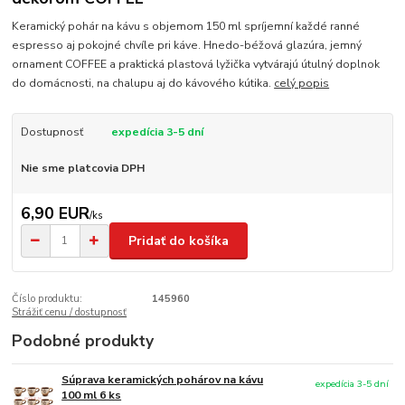
Keramický pohár na kávu s objemom 150 ml spríjemní každé ranné
espresso aj pokojné chvíle pri káve. Hnedo-béžová glazúra, jemný
ornament COFFEE a praktická plastová lyžička vytvárajú útulný doplnok
do domácnosti, na chalupu aj do kávového kútika.
celý popis
Dostupnosť
expedícia 3-5 dní
Nie sme platcovia DPH
6,90 EUR
/
ks
Pridať do košíka
Číslo produktu:
145960
Strážiť cenu / dostupnosť
Podobné produkty
Súprava keramických pohárov na kávu
expedícia 3-5 dní
100 ml 6 ks