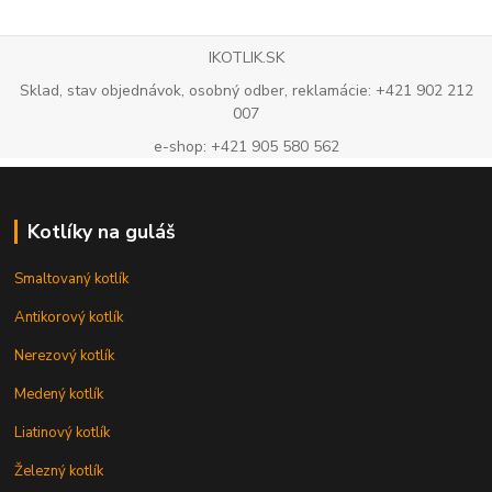
IKOTLIK.SK
Sklad, stav objednávok, osobný odber, reklamácie: +421 902 212
007
e-shop: +421 905 580 562
Kotlíky na guláš
Smaltovaný kotlík
Antikorový kotlík
Nerezový kotlík
Medený kotlík
Liatinový kotlík
Železný kotlík