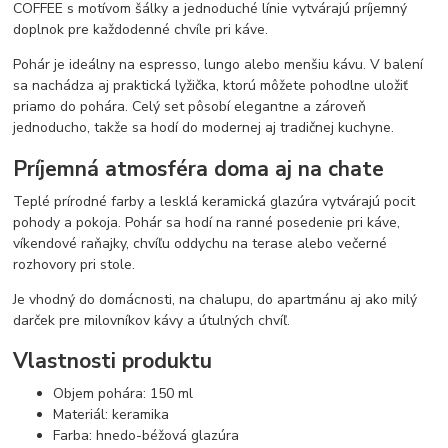
COFFEE s motívom šálky a jednoduché línie vytvárajú príjemný
doplnok pre každodenné chvíle pri káve.
Pohár je ideálny na espresso, lungo alebo menšiu kávu. V balení
sa nachádza aj praktická lyžička, ktorú môžete pohodlne uložiť
priamo do pohára. Celý set pôsobí elegantne a zároveň
jednoducho, takže sa hodí do modernej aj tradičnej kuchyne.
Príjemná atmosféra doma aj na chate
Teplé prírodné farby a lesklá keramická glazúra vytvárajú pocit
pohody a pokoja. Pohár sa hodí na ranné posedenie pri káve,
víkendové raňajky, chvíľu oddychu na terase alebo večerné
rozhovory pri stole.
Je vhodný do domácnosti, na chalupu, do apartmánu aj ako milý
darček pre milovníkov kávy a útulných chvíľ.
Vlastnosti produktu
Objem pohára: 150 ml
Materiál: keramika
Farba: hnedo-béžová glazúra