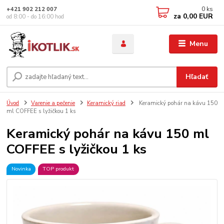
0
ks
+421 902 212 007
za
0,00 EUR
od 8:00 - do 16:00 hod
Menu
Hľadať
Úvod
Varenie a pečenie
Keramický riad
Keramický pohár na kávu 150
ml COFFEE s lyžičkou 1 ks
Keramický pohár na kávu 150 ml
COFFEE s lyžičkou 1 ks
Novinka
TOP produkt