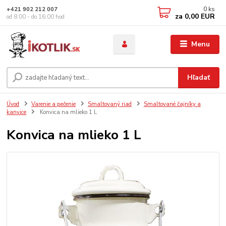
0
ks
+421 902 212 007
za
0,00 EUR
od 8:00 - do 16:00 hod
Menu
Hľadať
Úvod
Varenie a pečenie
Smaltovaný riad
Smaltované čajníky a
kanvice
Konvica na mlieko 1 L
Konvica na mlieko 1 L