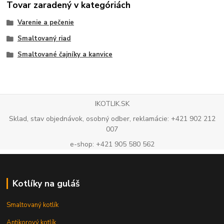
Tovar zaradený v kategóriách
Varenie a pečenie
Smaltovaný riad
Smaltované čajníky a kanvice
IKOTLIK.SK
Sklad, stav objednávok, osobný odber, reklamácie: +421 902 212
007
e-shop: +421 905 580 562
Kotlíky na guláš
Smaltovaný kotlík
Antikorový kotlík