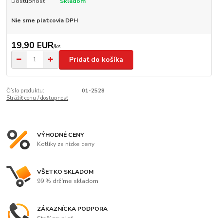
Dostupnosť
Skladom
Nie sme platcovia DPH
19,90 EUR
/
ks
Pridať do košíka
Číslo produktu:
01-2528
Strážiť cenu / dostupnosť
VÝHODNÉ CENY
Kotlíky za nízke ceny
VŠETKO SKLADOM
99 % držíme skladom
ZÁKAZNÍCKA PODPORA