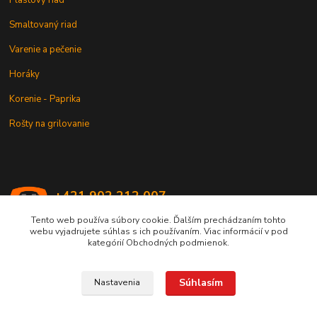
Plastový riad
Smaltovaný riad
Varenie a pečenie
Horáky
Korenie - Paprika
Rošty na grilovanie
+421 902 212 007
od 8:00 - do 16:00 hod
Tento web používa súbory cookie. Ďalším prechádzaním tohto
webu vyjadrujete súhlas s ich používaním. Viac informácií v pod
info@kotlik.sk
kategórií Obchodných podmienok.
Súhlasím
Nastavenia