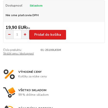
Dostupnosť
Skladom
Nie sme platcovia DPH
19,90 EUR
/
ks
Pridať do košíka
Číslo produktu:
01-25100LKSM
Strážiť cenu / dostupnosť
VÝHODNÉ CENY
Kotlíky za nízke ceny
VŠETKO SKLADOM
99 % držíme skladom