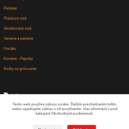
Pečenie
Plastový riad
Smaltovaný riad
Varenie a pečenie
Horáky
Korenie - Paprika
Rošty na grilovanie
+421 902 212 007
od 8:00 - do 16:00 hod
Tento web používa súbory cookie. Ďalším prechádzaním tohto
webu vyjadrujete súhlas s ich používaním. Viac informácií v pod
info@kotlik.sk
kategórií Obchodných podmienok.