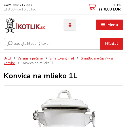
0
ks
+421 902 212 007
za
0,00 EUR
od 8:00 - do 16:00 hod
Menu
Hľadať
Úvod
Varenie a pečenie
Smaltovaný riad
Smaltované čajníky a
kanvice
Konvica na mlieko 1L
Konvica na mlieko 1L