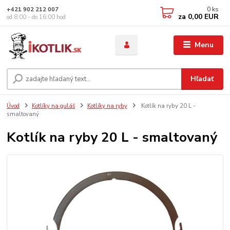
0
ks
+421 902 212 007
za
0,00 EUR
od 8:00 - do 16:00 hod
Menu
Hľadať
Úvod
Kotlíky na guláš
Kotlíky na ryby
Kotlík na ryby 20 L -
smaltovaný
Kotlík na ryby 20 L - smaltovaný