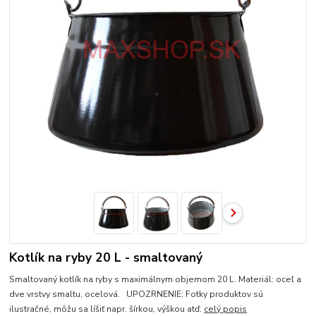
Kotlík na ryby 20 L - smaltovaný
Smaltovaný kotlík na ryby s maximálnym objemom 20 L. Materiál: oceľ a
dve vrstvy smaltu, ocelová. UPOZRNENIE: Fotky produktov sú
ilustračné, môžu sa líšiť napr. šírkou, výškou atď.
celý popis