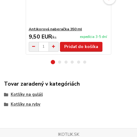
Antikorová naberačka 350 ml
Varecha 70 
9,50 EUR
5,90 EU
expedícia 3-5 dní
/
ks
Pridať do košíka
Tovar zaradený v kategóriách
Kotlíky na guláš
Kotlíky na ryby
IKOTLIK.SK