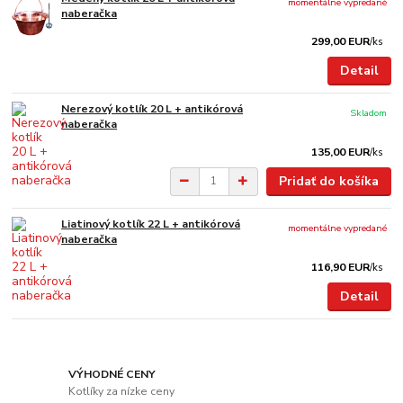
momentálne vypredané
naberačka
299,00 EUR
/
ks
Detail
Nerezový kotlík 20 L + antikórová
Skladom
naberačka
135,00 EUR
/
ks
Pridať do košíka
Liatinový kotlík 22 L + antikórová
momentálne vypredané
naberačka
116,90 EUR
/
ks
Detail
VÝHODNÉ CENY
Kotlíky za nízke ceny