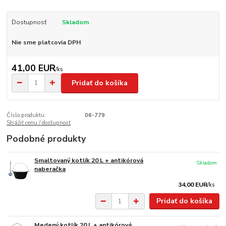
Dostupnosť
Skladom
Nie sme platcovia DPH
41,00 EUR
/
ks
Pridať do košíka
Číslo produktu:
06-779
Strážiť cenu / dostupnosť
Podobné produkty
Smaltovaný kotlík 20 L + antikórová
Skladom
naberačka
34,00 EUR
/
ks
Pridať do košíka
Medený kotlík 20 L + antikórová