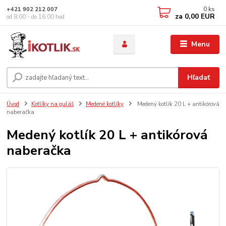
0
ks
+421 902 212 007
za
0,00 EUR
od 8:00 - do 16:00 hod
Menu
Hľadať
Úvod
Kotlíky na guláš
Medené kotlíky
Medený kotlík 20 L + antikórová
naberačka
Medený kotlík 20 L + antikórová
naberačka