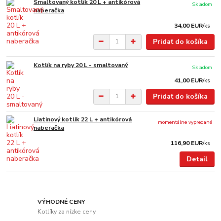
Smaltovaný kotlík 20 L + antikórová
Skladom
naberačka
34,00 EUR
/
ks
Pridať do košíka
Kotlík na ryby 20 L - smaltovaný
Skladom
41,00 EUR
/
ks
Pridať do košíka
Liatinový kotlík 22 L + antikórová
momentálne vypredané
naberačka
116,90 EUR
/
ks
Detail
VÝHODNÉ CENY
Kotlíky za nízke ceny