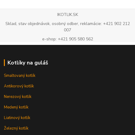
IKOTLIK.SK
Sklad, stav objednávok, osobný odber, reklamácie: +421 902 212
007
e-shop: +421 905 580 562
Kotlíky na guláš
Smaltovaný kotlík
Antikorový kotlík
Nerezový kotlík
Medený kotlík
Liatinový kotlík
Železný kotlík