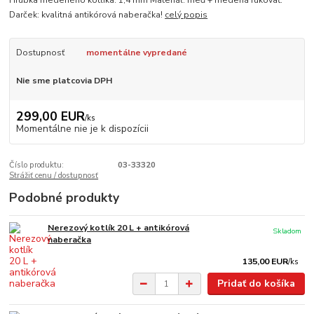
Hrúbka medeného kotlíka: 1,4 mm Materiál: meď + medená rukoväť.
Darček: kvalitná antikórová naberačka!
celý popis
Dostupnosť
momentálne vypredané
Nie sme platcovia DPH
299,00 EUR
/
ks
Momentálne nie je k dispozícii
Číslo produktu:
03-33320
Strážiť cenu / dostupnosť
Podobné produkty
Nerezový kotlík 20 L + antikórová
Skladom
naberačka
135,00 EUR
/
ks
Pridať do košíka