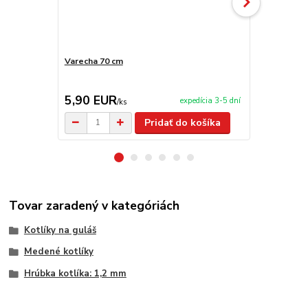
Varecha 70 cm
Nerezová ko
TOPLUX
5,90 EUR
189,00 
expedícia 3-5 dní
/
ks
Pridať do košíka
Tovar zaradený v kategóriách
Kotlíky na guláš
Medené kotlíky
Hrúbka kotlíka: 1,2 mm