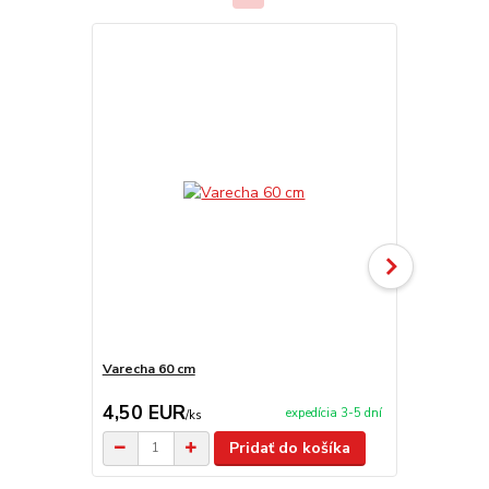
Varecha 60 cm
Sito-nabera
4,50 EUR
3,90 EU
expedícia 3-5 dní
/
ks
Pridať do košíka