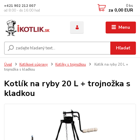
0
ks
+421 902 212 007
za
0,00 EUR
od 8:00 - do 16:00 hod
Menu
Hľadať
Úvod
Kotlíkové súpravy
Kotlíky s trojnožkou
Kotlík na ryby 20 L +
trojnožka s kladkou
Kotlík na ryby 20 L + trojnožka s
kladkou