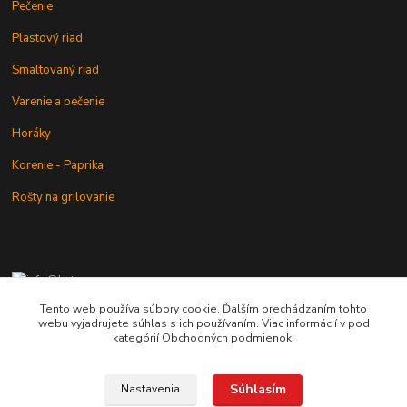
Pečenie
Plastový riad
Smaltovaný riad
Varenie a pečenie
Horáky
Korenie - Paprika
Rošty na grilovanie
+421 902 212 007
od 8:00 - do 16:00 hod
Tento web používa súbory cookie. Ďalším prechádzaním tohto
webu vyjadrujete súhlas s ich používaním. Viac informácií v pod
info@kotlik.sk
kategórií Obchodných podmienok.
Súhlasím
Nastavenia