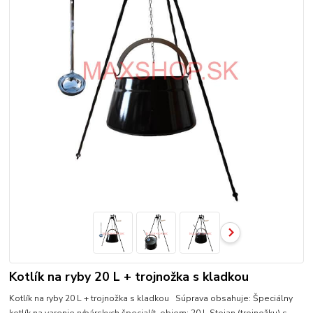
Kotlík na ryby 20 L + trojnožka s kladkou
Kotlík na ryby 20 L + trojnožka s kladkou Súprava obsahuje: Špeciálny