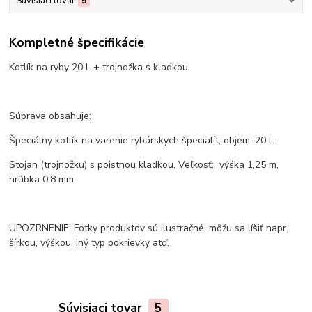
Súvisiaci tovar
5
Kompletné špecifikácie
Kotlík na ryby 20 L + trojnožka s kladkou
Súprava obsahuje:
Špeciálny kotlík na varenie rybárskych špecialít, objem: 20 L
Stojan (trojnožku) s poistnou kladkou. Veľkosť: výška 1,25 m,
hrúbka 0,8 mm.
UPOZRNENIE: Fotky produktov sú ilustračné, môžu sa líšiť napr.
šírkou, výškou, iný typ pokrievky atď.
Súvisiaci tovar
5