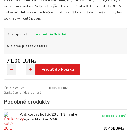
kotlík na varenie rybárskych špecialít, objem: 20 L Stojan (trojnožku) s
poistnou kladkou. Veľkosť: výška 1,25 m, hrúbka 0,8 mm. UPOZRNENIE:
Fotky produktov sú ilustračné, môžu sa líšiť napr. šírkou, výškou, iný typ
pokrievky...
celý popis
Dostupnosť
expedícia 3-5 dní
Nie sme platcovia DPH
71,00 EUR
/
ks
Pridať do košíka
Číslo produktu:
020520LKR
Strážiť cenu / dostupnosť
Podobné produkty
Antikorový kotlík 20 L (1,2 mm) +
expedícia 3-5 dní
stojan s kladkou VAR
86,40 EUR
/
ks