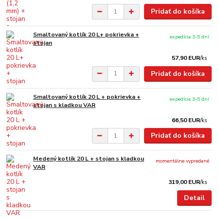
Pridať do košíka
Smaltovaný kotlík 20 L+ pokrievka +
expedícia 3-5 dní
stojan
57,90 EUR
/
ks
Pridať do košíka
Smaltovaný kotlík 20 L + pokrievka +
expedícia 3-5 dní
stojan s kladkou VAR
66,50 EUR
/
ks
Pridať do košíka
Medený kotlík 20 L + stojan s kladkou
momentálne vypredané
VAR
319,00 EUR
/
ks
Detail