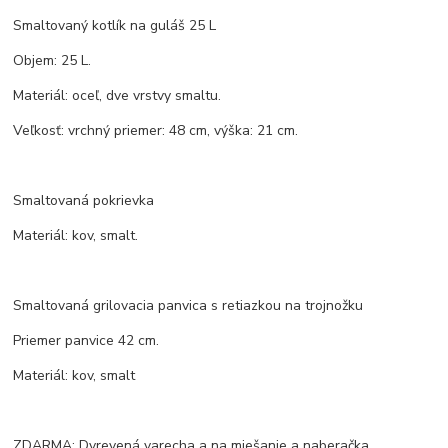
Smaltovaný kotlík na guláš 25 L
Objem: 25 L.
Materiál: oceľ, dve vrstvy smaltu.
Veľkosť: vrchný priemer: 48 cm, výška: 21 cm.
Smaltovaná pokrievka
Materiál: kov, smalt.
Smaltovaná grilovacia panvica s retiazkou na trojnožku
Priemer panvice 42 cm.
Materiál: kov, smalt
ZDARMA: Dvrevená varecha a na miešanie a naberačka