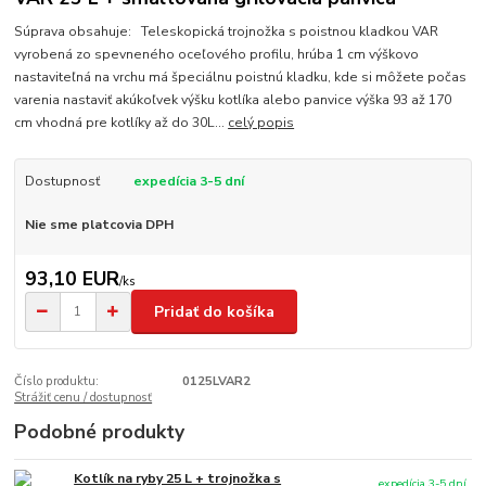
Súprava obsahuje: Teleskopická trojnožka s poistnou kladkou VAR
vyrobená zo spevneného oceľového profilu, hrúba 1 cm výškovo
nastaviteľná na vrchu má špeciálnu poistnú kladku, kde si môžete počas
varenia nastaviť akúkoľvek výšku kotlíka alebo panvice výška 93 až 170
cm vhodná pre kotlíky až do 30L...
celý popis
Dostupnosť
expedícia 3-5 dní
Nie sme platcovia DPH
93,10 EUR
/
ks
Pridať do košíka
Číslo produktu:
0125LVAR2
Strážiť cenu / dostupnosť
Podobné produkty
Kotlík na ryby 25 L + trojnožka s
expedícia 3-5 dní