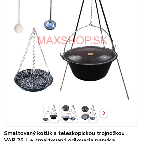
Smaltovaný kotlík s teleskopickou trojnožkou
VAR 25 L + smaltovaná grilovacia panvica