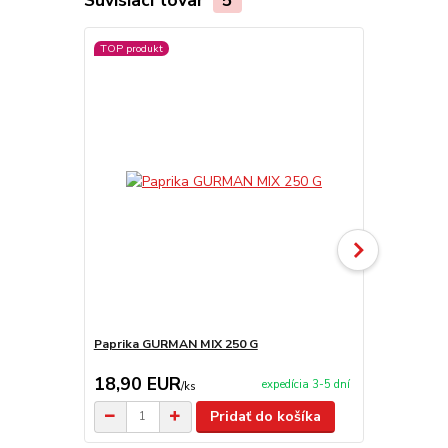
TOP produkt
Paprika GURMAN MIX 250 G
Drevená súp
18,90 EUR
9,90 EU
expedícia 3-5 dní
/
ks
Pridať do košíka