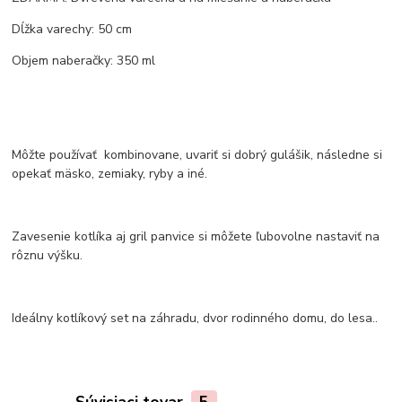
Dĺžka varechy: 50 cm
Objem naberačky: 350 ml
Môžte používať kombinovane, uvariť si dobrý gulášik, následne si
opekať mäsko, zemiaky, ryby a iné.
Zavesenie kotlíka aj gril panvice si môžete ľubovolne nastaviť na
rôznu výšku.
Ideálny kotlíkový set na záhradu, dvor rodinného domu, do lesa..
Súvisiaci tovar
5