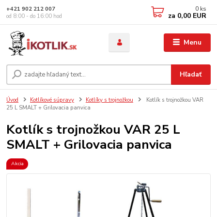
0
ks
+421 902 212 007
za
0,00 EUR
od 8:00 - do 16:00 hod
Menu
Hľadať
Úvod
Kotlíkové súpravy
Kotlíky s trojnožkou
Kotlík s trojnožkou VAR
25 L SMALT + Grilovacia panvica
Kotlík s trojnožkou VAR 25 L
SMALT + Grilovacia panvica
Akcia