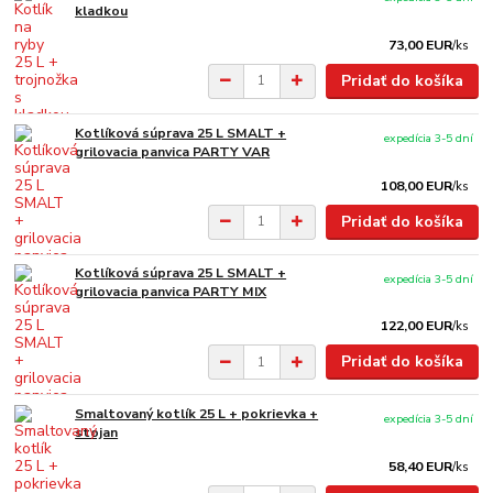
kladkou
73,00 EUR
/
ks
Pridať do košíka
Kotlíková súprava 25 L SMALT +
expedícia 3-5 dní
grilovacia panvica PARTY VAR
108,00 EUR
/
ks
Pridať do košíka
Kotlíková súprava 25 L SMALT +
expedícia 3-5 dní
grilovacia panvica PARTY MIX
122,00 EUR
/
ks
Pridať do košíka
Smaltovaný kotlík 25 L + pokrievka +
expedícia 3-5 dní
stojan
58,40 EUR
/
ks