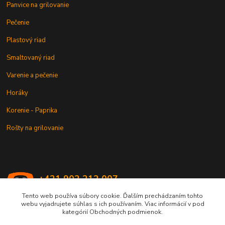
Panvice na grilovanie
Pečenie
Plastový riad
Smaltovaný riad
Varenie a pečenie
Horáky
Korenie - Paprika
Rošty na grilovanie
+421 902 212 007
od 8:00 - do 16:00 hod
Tento web používa súbory cookie. Ďalším prechádzaním tohto
webu vyjadrujete súhlas s ich používaním. Viac informácií v pod
info@kotlik.sk
kategórií Obchodných podmienok.