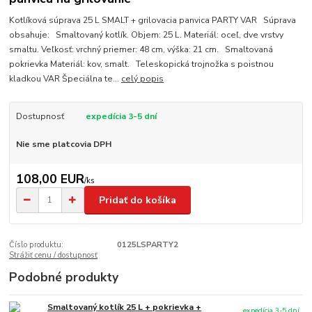
Kotlíková súprava 25 L SMALT + grilovacia panvica PARTY VAR Súprava
obsahuje: Smaltovaný kotlík. Objem: 25 L. Materiál: oceľ, dve vrstvy
smaltu. Veľkosť: vrchný priemer: 48 cm, výška: 21 cm. Smaltovaná
pokrievka Materiál: kov, smalt. Teleskopická trojnožka s poistnou
kladkou VAR Špeciálna te...
celý popis
Dostupnosť
expedícia 3-5 dní
Nie sme platcovia DPH
108,00 EUR
/
ks
Pridať do košíka
Číslo produktu:
0125LSPARTY2
Strážiť cenu / dostupnosť
Podobné produkty
Smaltovaný kotlík 25 L + pokrievka +
expedícia 3-5 dní