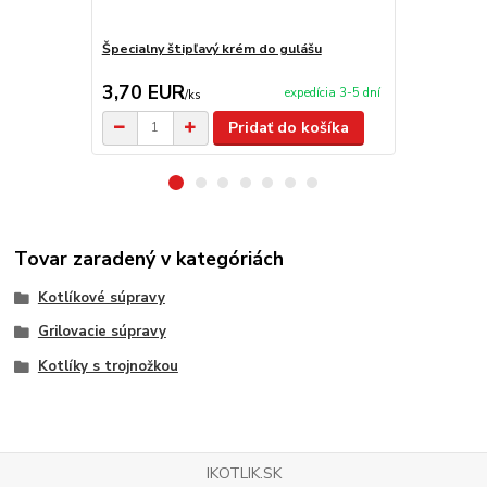
Špecialny štipľavý krém do gulášu
V-krájač - Č
3,70 EUR
19,90 E
expedícia 3-5 dní
/
ks
Pridať do košíka
Tovar zaradený v kategóriách
Kotlíkové súpravy
Grilovacie súpravy
Kotlíky s trojnožkou
IKOTLIK.SK