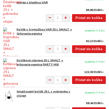
stojan s kladkou VAR
69,80 EUR
/
ks
Pridať do košíka
Kotlík s trojnožkou VAR 25 L SMALT +
expedícia 3-5 dní
Grilovacia panvica
93,10 EUR
/
ks
Pridať do košíka
Kotlíková súprava 25 L SMALT +
expedícia 3-5 dní
grilovacia panvica PARTY MIX
122,00 EUR
/
ks
Pridať do košíka
Smaltovaný kotlík 25 L + pokrievka +
expedícia 3-5 dní
stojan
58,40 EUR
/
ks