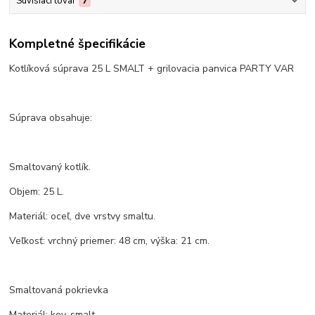
Súvisiaci tovar
7
Kompletné špecifikácie
Kotlíková súprava 25 L SMALT + grilovacia panvica PARTY VAR
Súprava obsahuje:
Smaltovaný kotlík.
Objem: 25 L.
Materiál: oceľ, dve vrstvy smaltu.
Veľkosť: vrchný priemer: 48 cm, výška: 21 cm.
Smaltovaná pokrievka
Materiál: kov, smalt.