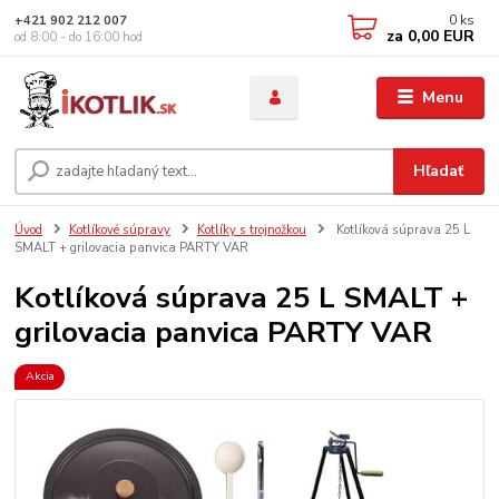
0
ks
+421 902 212 007
za
0,00 EUR
od 8:00 - do 16:00 hod
Menu
Hľadať
Úvod
Kotlíkové súpravy
Kotlíky s trojnožkou
Kotlíková súprava 25 L
SMALT + grilovacia panvica PARTY VAR
Kotlíková súprava 25 L SMALT +
grilovacia panvica PARTY VAR
Akcia