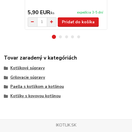
5,90 EUR
59,90 E
expedícia 3-5 dní
/
ks
Pridať do košíka
Tovar zaradený v kategóriách
Kotlíkové súpravy
Grilovacie súpravy
Paella s kotlíkom a kotlinou
Kotlíky s kovovou kotlinou
IKOTLIK.SK