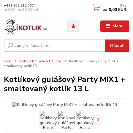
0
ks
+421 902 212 007
za
0,00 EUR
od 8:00 - do 16:00 hod
Menu
Hľadať
Úvod
Paella s kotlíkom a kotlinou
Kotlíkový gulášový Party MIX1 +
smaltovaný kotlík 13 L
Kotlíkový gulášový Party MIX1 +
smaltovaný kotlík 13 L