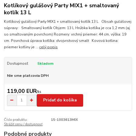
Kotlíkový gulášový Party MIX1 + smaltovaný
kotlík 13 L
Kotlíkový gulášový Party MIX1 + smaltovaný kotlík 13 L Obsah gulášovej
súpravy: Smaltovaný kotlík Objem: 13 L Hrúbka kotlíka je cca 1,2 mm (aj
so smaltovaným povrchom) Rozmery: vrchný priemer: 44 cm, výška: 19
cm. Povrchová úprava kotlíka: dvojvrstvový smalt Kovová kotlina:
priemer kotliny je ...
celý popis
Dostupnosť
Skladom
Nie sme platcovia DPH
119,00 EUR
/
ks
Pridať do košíka
Číslo produktu:
15-1003613MIX
Strážiť cenu / dostupnosť
Podobné produkty