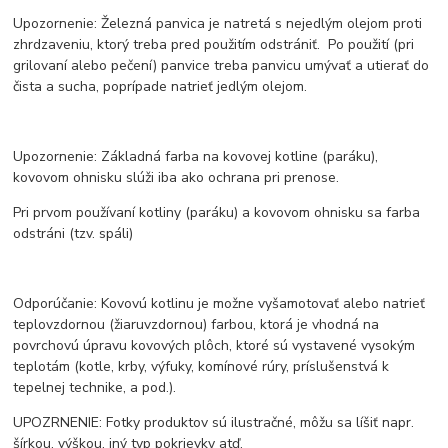
Upozornenie: Železná panvica je natretá s nejedlým olejom proti
zhrdzaveniu, ktorý treba pred použitím odstrániť. Po použití (pri
grilovaní alebo pečení) panvice treba panvicu umývať a utierať do
čista a sucha, poprípade natrieť jedlým olejom.
Upozornenie: Základná farba na kovovej kotline (paráku),
kovovom ohnisku slúži iba ako ochrana pri prenose.
Pri prvom používaní kotliny (paráku) a kovovom ohnisku sa farba
odstráni (tzv. spáli)
Odporúčanie: Kovovú kotlinu je možne vyšamotovať alebo natrieť
teplovzdornou (žiaruvzdornou) farbou, ktorá je vhodná na
povrchovú úpravu kovových plôch, ktoré sú vystavené vysokým
teplotám (kotle, krby, výfuky, komínové rúry, príslušenstvá k
tepelnej technike, a pod.).
UPOZRNENIE: Fotky produktov sú ilustračné, môžu sa líšiť napr.
šírkou, výškou, iný typ pokrievky atď.