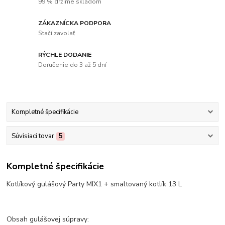
99 % držíme skladom
ZÁKAZNÍCKA PODPORA
Stačí zavolať
RÝCHLE DODANIE
Doručenie do 3 až 5 dní
Kompletné špecifikácie
Súvisiaci tovar
5
Kompletné špecifikácie
Kotlíkový gulášový Party MIX1 + smaltovaný kotlík 13 L
Obsah gulášovej súpravy: