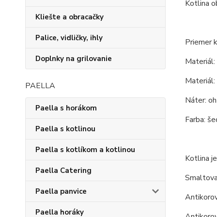
Kotlina o
Kliešte a obracačky
Palice, vidličky, ihly
Priemer k
Doplnky na grilovanie
Materiál:
Materiál:
PAELLA
Náter: o
Paella s horákom
Farba: še
Paella s kotlinou
Paella s kotlíkom a kotlinou
Kotlina je
Paella Catering
Smaltova
Paella panvice
Antikorov
Paella horáky
Antikorov