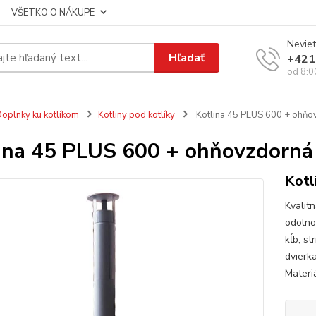
VŠETKO O NÁKUPE
Neviet
Hľadať
+421
od 8:0
oplnky ku kotlíkom
Kotliny pod kotlíky
Kotlina 45 PLUS 600 + ohňo
ina 45 PLUS 600 + ohňovzdorná
Kotl
Kvalit
odolno
kĺb, st
dvierka
Materiá