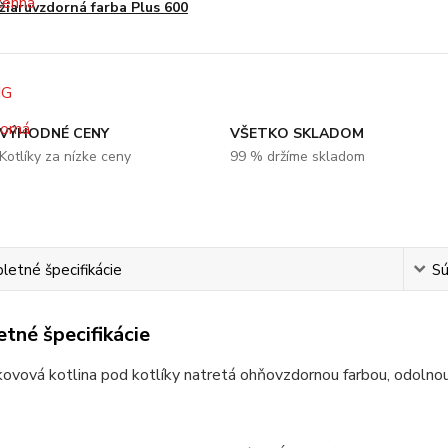
žiaruvzdorná farba Plus 600
VÝHODNÉ CENY
VŠETKO SKLADOM
Kotlíky za nízke ceny
99 % držíme skladom
etné špecifikácie
Sú
tné špecifikácie
kovová kotlina pod kotlíky natretá ohňovzdornou farbou, odolno