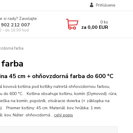
Prihlásenie
e si rady? Zavolajte.
0
ks
 902 212 007
za
0,00 EUR
0 - do 16:00 hod
vzdorná farba
 farba
ina 45 cm + ohňovzdorná farba do 600 °C
ná kovová kotlina pod kotlíky natretá ohňovzdornou farbou,
u do 600 °C. Kotlina obsahuje kotlinu, komín (Dymovod): rúra,
rieška na komín, popolník, otváracie dvierka (+ záklopka na
). Priemer kotliny: 45 cm. Materiál: kov, hrúbka: 1 mm.
l: kov. Náter: ohňovzdorná...
celý popis