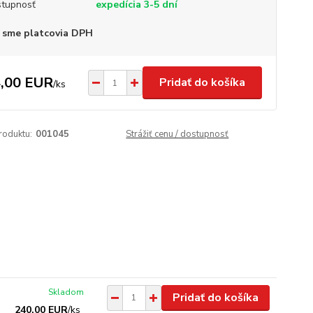
tupnosť
expedícia 3-5 dní
 sme platcovia DPH
,00 EUR
Pridať do košíka
/
ks
roduktu:
001045
Strážiť cenu / dostupnosť
Skladom
Pridať do košíka
240,00 EUR
/
ks