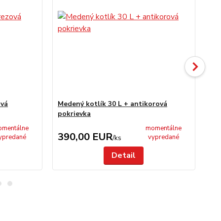
ová
Medený kotlík 30 L + antikorová
Me
pokrievka
na
mentálne
momentálne
390,00 EUR
3
ypredané
vypredané
/
ks
Detail