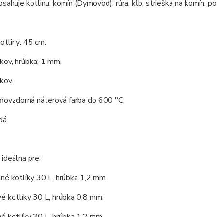
bsahuje kotlinu, komín (Dymovod): rúra, kĺb, strieška na komín, po
otliny: 45 cm.
 kov, hrúbka: 1 mm.
 kov.
hňovzdorná náterová farba do 600 °C.
dá.
 ideálna pre:
né kotlíky 30 L, hrúbka 1,2 mm.
é kotlíky 30 L, hrúbka 0,8 mm.
é kotlíky 30 L, hrúbka 1,2 mm.