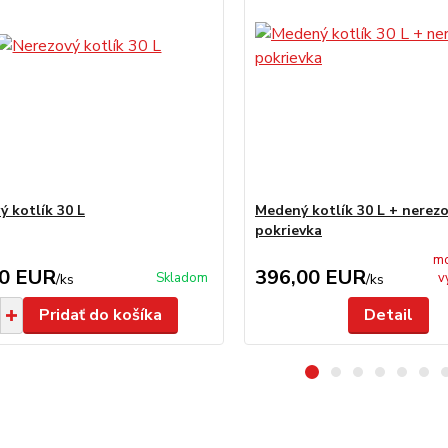
ý kotlík 30 L
Medený kotlík 30 L + nerez
pokrievka
mo
00 EUR
396,00 EUR
Skladom
v
/
ks
/
ks
Pridať do košíka
Detail