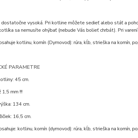
e dostatočne vysoká. Pri kotline môžete sedieť alebo stáť a pohod
kotlíka sa nemusíte ohýbať (nebude Vás bolieť chrbát). Pri varení
bsahuje kotlinu, komín (Dymovod): rúra, kĺb, strieška na komín, po
CKÉ PARAMETRE
otliny: 45 cm.
 1,5 mm !!!
výška: 134 cm.
ičiek: 16,5 cm.
bsahuje: kotlinu, komín (dymovod): rúra, kĺb, strieška na komín, po