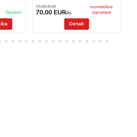
75,00 EUR
momentálne
70,00 EUR
6
Skladom
vypredané
/
ks
šíka
Detail