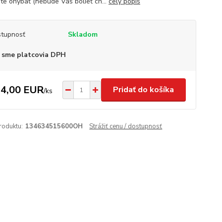
te ohýbať (nebude Vás bolieť ch...
celý popis
tupnosť
Skladom
 sme platcovia DPH
4,00 EUR
Pridať do košíka
/
ks
roduktu:
134634515600OH
Strážiť cenu / dostupnosť