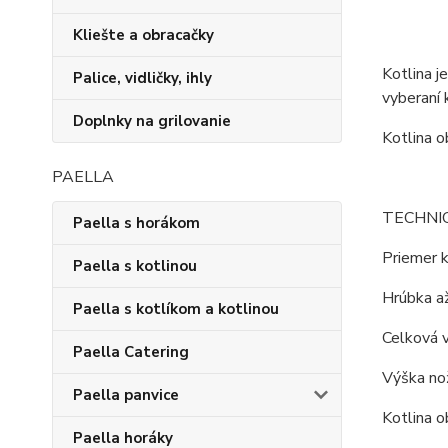
Kliešte a obracačky
Kotlina j
Palice, vidličky, ihly
vyberaní 
Doplnky na grilovanie
Kotlina o
PAELLA
TECHNI
Paella s horákom
Priemer k
Paella s kotlinou
Hrúbka až
Paella s kotlíkom a kotlinou
Celková 
Paella Catering
Výška nož
Paella panvice
Kotlina o
Paella horáky