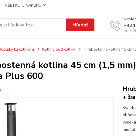
VŠETKO O NÁKUPE
Neviet
Hľadať
+421
od 8:0
oplnky ku kotlíkom
Kotliny pod kotlíky
Hrubostenná kotlina 45 cm 
ostenná kotlina 45 cm (1,5 mm
a Plus 600
Hrub
+ ži
Kvalit
ohňovz
vysoká
miešať,