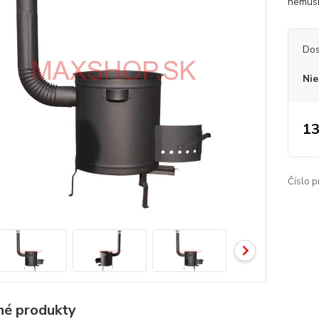
nemusí
Dos
Nie
13
Číslo p
é produkty