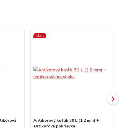
Akcia
tikórová
Antikorový kotlík 30 L (1,2 mm) +
Ant
antikorová pokrievka