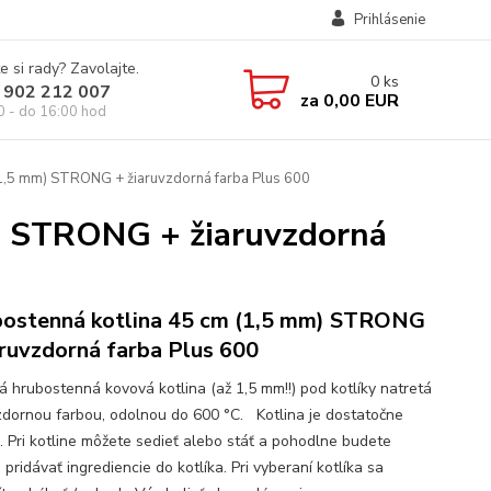
Prihlásenie
e si rady? Zavolajte.
0
ks
 902 212 007
za
0,00 EUR
0 - do 16:00 hod
(1,5 mm) STRONG + žiaruvzdorná farba Plus 600
) STRONG + žiaruvzdorná
ostenná kotlina 45 cm (1,5 mm) STRONG
aruvzdorná farba Plus 600
ná hrubostenná kovová kotlina (až 1,5 mm!!) pod kotlíky natretá
dornou farbou, odolnou do 600 °C. Kotlina je dostatočne
. Pri kotline môžete sedieť alebo stáť a pohodlne budete
 pridávať ingrediencie do kotlíka. Pri vyberaní kotlíka sa