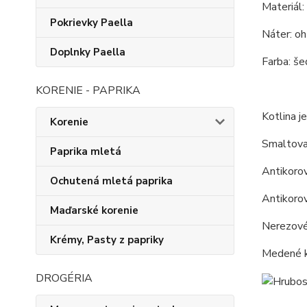
Materiál:
Pokrievky Paella
Náter: o
Doplnky Paella
Farba: še
KORENIE - PAPRIKA
Kotlina je
Korenie
Smaltova
Paprika mletá
Antikorov
Ochutená mletá paprika
Antikorov
Maďarské korenie
Nerezové 
Krémy, Pasty z papriky
Medené k
DROGÉRIA