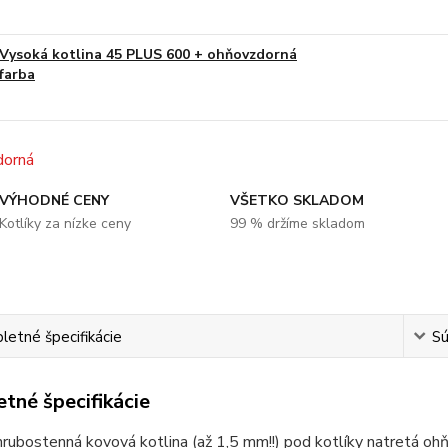
Vysoká kotlina 45 PLUS 600 + ohňovzdorná
farba
VÝHODNÉ CENY
VŠETKO SKLADOM
Kotlíky za nízke ceny
99 % držíme skladom
etné špecifikácie
Sú
tné špecifikácie
hrubostenná kovová kotlina (až 1,5 mm!!) pod kotlíky natretá o