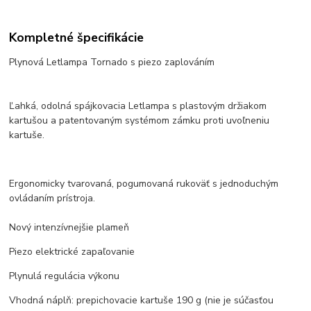
Kompletné špecifikácie
Plynová Letlampa Tornado s piezo zaplováním
Ľahká, odolná spájkovacia Letlampa s plastovým držiakom
kartušou a patentovaným systémom zámku proti uvoľneniu
kartuše.
Ergonomicky tvarovaná, pogumovaná rukoväť s jednoduchým
ovládaním prístroja.
Nový intenzívnejšie plameň
Piezo elektrické zapaľovanie
Plynulá regulácia výkonu
Vhodná náplň: prepichovacie kartuše 190 g (nie je súčasťou