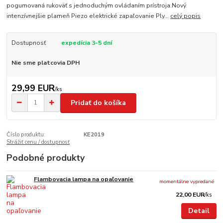
pogumovaná rukoväť s jednoduchým ovládaním prístroja.Nový
intenzívnejšie plameň Piezo elektrické zapaľovanie Ply...
celý popis
Dostupnosť
expedícia 3-5 dní
Nie sme platcovia DPH
29,99 EUR
/
ks
Pridať do košíka
Číslo produktu:
KE2019
Strážiť cenu / dostupnosť
Podobné produkty
Flambovacia lampa na opaľovanie
momentálne vypredané
22,00 EUR
/
ks
Detail