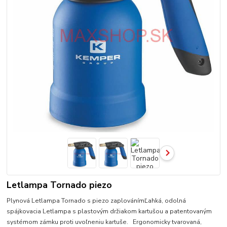
Letlampa Tornado piezo
Plynová Letlampa Tornado s piezo zaplovánímĽahká, odolná
spájkovacia Letlampa s plastovým držiakom kartušou a patentovaným
systémom zámku proti uvoľneniu kartuše. Ergonomicky tvarovaná,