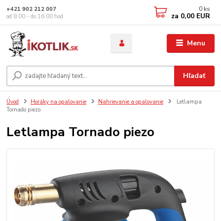
0
ks
+421 902 212 007
za
0,00 EUR
od 8:00 - do 16:00 hod
Menu
Hľadať
Úvod
Horáky na opalovanie
Nahrievanie a opalovanie
Letlampa
Tornado piezo
Letlampa Tornado piezo