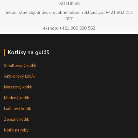
IKOTLIK.SK
Sklad, stav objednávok, osobný odber, reklamácie: +421 902 212
007
e-shop: +421 905 580 562
Kotlíky na guláš
Smaltovaný kotlík
Antikorový kotlík
Nerezový kotlík
Medený kotlík
Liatinový kotlík
Železný kotlík
Kotlík na ryby