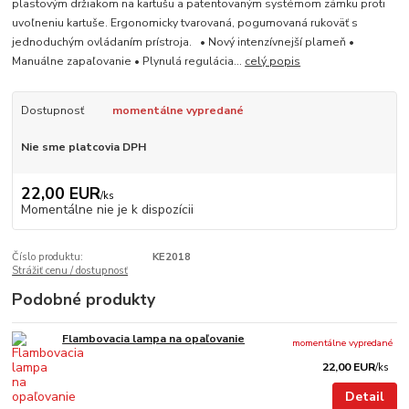
plastovým držiakom na kartušu a patentovaným systémom zámku proti
uvoľneniu kartuše. Ergonomicky tvarovaná, pogumovaná rukoväť s
jednoduchým ovládaním prístroja. • Nový intenzívnejší plameň •
Manuálne zapaľovanie • Plynulá regulácia...
celý popis
Dostupnosť
momentálne vypredané
Nie sme platcovia DPH
22,00 EUR
/
ks
Momentálne nie je k dispozícii
Číslo produktu:
KE2018
Strážiť cenu / dostupnosť
Podobné produkty
Flambovacia lampa na opaľovanie
momentálne vypredané
22,00 EUR
/
ks
Detail