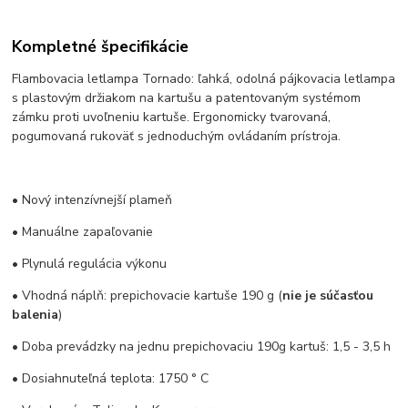
Kompletné špecifikácie
Flambovacia letlampa Tornado: ľahká, odolná pájkovacia letlampa
s plastovým držiakom na kartušu a patentovaným systémom
zámku proti uvoľneniu kartuše. Ergonomicky tvarovaná,
pogumovaná rukoväť s jednoduchým ovládaním prístroja.
• Nový intenzívnejší plameň
• Manuálne zapaľovanie
• Plynulá regulácia výkonu
• Vhodná náplň: prepichovacie kartuše 190 g (
nie je súčasťou
balenia
)
• Doba prevádzky na jednu prepichovaciu 190g kartuš: 1,5 - 3,5 h
• Dosiahnuteľná teplota: 1750 ° C