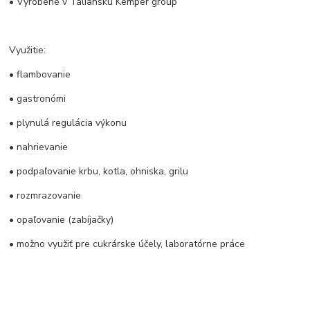
• Vyrobené v Taliansku Kemper group
Využitie:
• flambovanie
• gastronómi
• plynulá regulácia výkonu
• nahrievanie
• podpaľovanie krbu, kotla, ohniska, grilu
• rozmrazovanie
• opaľovanie (zabíjačky)
• možno využiť pre cukrárske účely, laboratórne práce