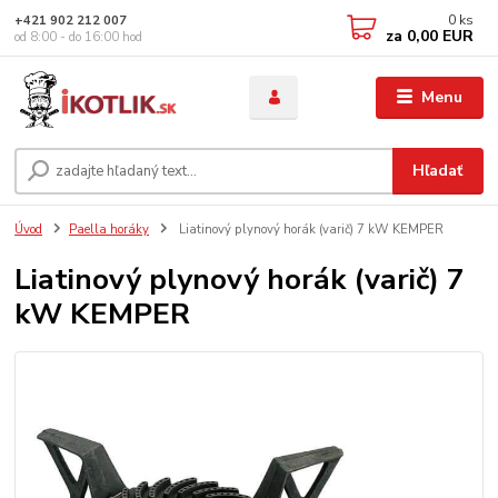
0
ks
+421 902 212 007
za
0,00 EUR
od 8:00 - do 16:00 hod
Menu
Hľadať
Úvod
Paella horáky
Liatinový plynový horák (varič) 7 kW KEMPER
Liatinový plynový horák (varič) 7
kW KEMPER