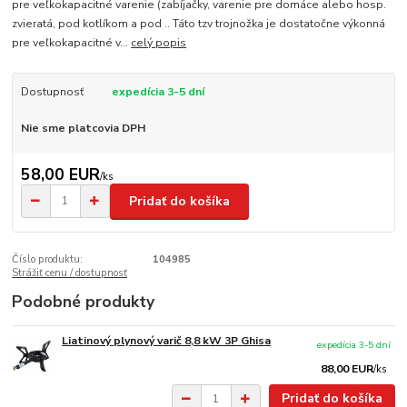
pre veľkokapacitné varenie (zabíjačky, varenie pre domáce alebo hosp.
zvieratá, pod kotlíkom a pod .. Táto tzv trojnožka je dostatočne výkonná
pre veľkokapacitné v...
celý popis
Dostupnosť
expedícia 3-5 dní
Nie sme platcovia DPH
58,00 EUR
/
ks
Pridať do košíka
Číslo produktu:
104985
Strážiť cenu / dostupnosť
Podobné produkty
Liatinový plynový varič 8,8 kW 3P Ghisa
expedícia 3-5 dní
88,00 EUR
/
ks
Pridať do košíka