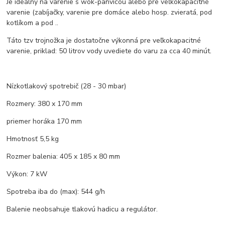
Je ideálny na varenie s wok-panvicou alebo pre veľkokapacitné
varenie (zabíjačky, varenie pre domáce alebo hosp. zvieratá, pod
kotlíkom a pod ..
Táto tzv trojnožka je dostatočne výkonná pre veľkokapacitné
varenie, priklad: 50 litrov vody uvediete do varu za cca 40 minút.
Nízkotlakový spotrebič (28 - 30 mbar)
Rozmery: 380 x 170 mm
priemer horáka 170 mm
Hmotnosť 5,5 kg
Rozmer balenia: 405 x 185 x 80 mm
Výkon: 7 kW
Spotreba iba do (max): 544 g/h
Balenie neobsahuje tlakovú hadicu a regulátor.