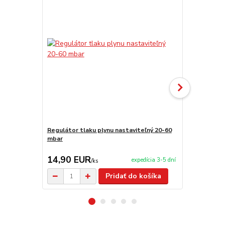
Regulátor tlaku plynu nastaviteľný 20-60
Plynová had
mbar
14,90 EUR
3,20 EU
expedícia 3-5 dní
/
ks
Pridať do košíka