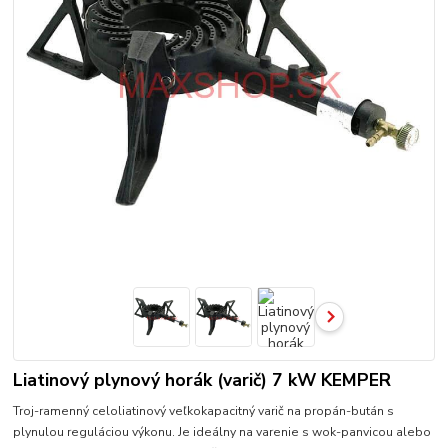
Liatinový plynový horák (varič) 7 kW KEMPER
Troj-ramenný celoliatinový veľkokapacitný varič na propán-bután s
plynulou reguláciou výkonu. Je ideálny na varenie s wok-panvicou alebo