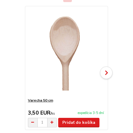
Varecha 50 cm
Obracačka n
3,50 EUR
5,50 EU
expedícia 3-5 dní
/
ks
Pridať do košíka