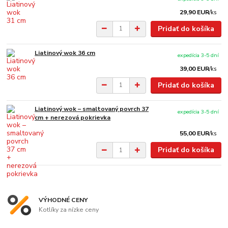
29,90 EUR
/
ks
Pridať do košíka
Liatinový wok 36 cm
expedícia 3-5 dní
39,00 EUR
/
ks
Pridať do košíka
Liatinový wok – smaltovaný povrch 37
expedícia 3-5 dní
cm + nerezová pokrievka
55,00 EUR
/
ks
Pridať do košíka
VÝHODNÉ CENY
Kotlíky za nízke ceny