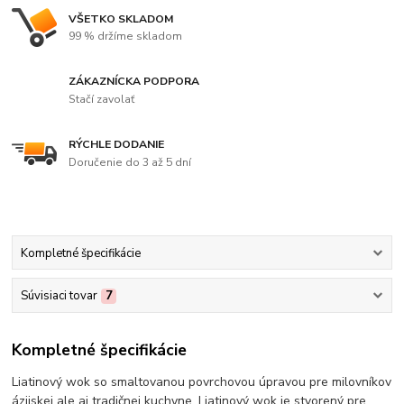
VŠETKO SKLADOM
99 % držíme skladom
ZÁKAZNÍCKA PODPORA
Stačí zavolať
RÝCHLE DODANIE
Doručenie do 3 až 5 dní
Kompletné špecifikácie
Súvisiaci tovar
7
Kompletné špecifikácie
Liatinový wok so smaltovanou povrchovou úpravou pre milovníkov
ázijskej ale aj tradičnej kuchyne. Liatinový wok je stvorený pre