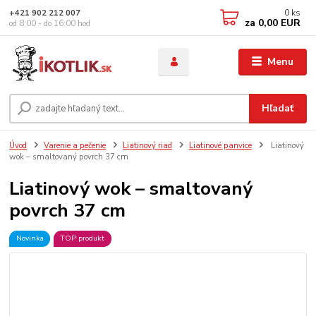
0
ks
+421 902 212 007
za
0,00 EUR
od 8:00 - do 16:00 hod
Menu
Hľadať
Úvod
Varenie a pečenie
Liatinový riad
Liatinové panvice
Liatinový
wok – smaltovaný povrch 37 cm
Liatinový wok – smaltovaný
povrch 37 cm
Novinka
TOP produkt