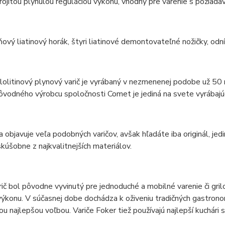
rojitou plynulou reguláciou výkonu, vhodný pre varenie s poži
ňový liatinový horák, štyri liatinové demontovateľné nožičky, od
olitinový plynový varič je vyrábaný v nezmenenej podobe už 50 
pôvodného výrobcu spoločnosti Comet je jediná na svete vyrábajú
a objavuje veľa podobných varičov, avšak hľadáte iba originál, jed
skúšobne z najkvalitnejších materiálov.
ič bol pôvodne vyvinutý pre jednoduché a mobilné varenie či gril
ýkonu. V súčasnej dobe dochádza k oživeniu tradičných gastronomi
tou najlepšou voľbou. Variče Foker tiež používajú najlepší kuchári 