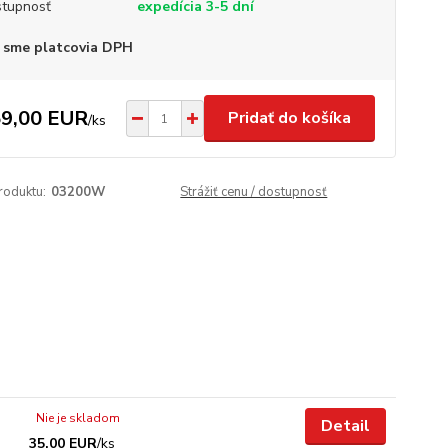
tupnosť
expedícia 3-5 dní
 sme platcovia DPH
9,00 EUR
Pridať do košíka
/
ks
roduktu:
03200W
Strážiť cenu / dostupnosť
Nie je skladom
Detail
35,00 EUR
/
ks