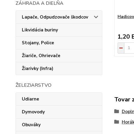
ZÁHRADA A DIELŇA
Hadicov
Lapače, Odpudzovače škodcov
Likvidácia buriny
1,20 
Stojany, Police
Žiariče, Ohrievače
Žiarivky (Infra)
ŽELEZIARSTVO
Tovar 
Udiarne
Dopln
Dymovody
Horák
Obuváky