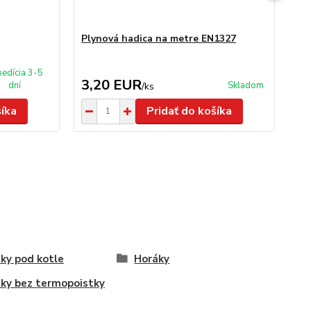
Plynová hadica na metre EN1327
Re
60
edícia 3-5
3,20 EUR
1
dní
Skladom
/
ks
šíka
Pridať do košíka
ky pod kotle
Horáky
ky bez termopoistky