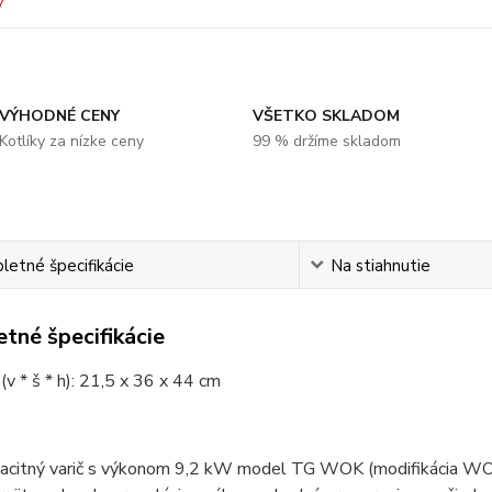
VÝHODNÉ CENY
VŠETKO SKLADOM
Kotlíky za nízke ceny
99 % držíme skladom
etné špecifikácie
Na stiahnutie
tné špecifikácie
v * š * h): 21,5 x 36 x 44 cm
acitný varič s výkonom 9,2 kW model TG WOK (modifikácia WOK 