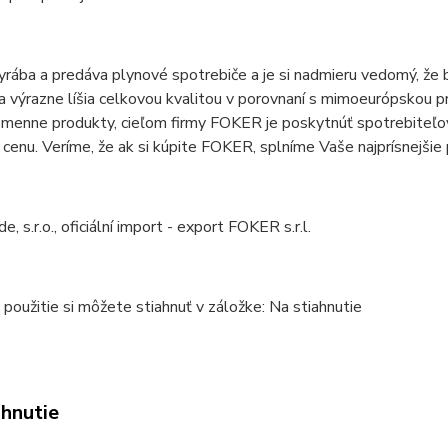
ába a predáva plynové spotrebiče a je si nadmieru vedomý, že 
výrazne líšia celkovou kvalitou v porovnaní s mimoeurópskou p
menne produkty, cieľom firmy FOKER je poskytnúť spotrebiteľov
ú cenu. Veríme, že ak si kúpite FOKER, splníme Vaše najprísnejšie
, s.r.o., oficiální import - export FOKER s.r.l.
použitie si môžete stiahnuť v záložke: Na stiahnutie
ahnutie