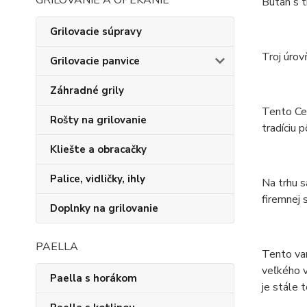
GRILOVANIE A OPEKANIE
Bután s t
Grilovacie súpravy
Troj úrov
Grilovacie panvice
Záhradné grily
Tento Cel
Rošty na grilovanie
tradíciu 
Kliešte a obracačky
Palice, vidličky, ihly
Na trhu s
firemnej 
Doplnky na grilovanie
PAELLA
Tento var
veľkého v
Paella s horákom
je stále 