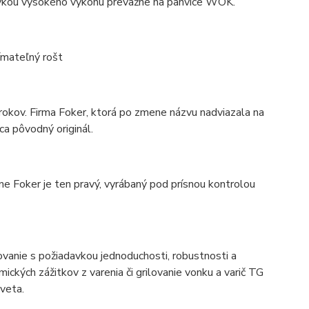
adavkou vysokého výkonu prevažne na panvice WOK.
nímateľný rošt
rokov. Firma Foker, ktorá po zmene názvu nadviazala na
ca pôvodný originál.
ine Foker je ten pravý, vyrábaný pod prísnou kontrolou
ovanie s požiadavkou jednoduchosti, robustnosti a
ckých zážitkov z varenia či grilovanie vonku a varič TG
sveta.