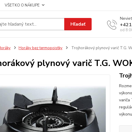
VŠETKO O NÁKUPE
Neviet
Hľadať
+421
od 8:0
Horáky
Horáky bez termopoistky
Trojhorákový plynový varič T.G. 
horákový plynový varič T.G. WO
Troj
Rozmer
výkon
variča 
regulá
výkonu