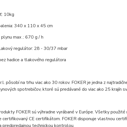
ť: 10kg
alenia: 340 x 110 x 45 cm
plynu max .: 670 g / h
lakový regulátor: 28 - 30/37 mbar
bez hadice a tlakového regulátora
.l. pôsobí na trhu viac ako 30 rokov. FOKER je jedna z najtradične
lynových spotrebičov, ktoré sú predávané do viac ako 25 krajín s
odukty FOKER sú výhradne vyrábané v Európe. Všetky použité mat
e certifikovaný CE certifikátom. FOKER disponuje vlastnou certi
 predpredajnou technickou kontrolou.