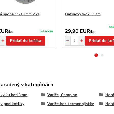
á spona 11-18 mm 2 ks
Liatinový wok 31 cm
exp
EUR
29,90 EUR
Skladom
/
ks
/
ks
Pridať do košíka
Pridať do ko
zaradený v kategóriách
ky ku kotlíkom
Variče, Camping
Horá
y pod kotlíky
Variče bez termopojistky
Horá