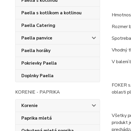
Paella s kotlinou
Paella s kotlíkom a kotlinou
Hmotnos
Paella Catering
Rozmer b
Spotreba 
Paella panvice
Vhodný t
Paella horáky
V balení 
Pokrievky Paella
Doplnky Paella
FOKER s.r
oblasti p
KORENIE - PAPRIKA
Korenie
Všetky pr
Paprika mletá
produkt j
prechádza
Ochutená mletá paprika