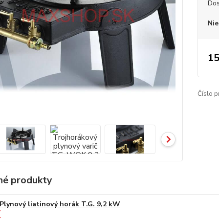
Dos
Nie
15
Číslo p
é produkty
Plynový liatinový horák T.G. 9,2 kW