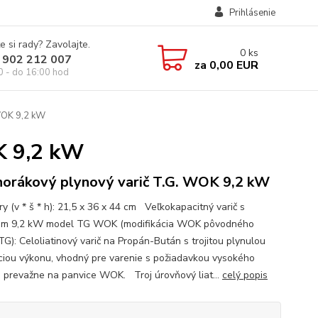
Prihlásenie
e si rady? Zavolajte.
0
ks
 902 212 007
za
0,00 EUR
0 - do 16:00 hod
WOK 9,2 kW
K 9,2 kW
horákový plynový varič T.G. WOK 9,2 kW
y (v * š * h): 21,5 x 36 x 44 cm Veľkokapacitný varič s
om 9,2 kW model TG WOK (modifikácia WOK pôvodného
TG): Celoliatinový varič na Propán-Bután s trojitou plynulou
ciou výkonu, vhodný pre varenie s požiadavkou vysokého
 prevažne na panvice WOK. Troj úrovňový liat...
celý popis