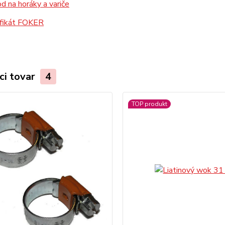
 na horáky a variče
ifikát FOKER
ci tovar
4
TOP produkt