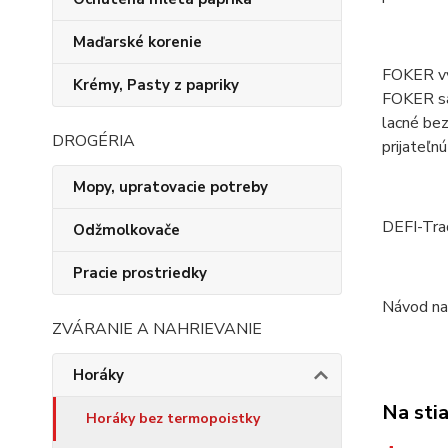
Maďarské korenie
FOKER vyr
Krémy, Pasty z papriky
FOKER sa 
lacné bez
DROGÉRIA
prijateľn
Mopy, upratovacie potreby
DEFI-Trade
Odžmolkovače
Pracie prostriedky
Návod na 
ZVÁRANIE A NAHRIEVANIE
Horáky
Na sti
Horáky bez termopoistky