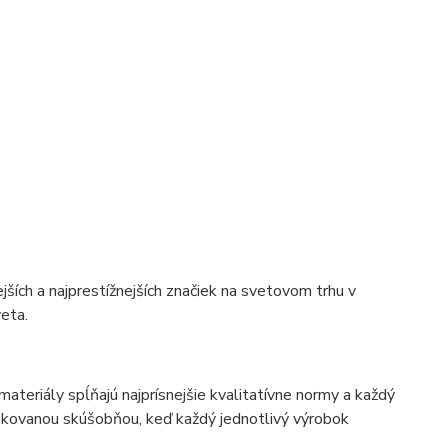
jších a najprestížnejších značiek na svetovom trhu v
veta.
eriály spĺňajú najprísnejšie kvalitatívne normy a každý
fikovanou skúšobňou, keď každý jednotlivý výrobok