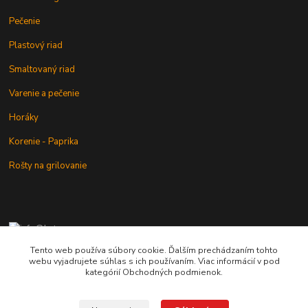
Pečenie
Plastový riad
Smaltovaný riad
Varenie a pečenie
Horáky
Korenie - Paprika
Rošty na grilovanie
+421 902 212 007
od 8:00 - do 16:00 hod
Tento web používa súbory cookie. Ďalším prechádzaním tohto
webu vyjadrujete súhlas s ich používaním. Viac informácií v pod
info@kotlik.sk
kategórií Obchodných podmienok.