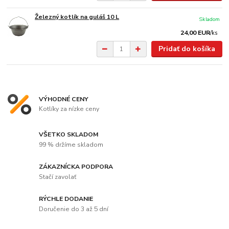
Železný kotlík na guláš 10 L
Skladom
24,00 EUR
/
ks
Pridať do košíka
VÝHODNÉ CENY
Kotlíky za nízke ceny
VŠETKO SKLADOM
99 % držíme skladom
ZÁKAZNÍCKA PODPORA
Stačí zavolať
RÝCHLE DODANIE
Doručenie do 3 až 5 dní