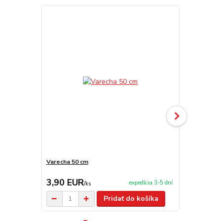
Varecha 50 cm
Antikorová 
3,90 EUR
7,50 EU
expedícia 3-5 dní
/
ks
Pridať do košíka