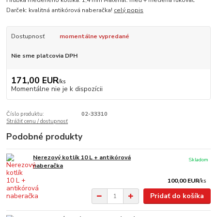
Hrúbka medeného kotlíka: 1,4 mm Materiál: meď + medená rukoväť.
Darček: kvalitná antikórová naberačka!
celý popis
Dostupnosť
momentálne vypredané
Nie sme platcovia DPH
171,00 EUR
/
ks
Momentálne nie je k dispozícii
Číslo produktu:
02-33310
Strážiť cenu / dostupnosť
Podobné produkty
Nerezový kotlík 10 L + antikórová
Skladom
naberačka
100,00 EUR
/
ks
Pridať do košíka