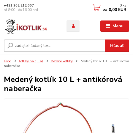
0
ks
+421 902 212 007
za
0,00 EUR
od 8:00 - do 16:00 hod
Menu
Hľadať
Úvod
Kotlíky na guláš
Medené kotlíky
Medený kotlík 10 L + antikórová
naberačka
Medený kotlík 10 L + antikórová
naberačka