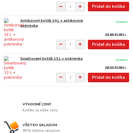
Pridať do košíka
Antikorový kotlík 14 L + antikorová
Skladom
pokrievka
29,80 EUR
/
ks
Pridať do košíka
Smaltovaný kotlík 13 L + pokrievka
Skladom
28,50 EUR
/
ks
Pridať do košíka
VÝHODNÉ CENY
Kotlíky za nízke ceny
VŠETKO SKLADOM
99 % držíme skladom