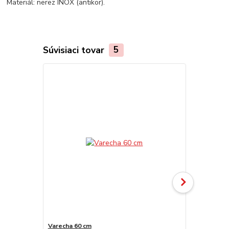
Materiál: nerez INOX (antikor).
Súvisiaci tovar
5
Varecha 60 cm
Nerezová ko