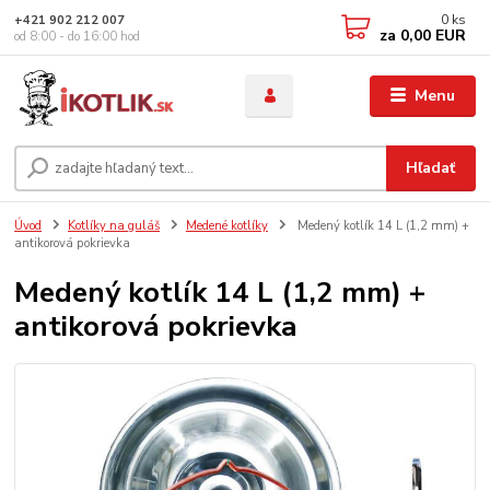
0
ks
+421 902 212 007
za
0,00 EUR
od 8:00 - do 16:00 hod
Menu
Hľadať
Úvod
Kotlíky na guláš
Medené kotlíky
Medený kotlík 14 L (1,2 mm) +
antikorová pokrievka
Medený kotlík 14 L (1,2 mm) +
antikorová pokrievka