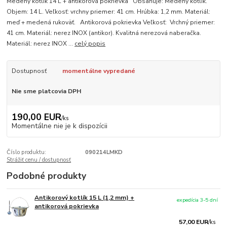
Medený kotlík 14 L + antikorová pokrievka Obsahuje: Medený kotlik.
Objem: 14 L. Veľkosť: vrchny priemer: 41 cm. Hrúbka: 1,2 mm. Materiál:
meď + medená rukoväť. Antikorová pokrievka Veľkosť: Vrchný priemer:
41 cm. Materiál: nerez INOX (antikor). Kvalitná nerezová naberačka.
Materiál: nerez INOX ...
celý popis
Dostupnosť
momentálne vypredané
Nie sme platcovia DPH
190,00 EUR
/
ks
Momentálne nie je k dispozícii
Číslo produktu:
090214LMKD
Strážiť cenu / dostupnosť
Podobné produkty
Antikorový kotlík 15 L (1,2 mm) +
expedícia 3-5 dní
antikorová pokrievka
57,00 EUR
/
ks