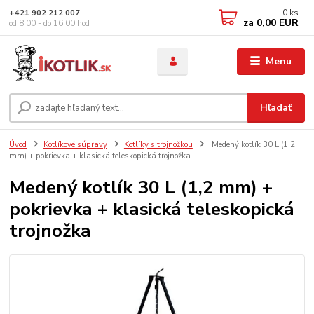
0
ks
+421 902 212 007
za
0,00 EUR
od 8:00 - do 16:00 hod
Menu
Hľadať
Úvod
Kotlíkové súpravy
Kotlíky s trojnožkou
Medený kotlík 30 L (1,2
mm) + pokrievka + klasická teleskopická trojnožka
Medený kotlík 30 L (1,2 mm) +
pokrievka + klasická teleskopická
trojnožka