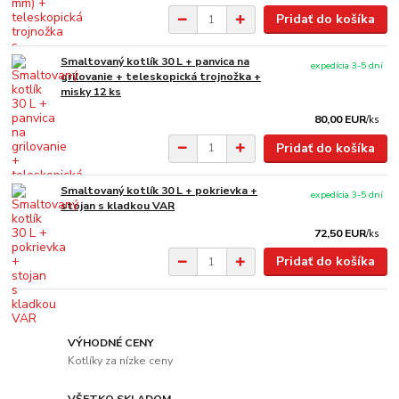
Pridať do košíka
Smaltovaný kotlík 30 L + panvica na
expedícia 3-5 dní
grilovanie + teleskopická trojnožka +
misky 12 ks
80,00 EUR
/
ks
Pridať do košíka
Smaltovaný kotlík 30 L + pokrievka +
expedícia 3-5 dní
stojan s kladkou VAR
72,50 EUR
/
ks
Pridať do košíka
VÝHODNÉ CENY
Kotlíky za nízke ceny
VŠETKO SKLADOM