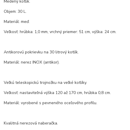
Medený kotlík.
Objem: 30 L.
Materiál: meď.
Veľkosť: hrúbka: 1,0 mm, vrchný priemer: 51 cm, výška: 24 cm.
Antikorovú pokrievku na 30 litrový kotlík.
Materiál: nerez INOX (antikor).
Veľkú teleskopickú trojnožku na veľké kotlíky.
Veľkosť: nastaviteľná výška 120 až 170 cm, hrúbka 0,8 cm.
Materiál: vyrobené s pevneného oceľového profilu.
Kvalitná nerezová naberačka.