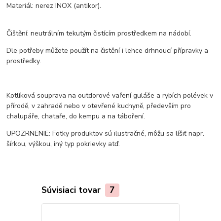
Materiál: nerez INOX (antikor).
Čištění: neutrálním tekutým čistícím prostředkem na nádobí.
Dle potřeby můžete použít na čistění i lehce drhnoucí přípravky a
prostředky.
Kotlíková souprava na outdorové vaření guláše a rybích polévek v
přírodě, v zahradě nebo v otevřené kuchyně, především pro
chalupáře, chataře, do kempu a na táboření.
UPOZRNENIE: Fotky produktov sú ilustračné, môžu sa líšiť napr.
šírkou, výškou, iný typ pokrievky atď.
Súvisiaci tovar
7
Akcia