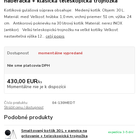
naberačka + klasická teleskopická trojnožka
Kotlíková gulášová súprava obsahuje: Medený kotlík. Objem: 30 L.
Materiál: meď. Veľkosť: hrúbka: 1,0 mm, vrchný priemer: 51 cm, výška: 24
cm. Antikorovú pokrievku na 30 litrový kotlík. Materiál: nerez INOX
(antikor). Veľkú teleskopickú trojnožku na veľké kotlíky. Veľkosť:
nastaviteľná výška 12...
celý popis
Dostupnosť
momentálne vypredané
Nie sme platcovia DPH
430,00 EUR
/
ks
Momentálne nie je k dispozícii
Číslo produktu:
04-130MEDT
Strážiť cenu / dostupnosť
Podobné produkty
Smaltovaný kotlík 30 L + panvica na
expedícia 3-5 dní
grilovanie + teleskopická trojnožka