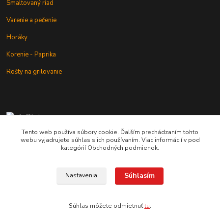
Smaltovaný riad
Varenie a pečenie
Horáky
Korenie - Paprika
Rošty na grilovanie
+421 902 212 007
od 8:00 - do 16:00 hod
Tento web používa súbory cookie. Ďalším prechádzaním tohto
webu vyjadrujete súhlas s ich používaním. Viac informácií v pod
info@kotlik.sk
kategórií Obchodných podmienok.
Súhlasím
Nastavenia
Copyright © 2017-2027 MACSHOP.SK, všetky práva vyhradené..
Súhlas môžete odmietnuť
tu
.
Vytvorené na
Eshop-rychlo.sk