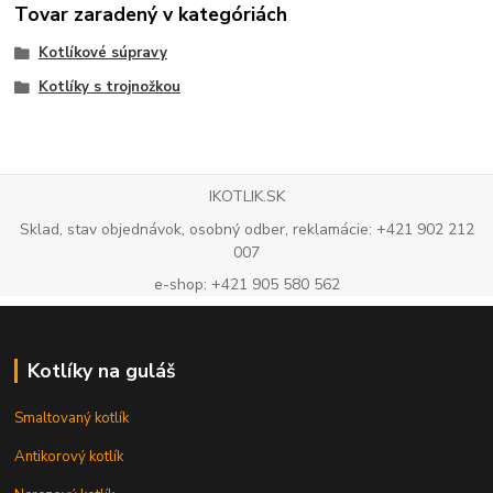
Tovar zaradený v kategóriách
Kotlíkové súpravy
Kotlíky s trojnožkou
IKOTLIK.SK
Sklad, stav objednávok, osobný odber, reklamácie: +421 902 212
007
e-shop: +421 905 580 562
Kotlíky na guláš
Smaltovaný kotlík
Antikorový kotlík