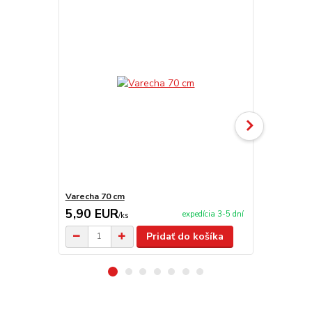
Varecha 70 cm
Servírovaci
5,90 EUR
650,00 
expedícia 3-5 dní
/
ks
Pridať do košíka