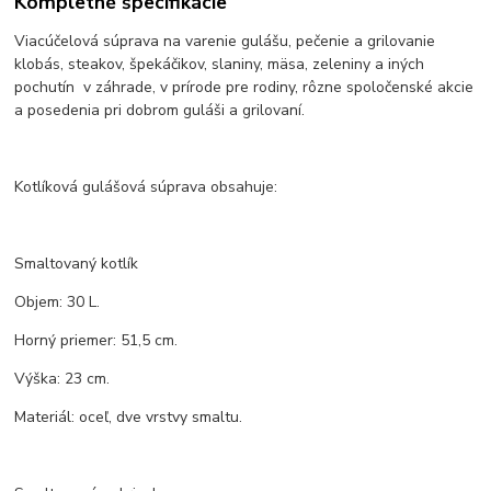
Kompletné špecifikácie
Viacúčelová súprava na varenie gulášu, pečenie a grilovanie
klobás, steakov, špekáčikov, slaniny, mäsa, zeleniny a iných
pochutín v záhrade, v prírode pre rodiny, rôzne spoločenské akcie
a posedenia pri dobrom guláši a grilovaní.
Kotlíková gulášová súprava obsahuje:
Smaltovaný kotlík
Objem: 30 L.
Horný priemer: 51,5 cm.
Výška: 23 cm.
Materiál: oceľ, dve vrstvy smaltu.