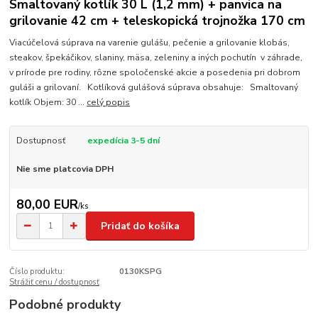
Smaltovaný kotlík 30 L (1,2 mm) + panvica na
grilovanie 42 cm + teleskopická trojnožka 170 cm
Viacúčelová súprava na varenie gulášu, pečenie a grilovanie klobás,
steakov, špekáčikov, slaniny, mäsa, zeleniny a iných pochutín v záhrade,
v prírode pre rodiny, rôzne spoločenské akcie a posedenia pri dobrom
guláši a grilovaní. Kotlíková gulášová súprava obsahuje: Smaltovaný
kotlík Objem: 30 ...
celý popis
Dostupnosť
expedícia 3-5 dní
Nie sme platcovia DPH
80,00 EUR
/
ks
Pridať do košíka
Číslo produktu:
0130KSPG
Strážiť cenu / dostupnosť
Podobné produkty