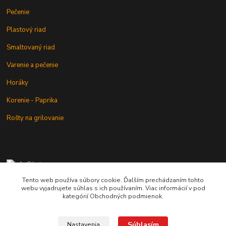
Pečenie
Plastový riad
Smaltovaný riad
Varenie a pečenie
Horáky
Korenie - Paprika
Rošty na grilovanie
+421 902 212 007
od 8:00 - do 16:00 hod
Tento web používa súbory cookie. Ďalším prechádzaním tohto
webu vyjadrujete súhlas s ich používaním. Viac informácií v pod
info@kotlik.sk
kategórií Obchodných podmienok.
Súhlasím
Nastavenia