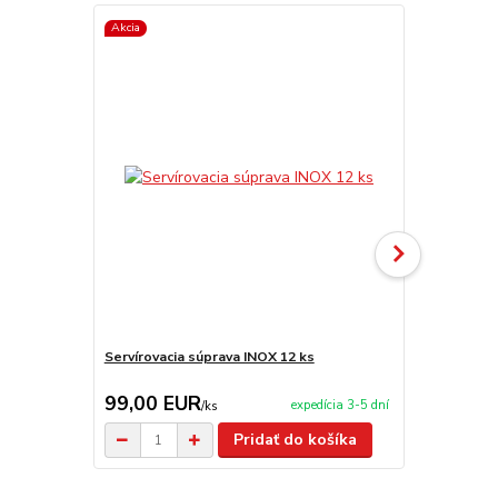
Akcia
TOP produkt
Servírovacia súprava INOX 12 ks
Servírovacia
99,00 EUR
2,90 EU
expedícia 3-5 dní
/
ks
Pridať do košíka