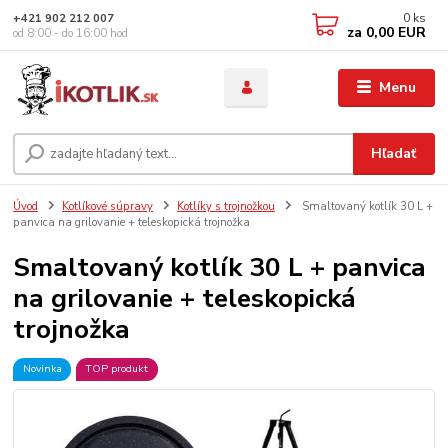
0
ks
+421 902 212 007
za
0,00 EUR
od 8:00 - do 16:00 hod
Menu
Hľadať
Úvod
Kotlíkové súpravy
Kotlíky s trojnožkou
Smaltovaný kotlík 30 L +
panvica na grilovanie + teleskopická trojnožka
Smaltovaný kotlík 30 L + panvica
na grilovanie + teleskopická
trojnožka
Novinka
TOP produkt