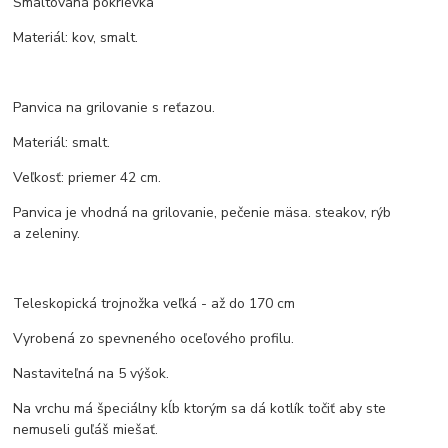
Smaltovaná pokrievka
Materiál: kov, smalt.
Panvica na grilovanie s reťazou.
Materiál: smalt.
Veľkosť: priemer 42 cm.
Panvica je vhodná na grilovanie, pečenie mäsa. steakov, rýb
a zeleniny.
Teleskopická trojnožka veľká - až do 170 cm
Vyrobená zo spevneného oceľového profilu.
Nastaviteľná na 5 výšok.
Na vrchu má špeciálny kĺb ktorým sa dá kotlík točiť aby ste
nemuseli guľáš miešať.