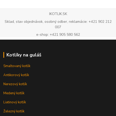
IKOTLIK.SK
Sklad, stav objednávok, osobný odber, reklamácie: +421 902 212
007
e-shop: +421 905 580 562
Kotlíky na guláš
Smaltovaný kotlík
Antikorový kotlík
Nerezový kotlík
Medený kotlík
Liatinový kotlík
Železný kotlík