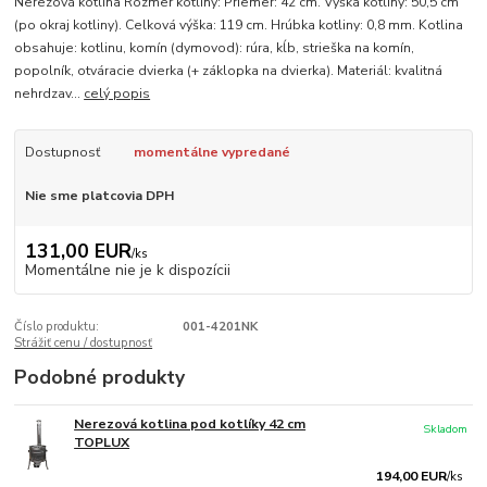
Nerezová kotlina Rozmer kotliny: Priemer: 42 cm. Výška kotliny: 50,5 cm
(po okraj kotliny). Celková výška: 119 cm. Hrúbka kotliny: 0,8 mm. Kotlina
obsahuje: kotlinu, komín (dymovod): rúra, kĺb, strieška na komín,
popolník, otváracie dvierka (+ záklopka na dvierka). Materiál: kvalitná
nehrdzav...
celý popis
Dostupnosť
momentálne vypredané
Nie sme platcovia DPH
131,00 EUR
/
ks
Momentálne nie je k dispozícii
Číslo produktu:
001-4201NK
Strážiť cenu / dostupnosť
Podobné produkty
Nerezová kotlina pod kotlíky 42 cm
Skladom
TOPLUX
194,00 EUR
/
ks