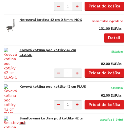
Pridať do košíka
Nerezová kotlina 42 cm 0,8 mm INOX
momentálne vypredané
131,00 EUR
/
ks
Detail
Kovová kotlina pod kotlíky 42 cm
Skladom
CLASIC
82,00 EUR
/
ks
Pridať do košíka
Kovová kotlina pod kotlíky 42 cm PLUS
Skladom
62,00 EUR
/
ks
Pridať do košíka
Smaltovaná kotlina pod kotlíky 42 cm
expedícia 3-5 dní
UNI