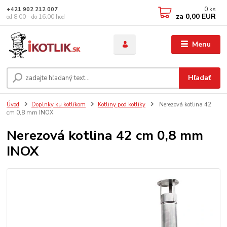
0
ks
+421 902 212 007
za
0,00 EUR
od 8:00 - do 16:00 hod
Menu
Hľadať
Úvod
Doplnky ku kotlíkom
Kotliny pod kotlíky
Nerezová kotlina 42
cm 0,8 mm INOX
Nerezová kotlina 42 cm 0,8 mm
INOX