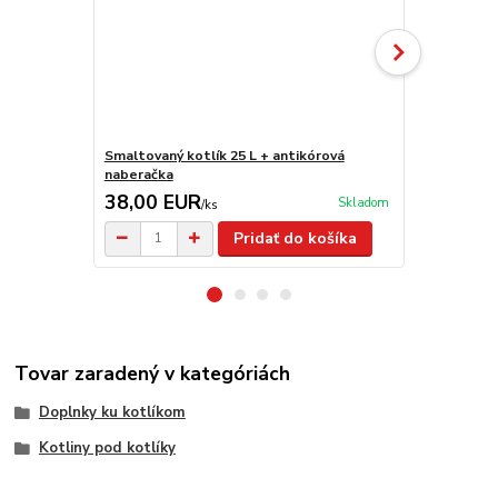
Smaltovaný kotlík 25 L + antikórová
Smaltovaný k
naberačka
38,00 EUR
37,50 E
Skladom
/
ks
Pridať do košíka
Tovar zaradený v kategóriách
Doplnky ku kotlíkom
Kotliny pod kotlíky