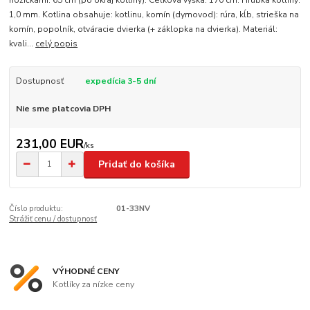
nožičkami: 65 cm (po okraj kotliny). Celková výška: 170 cm. Hrúbka kotliny:
1,0 mm. Kotlina obsahuje: kotlinu, komín (dymovod): rúra, kĺb, strieška na
komín, popolník, otváracie dvierka (+ záklopka na dvierka). Materiál:
kvali...
celý popis
Dostupnosť
expedícia 3-5 dní
Nie sme platcovia DPH
231,00 EUR
/
ks
Pridať do košíka
Číslo produktu:
01-33NV
Strážiť cenu / dostupnosť
VÝHODNÉ CENY
Kotlíky za nízke ceny