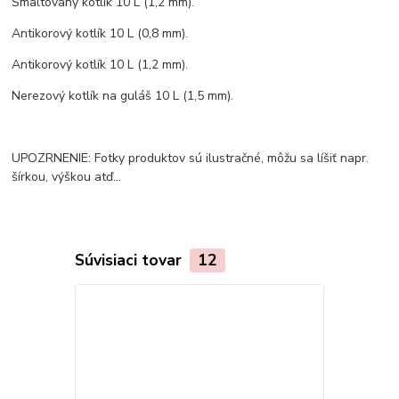
Smaltovaný kotlík 10 L (1,2 mm).
Antikorový kotlík 10 L (0,8 mm).
Antikorový kotlík 10 L (1,2 mm).
Nerezový kotlík na guláš 10 L (1,5 mm).
UPOZRNENIE: Fotky produktov sú ilustračné, môžu sa líšiť napr.
šírkou, výškou atď...
Súvisiaci tovar
12