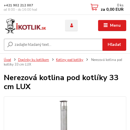
0
ks
+421 902 212 007
za
0,00 EUR
od 8:00 - do 16:00 hod
Menu
Hľadať
Úvod
Doplnky ku kotlíkom
Kotliny pod kotlíky
Nerezová kotlina pod
kotlíky 33 cm LUX
Nerezová kotlina pod kotlíky 33
cm LUX