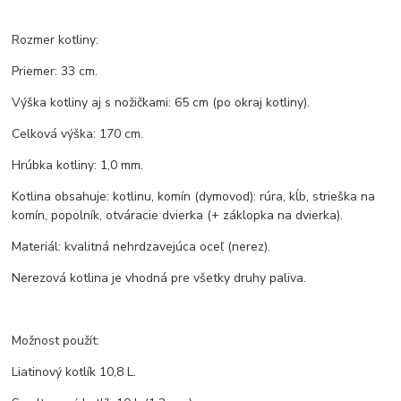
Rozmer kotliny:
Priemer: 33 cm.
Výška kotliny aj s nožičkami: 65 cm (po okraj kotliny).
Celková výška: 170 cm.
Hrúbka kotliny: 1,0 mm.
Kotlina obsahuje: kotlinu, komín (dymovod): rúra, kĺb, strieška na
komín, popolník, otváracie dvierka (+ záklopka na dvierka).
Materiál: kvalitná nehrdzavejúca oceľ (nerez).
Nerezová kotlina je vhodná pre všetky druhy paliva.
Možnost použít:
Liatinový kotlík 10,8 L.