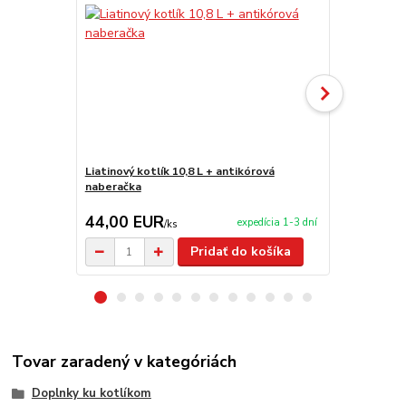
Liatinový kotlík 10,8 L + antikórová
Liatinový ko
naberačka
44,00 EUR
99,00 E
expedícia 1-3 dní
/
ks
Pridať do košíka
Tovar zaradený v kategóriách
Doplnky ku kotlíkom