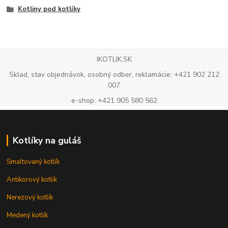
Kotliny pod kotlíky
IKOTLIK.SK
Sklad, stav objednávok, osobný odber, reklamácie: +421 902 212
007
e-shop: +421 905 580 562
Kotlíky na guláš
Smaltovaný kotlík
Antikorový kotlík
Nerezový kotlík
Medený kotlík