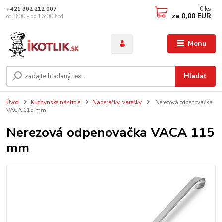
0
ks
+421 902 212 007
za
0,00 EUR
od 8:00 - do 16:00 hod
Menu
Hľadať
Úvod
Kuchynské nástroje
Naberačky, varešky
Nerezová odpenovačka
VACA 115 mm
Nerezová odpenovačka VACA 115
mm