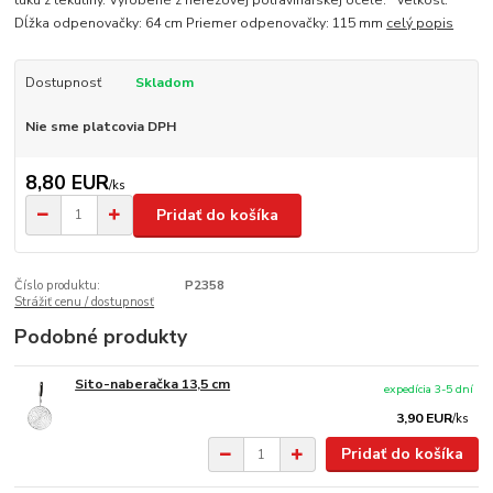
tuku z tekutiny. Vyrobené z nerezovej potravinárskej ocele. Veľkosť:
Dĺžka odpenovačky: 64 cm Priemer odpenovačky: 115 mm
celý popis
Dostupnosť
Skladom
Nie sme platcovia DPH
8,80 EUR
/
ks
Pridať do košíka
Číslo produktu:
P2358
Strážiť cenu / dostupnosť
Podobné produkty
Sito-naberačka 13,5 cm
expedícia 3-5 dní
3,90 EUR
/
ks
Pridať do košíka