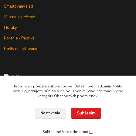
Smaltovaný riad
Varenie a pečenie
Horáky
Korenie - Paprika
Rošty na grilovanie
+421 902 212 007
od 8:00 - do 16:00 hod
Tento web používa súbory cookie. Ďalším prechádzaním tohto
webu vyjadrujete súhlas s ich používaním. Viac informácií v pod
info@kotlik.sk
kategórií Obchodných podmienok.
Súhlasím
Nastavenia
Copyright © 2017-2027 MACSHOP.SK, všetky práva vyhradené..
Súhlas môžete odmietnuť
tu
.