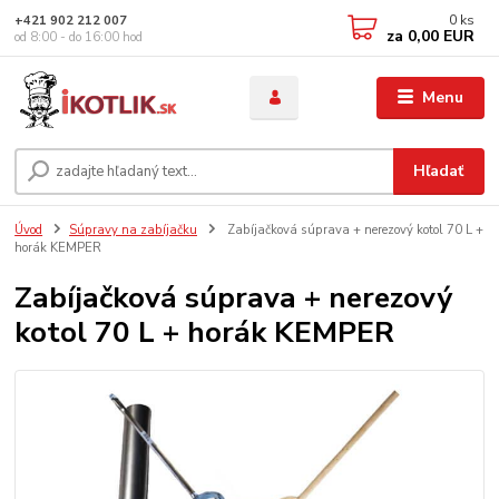
0
ks
+421 902 212 007
za
0,00 EUR
od 8:00 - do 16:00 hod
Menu
Hľadať
Úvod
Súpravy na zabíjačku
Zabíjačková súprava + nerezový kotol 70 L +
horák KEMPER
Zabíjačková súprava + nerezový
kotol 70 L + horák KEMPER