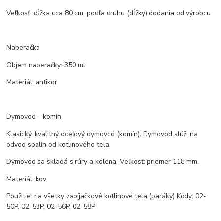
Veľkosť: dĺžka cca 80 cm, podľa druhu (dĺžky) dodania od výrobcu
Naberačka
Objem naberačky: 350 ml
Materiál: antikor
Dymovod – komín
Klasický, kvalitný oceľový dymovod (komín). Dymovod slúži na
odvod spalín od kotlinového tela
Dymovod sa skladá s rúry a kolena. Veľkosť: priemer 118 mm.
Materiál: kov
Použitie: na všetky zabíjačkové kotlinové tela (paráky) Kódy: 02-
50P, 02-53P, 02-56P, 02-58P