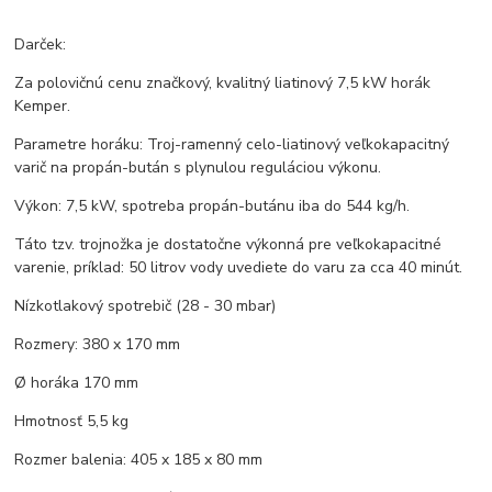
Darček:
Za polovičnú cenu značkový, kvalitný liatinový 7,5 kW horák
Kemper.
Parametre horáku: Troj-ramenný celo-liatinový veľkokapacitný
varič na propán-bután s plynulou reguláciou výkonu.
Výkon: 7,5 kW, spotreba propán-butánu iba do 544 kg/h.
Táto tzv. trojnožka je dostatočne výkonná pre veľkokapacitné
varenie, príklad: 50 litrov vody uvediete do varu za cca 40 minút.
Nízkotlakový spotrebič (28 - 30 mbar)
Rozmery: 380 x 170 mm
Ø horáka 170 mm
Hmotnosť 5,5 kg
Rozmer balenia: 405 x 185 x 80 mm