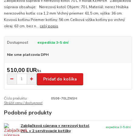
Zabíjačková súprava + nerezový kotol 70 L + horák KEMPER Zabíjačková
súprava obsahuje: Nerezový kotol Objem: 70 L Materiál: nerez Hrúbka
nerezového kotla: cca 1,2 mm Vrchný priemer: 61,5 cm, výška: 36 cm.
Kovovú kotlinu Priemer kotliny: 56 cm Celková výška kotliny po vrchný
okraj: 63 cm, bez n...
celý popis
Dostupnosť
expedícia 3-5 dní
Nie sme platcovia DPH
510,00 EUR
/
ks
Pridať do košíka
Číslo produktu:
0506-70LZNSH
Strážiť cenu / dostupnosť
Podobné produkty
Zabíjačková súprava + nerezový kotol
expedícia 3-5 dní
70 L + 2 servírovacie kotlíky