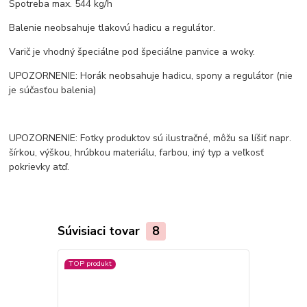
Spotreba max. 544 kg/h
Balenie neobsahuje tlakovú hadicu a regulátor.
Varič je vhodný špeciálne pod špeciálne panvice a woky.
UPOZORNENIE: Horák neobsahuje hadicu, spony a regulátor (nie
je súčasťou balenia)
UPOZORNENIE: Fotky produktov sú ilustračné, môžu sa líšiť napr.
šírkou, výškou, hrúbkou materiálu, farbou, iný typ a veľkosť
pokrievky atď.
Súvisiaci tovar
8
TOP produkt
TOP produkt