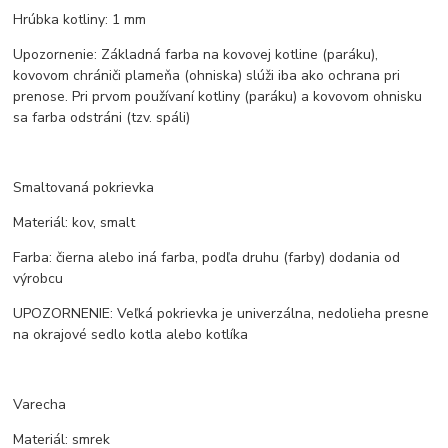
Hrúbka kotliny: 1 mm
Upozornenie: Základná farba na kovovej kotline (paráku),
kovovom chrániči plameňa (ohniska) slúži iba ako ochrana pri
prenose. Pri prvom používaní kotliny (paráku) a kovovom ohnisku
sa farba odstráni (tzv. spáli)
Smaltovaná pokrievka
Materiál: kov, smalt
Farba: čierna alebo iná farba, podľa druhu (farby) dodania od
výrobcu
UPOZORNENIE: Veľká pokrievka je univerzálna, nedolieha presne
na okrajové sedlo kotla alebo kotlíka
Varecha
Materiál: smrek