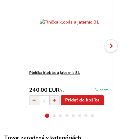
Plnička klobás a jaterníc 8 L
Nádoba na m
240,00 EUR
29,90 E
Skladom
/
ks
Pridať do košíka
Tovar zaradený v kategóriách