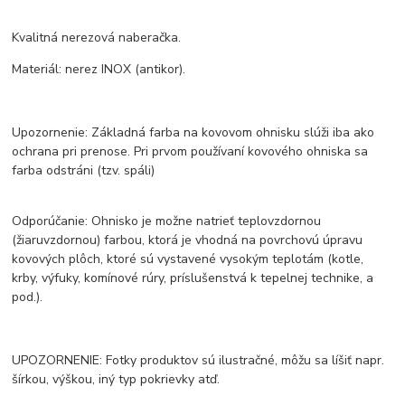
Kvalitná nerezová naberačka.
Materiál: nerez INOX (antikor).
Upozornenie: Základná farba na kovovom ohnisku slúži iba ako
ochrana pri prenose. Pri prvom používaní kovového ohniska sa
farba odstráni (tzv. spáli)
Odporúčanie: Ohnisko je možne natrieť teplovzdornou
(žiaruvzdornou) farbou, ktorá je vhodná na povrchovú úpravu
kovových plôch, ktoré sú vystavené vysokým teplotám (kotle,
krby, výfuky, komínové rúry, príslušenstvá k tepelnej technike, a
pod.).
UPOZORNENIE: Fotky produktov sú ilustračné, môžu sa líšiť napr.
šírkou, výškou, iný typ pokrievky atď.