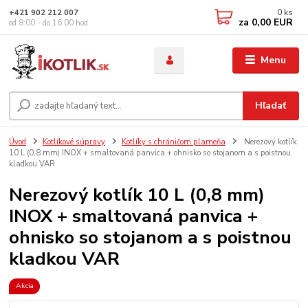
0
ks
+421 902 212 007
za
0,00 EUR
od 8:00 - do 16:00 hod
Menu
Hľadať
Úvod
Kotlíkové súpravy
Kotlíky s chráničom plameňa
Nerezový kotlík
10 L (0,8 mm) INOX + smaltovaná panvica + ohnisko so stojanom a s poistnou
kladkou VAR
Nerezový kotlík 10 L (0,8 mm)
INOX + smaltovaná panvica +
ohnisko so stojanom a s poistnou
kladkou VAR
Akcia