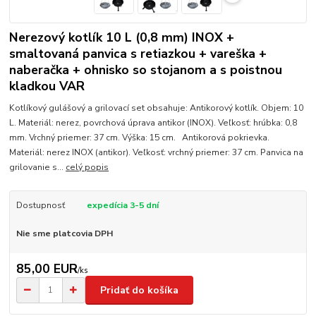
Nerezový kotlík 10 L (0,8 mm) INOX +
smaltovaná panvica s retiazkou + vareška +
naberačka + ohnisko so stojanom a s poistnou
kladkou VAR
Kotlíkový gulášový a grilovací set obsahuje: Antikorový kotlík. Objem: 10
L. Materiál: nerez, povrchová úprava antikor (INOX). Veľkosť: hrúbka: 0,8
mm. Vrchný priemer: 37 cm. Výška: 15 cm. Antikorová pokrievka.
Materiál: nerez INOX (antikor). Veľkosť: vrchný priemer: 37 cm. Panvica na
grilovanie s...
celý popis
Dostupnosť
expedícia 3-5 dní
Nie sme platcovia DPH
85,00 EUR
/
ks
Pridať do košíka