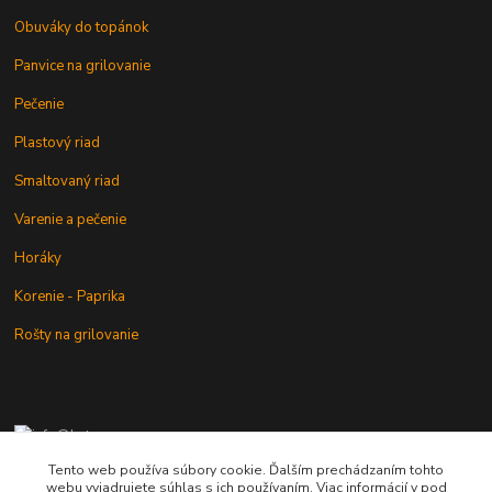
Obuváky do topánok
Panvice na grilovanie
Pečenie
Plastový riad
Smaltovaný riad
Varenie a pečenie
Horáky
Korenie - Paprika
Rošty na grilovanie
+421 902 212 007
od 8:00 - do 16:00 hod
Tento web používa súbory cookie. Ďalším prechádzaním tohto
webu vyjadrujete súhlas s ich používaním. Viac informácií v pod