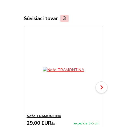
Súvisiaci tovar
3
Nože TRAMONTINA
Sitko na byl
29,00 EUR
5,90 EU
expedícia 3-5 dní
/
ks