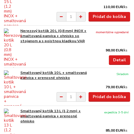
110,00 EUR
/
ks
Pridať do košíka
Nerezový kotlík 20 L (0,8 mm) INOX +
momentálne vypredané
smaltovaná panvica + ohnisko so
stojanom a s poistnou kladkou VAR
98,00 EUR
/
ks
Detail
Smaltovaný kotlík 10 L + smaltovaná
Skladom
panvica + prenosné ohnisko
79,00 EUR
/
ks
Pridať do košíka
Smaltovaný kotlík 13 L (1,2 mm) +
expedícia 3-5 dní
smaltovaná panvica + prenosné
ohnisko
85,00 EUR
/
ks