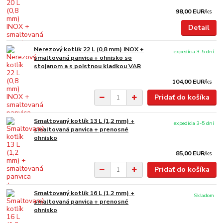
98,00 EUR
/
ks
Detail
Nerezový kotlík 22 L (0,8 mm) INOX +
expedícia 3-5 dní
smaltovaná panvica + ohnisko so
stojanom a s poistnou kladkou VAR
104,00 EUR
/
ks
Pridať do košíka
Smaltovaný kotlík 13 L (1,2 mm) +
expedícia 3-5 dní
smaltovaná panvica + prenosné
ohnisko
85,00 EUR
/
ks
Pridať do košíka
Smaltovaný kotlík 16 L (1,2 mm) +
Skladom
smaltovaná panvica + prenosné
ohnisko