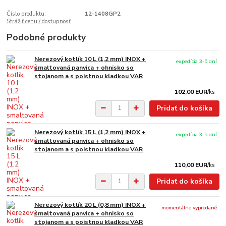
Číslo produktu:
12-1408GP2
Strážiť cenu / dostupnosť
Podobné produkty
Nerezový kotlík 10 L (1,2 mm) INOX +
expedícia 3-5 dní
smaltovaná panvica + ohnisko so
stojanom a s poistnou kladkou VAR
102,00 EUR
/
ks
Pridať do košíka
Nerezový kotlík 15 L (1,2 mm) INOX +
expedícia 3-5 dní
smaltovaná panvica + ohnisko so
stojanom a s poistnou kladkou VAR
110,00 EUR
/
ks
Pridať do košíka
Nerezový kotlík 20 L (0,8 mm) INOX +
momentálne vypredané
smaltovaná panvica + ohnisko so
stojanom a s poistnou kladkou VAR