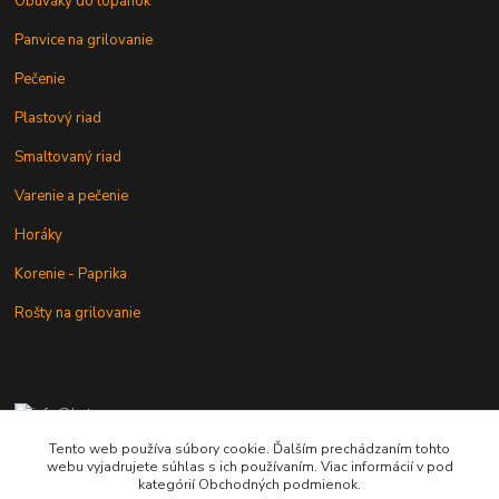
Obuváky do topánok
Panvice na grilovanie
Pečenie
Plastový riad
Smaltovaný riad
Varenie a pečenie
Horáky
Korenie - Paprika
Rošty na grilovanie
+421 902 212 007
od 8:00 - do 16:00 hod
Tento web používa súbory cookie. Ďalším prechádzaním tohto
webu vyjadrujete súhlas s ich používaním. Viac informácií v pod
info@kotlik.sk
kategórií Obchodných podmienok.