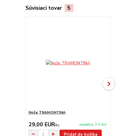
Súvisiaci tovar
5
Akcia
Nože TRAMONTINA
Servírovacia
29,00 EUR
99,00 E
expedícia 3-5 dní
/
ks
Pridať do košíka