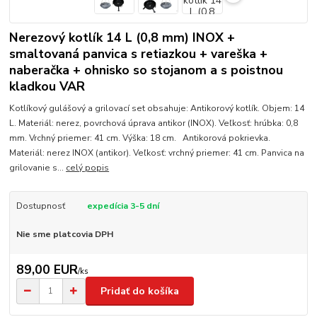
Nerezový kotlík 14 L (0,8 mm) INOX +
smaltovaná panvica s retiazkou + vareška +
naberačka + ohnisko so stojanom a s poistnou
kladkou VAR
Kotlíkový gulášový a grilovací set obsahuje: Antikorový kotlík. Objem: 14
L. Materiál: nerez, povrchová úprava antikor (INOX). Veľkosť: hrúbka: 0,8
mm. Vrchný priemer: 41 cm. Výška: 18 cm. Antikorová pokrievka.
Materiál: nerez INOX (antikor). Veľkosť: vrchný priemer: 41 cm. Panvica na
grilovanie s...
celý popis
Dostupnosť
expedícia 3-5 dní
Nie sme platcovia DPH
89,00 EUR
/
ks
Pridať do košíka