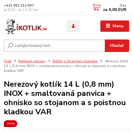
0
ks
+421 902 212 007
za
0,00 EUR
od 8:00 - do 16:00 hod
Menu
Hľadať
Úvod
Kotlíkové súpravy
Kotlíky s chráničom plameňa
Nerezový kotlík
14 L (0,8 mm) INOX + smaltovaná panvica + ohnisko so stojanom a s poistnou
kladkou VAR
Nerezový kotlík 14 L (0,8 mm)
INOX + smaltovaná panvica +
ohnisko so stojanom a s poistnou
kladkou VAR
Akcia