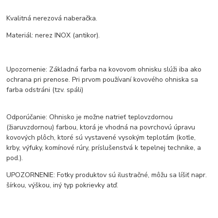
Kvalitná nerezová naberačka.
Materiál: nerez INOX (antikor).
Upozornenie: Základná farba na kovovom ohnisku slúži iba ako
ochrana pri prenose. Pri prvom používaní kovového ohniska sa
farba odstráni (tzv. spáli)
Odporúčanie: Ohnisko je možne natrieť teplovzdornou
(žiaruvzdornou) farbou, ktorá je vhodná na povrchovú úpravu
kovových plôch, ktoré sú vystavené vysokým teplotám (kotle,
krby, výfuky, komínové rúry, príslušenstvá k tepelnej technike, a
pod.).
UPOZORNENIE: Fotky produktov sú ilustračné, môžu sa líšiť napr.
šírkou, výškou, iný typ pokrievky atď.