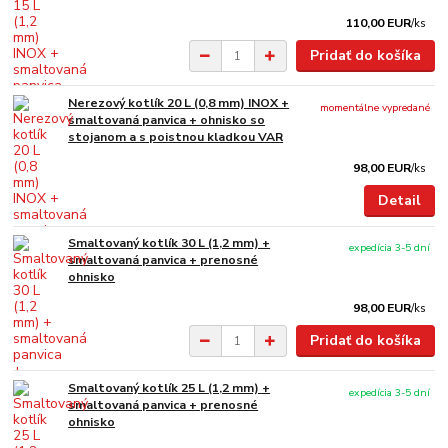
110,00 EUR
/
ks
Pridať do košíka
Nerezový kotlík 20 L (0,8 mm) INOX +
momentálne vypredané
smaltovaná panvica + ohnisko so
stojanom a s poistnou kladkou VAR
98,00 EUR
/
ks
Detail
Smaltovaný kotlík 30 L (1,2 mm) +
expedícia 3-5 dní
smaltovaná panvica + prenosné
ohnisko
98,00 EUR
/
ks
Pridať do košíka
Smaltovaný kotlík 25 L (1,2 mm) +
expedícia 3-5 dní
smaltovaná panvica + prenosné
ohnisko