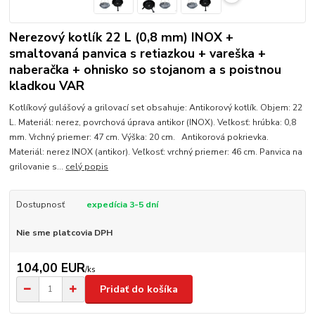
Nerezový kotlík 22 L (0,8 mm) INOX +
smaltovaná panvica s retiazkou + vareška +
naberačka + ohnisko so stojanom a s poistnou
kladkou VAR
Kotlíkový gulášový a grilovací set obsahuje: Antikorový kotlík. Objem: 22
L. Materiál: nerez, povrchová úprava antikor (INOX). Veľkosť: hrúbka: 0,8
mm. Vrchný priemer: 47 cm. Výška: 20 cm. Antikorová pokrievka.
Materiál: nerez INOX (antikor). Veľkosť: vrchný priemer: 46 cm. Panvica na
grilovanie s...
celý popis
Dostupnosť
expedícia 3-5 dní
Nie sme platcovia DPH
104,00 EUR
/
ks
Pridať do košíka