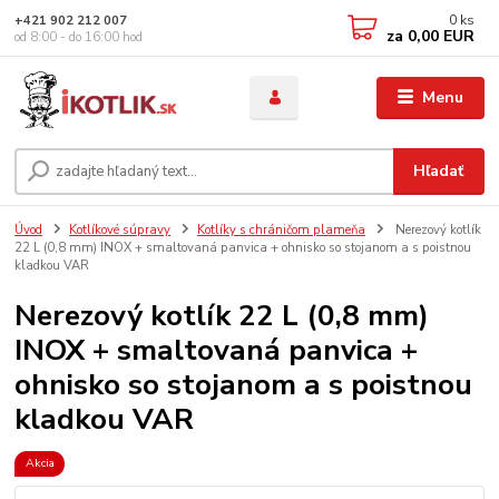
0
ks
+421 902 212 007
za
0,00 EUR
od 8:00 - do 16:00 hod
Menu
Hľadať
Úvod
Kotlíkové súpravy
Kotlíky s chráničom plameňa
Nerezový kotlík
22 L (0,8 mm) INOX + smaltovaná panvica + ohnisko so stojanom a s poistnou
kladkou VAR
Nerezový kotlík 22 L (0,8 mm)
INOX + smaltovaná panvica +
ohnisko so stojanom a s poistnou
kladkou VAR
Akcia