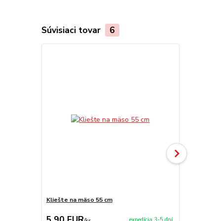
Súvisiaci tovar
6
Kliešte na mäso 55 cm
Sitko na byl
5,90 EUR
5,90 EU
expedícia 3-5 dní
/
ks