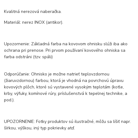
Kvalitná nerezová naberačka.
Materiál: nerez INOX (antikor).
Upozornenie: Základná farba na kovovom ohnisku slúži iba ako
ochrana pri prenose. Pri prvom používaní kovového ohniska sa
farba odstráni (tzv. spáli)
Odporúčanie: Ohnisko je možne natrieť teplovzdornou
(žiaruvzdornou) farbou, ktorá je vhodná na povrchovú úpravu
kovových plôch, ktoré sú vystavené vysokým teplotám (kotle,
krby, výfuky, komínové rúry, príslušenstvá k tepelnej technike, a
pod.).
UPOZORNENIE: Fotky produktov sú ilustračné, môžu sa líšiť napr.
šírkou, výškou, iný typ pokrievky atď.