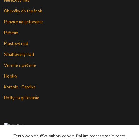
Nerezový riad
Obuváky do topánok
Panvice na grilovanie
Pečenie
Plastový riad
Smaltovaný riad
Varenie a pečenie
Horáky
Korenie - Paprika
Rošty na grilovanie
+421 902 212 007
od 8:00 - do 16:00 hod
Tento web používa súbory cookie. Ďalším prechádzaním tohto