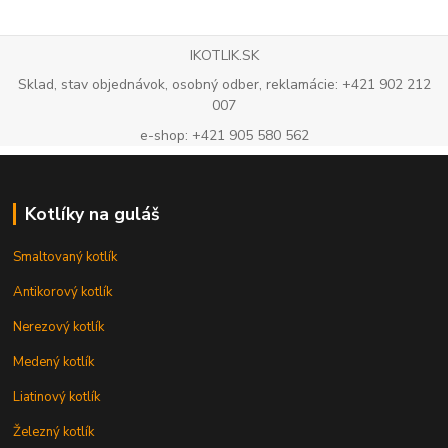
IKOTLIK.SK
Sklad, stav objednávok, osobný odber, reklamácie: +421 902 212
007
e-shop: +421 905 580 562
Kotlíky na guláš
Smaltovaný kotlík
Antikorový kotlík
Nerezový kotlík
Medený kotlík
Liatinový kotlík
Železný kotlík