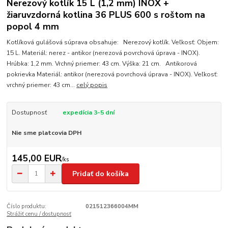
Nerezový kotlík 15 L (1,2 mm) INOX +
žiaruvzdorná kotlina 36 PLUS 600 s roštom na
popol 4 mm
Kotlíková gulášová súprava obsahuje: Nerezový kotlík. Veľkosť: Objem:
15 L. Materiál: nerez - antikor (nerezová povrchová úprava - INOX).
Hrúbka: 1,2 mm. Vrchný priemer: 43 cm. Výška: 21 cm. Antikorová
pokrievka Materiál: antikor (nerezová povrchová úprava - INOX). Veľkosť:
vrchný priemer: 43 cm...
celý popis
Dostupnosť
expedícia 3-5 dní
Nie sme platcovia DPH
145,00 EUR
/
ks
Pridať do košíka
Číslo produktu:
021512366004MM
Strážiť cenu / dostupnosť