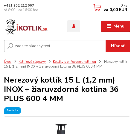
0
ks
+421 902 212 007
za
0,00 EUR
od 8:00 - do 16:00 hod
Menu
Hľadať
Úvod
Kotlíkové súpravy
Kotlíky s ohňovzdor. kotlinou
Nerezový kotlík
15 L (1,2 mm) INOX + žiaruvzdorná kotlina 36 PLUS 600 4 MM
Nerezový kotlík 15 L (1,2 mm)
INOX + žiaruvzdorná kotlina 36
PLUS 600 4 MM
Novinka