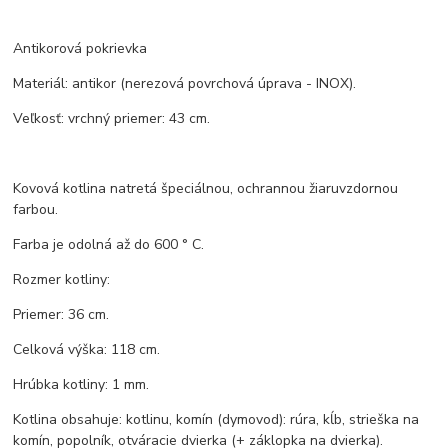
Antikorová pokrievka
Materiál: antikor (nerezová povrchová úprava - INOX).
Veľkosť: vrchný priemer: 43 cm.
Kovová kotlina natretá špeciálnou, ochrannou žiaruvzdornou
farbou.
Farba je odolná až do 600 ° C.
Rozmer kotliny:
Priemer: 36 cm.
Celková výška: 118 cm.
Hrúbka kotliny: 1 mm.
Kotlina obsahuje: kotlinu, komín (dymovod): rúra, kĺb, strieška na
komín, popolník, otváracie dvierka (+ záklopka na dvierka).