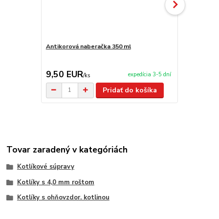
Antikorová naberačka 350 ml
Horák 7 kW 
príslušenst
9,50 EUR
65,00 E
expedícia 3-5 dní
/
ks
Pridať do košíka
Tovar zaradený v kategóriách
Kotlíkové súpravy
Kotlíky s 4,0 mm roštom
Kotlíky s ohňovzdor. kotlinou