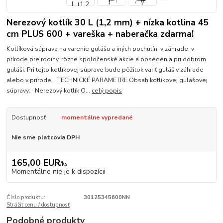
Nerezový kotlík 30 L (1,2 mm) + nízka kotlina 45
cm PLUS 600 + vareška + naberačka zdarma!
Kotlíková súprava na varenie gulášu a iných pochutín v záhrade, v
prírode pre rodiny, rôzne spoločenské akcie a posedenia pri dobrom
guláši. Pri tejto kotlíkovej súprave bude pôžitok variť guláš v záhrade
alebo v prírode. TECHNICKÉ PARAMETRE Obsah kotlíkovej gulášovej
súpravy: Nerezový kotlík O...
celý popis
Dostupnosť
momentálne vypredané
Nie sme platcovia DPH
165,00 EUR
/
ks
Momentálne nie je k dispozícii
Číslo produktu:
30125345600NN
Strážiť cenu / dostupnosť
Podobné produkty