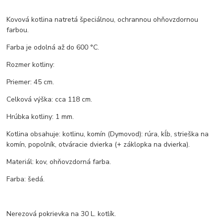
Kovová kotlina natretá špeciálnou, ochrannou ohňovzdornou
farbou.
Farba je odolná až do 600 °C.
Rozmer kotliny:
Priemer: 45 cm.
Celková výška: cca 118 cm.
Hrúbka kotliny: 1 mm.
Kotlina obsahuje: kotlinu, komín (Dymovod): rúra, kĺb, strieška na
komín, popolník, otváracie dvierka (+ záklopka na dvierka).
Materiál: kov, ohňovzdorná farba.
Farba: šedá.
Nerezová pokrievka na 30 L. kotlík.