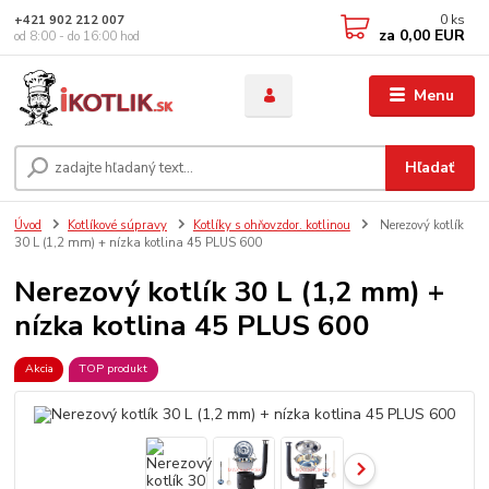
0
ks
+421 902 212 007
za
0,00 EUR
od 8:00 - do 16:00 hod
Menu
Hľadať
Úvod
Kotlíkové súpravy
Kotlíky s ohňovzdor. kotlinou
Nerezový kotlík
30 L (1,2 mm) + nízka kotlina 45 PLUS 600
Nerezový kotlík 30 L (1,2 mm) +
nízka kotlina 45 PLUS 600
Akcia
TOP produkt