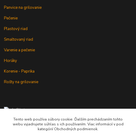
Panvice na grilovanie
Pečenie
Plastový riad
Smaltovaný riad
Varenie a pečenie
Horáky
Korenie - Paprika
Rošty na grilovanie
+421 902 212 007
od 8:00 - do 16:00 hod
Tento web používa súbory cookie. Ďalším prechádzaním tohto
webu vyjadrujete súhlas s ich používaním. Viac informácií v pod
info@kotlik.sk
kategórií Obchodných podmienok.