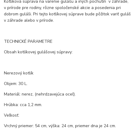
Kotlíková súprava na varenie gulášu a iných pochutín v záhrade,
v prírode pre rodiny, rôzne spoločenské akcie a posedenia pri
dobrom guláši. Pri tejto kotlíkovej súprave bude pôžitok variť guláš
v záhrade alebo v prírode.
TECHNICKÉ PARAMETRE
Obsah kotlíkovej gulášovej súpravy:
Nerezový kotlík
Objem: 30 L.
Materiál: nerez, (nehrdzavejúca oceľ).
Hrúbka: cca 1,2 mm.
Veľkosť:
Vrchný priemer: 54 cm, výška: 24 cm, priemer dna je 24 cm.