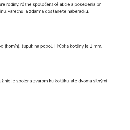
pre rodiny, rôzne spoločenské akcie a posedenia pri
linu, varechu a zdarma dostanete naberačku.
d (komín), šuplík na popol. Hrúbka kotliny je 1 mm.
už nie je spojená zvarom ku kotlíku, ale dvoma silnými