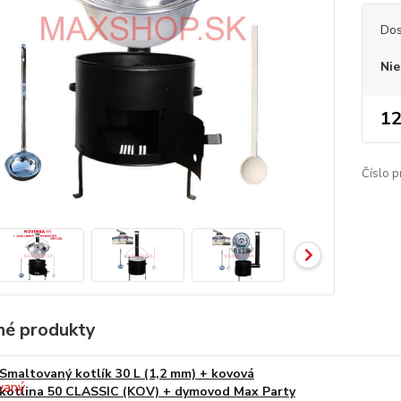
Dos
Nie
12
Číslo p
é produkty
Smaltovaný kotlík 30 L (1,2 mm) + kovová
kotlina 50 CLASSIC (KOV) + dymovod Max Party