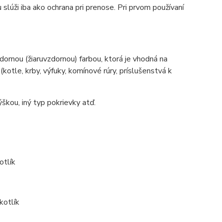
slúži iba ako ochrana pri prenose. Pri prvom používaní
ornou (žiaruvzdornou) farbou, ktorá je vhodná na
tle, krby, výfuky, komínové rúry, príslušenstvá k
škou, iný typ pokrievky atď.
otlík