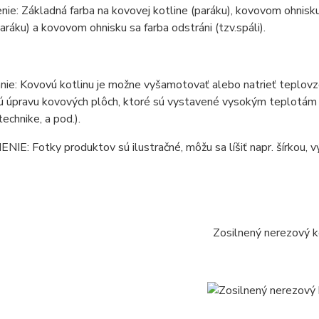
ie: Základná farba na kovovej kotline (paráku), kovovom ohnisku 
paráku) a kovovom ohnisku sa farba odstráni (tzv.spáli).
ie: Kovovú kotlinu je možne vyšamotovať alebo natrieť teplovzd
 úpravu kovových plôch, ktoré sú vystavené vysokým teplotám (ko
technike, a pod.).
E: Fotky produktov sú ilustračné, môžu sa líšiť napr. šírkou, vý
Zosilnený nerezový k