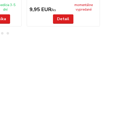
edícia 3-5
momentálne
9,95 EUR
9
dní
vypredané
/
ks
šíka
Detail