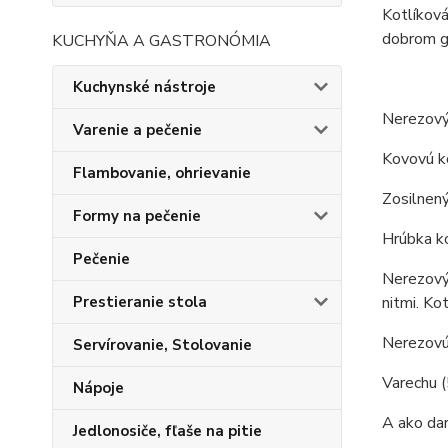
Kotlíková
dobrom gu
KUCHYŇA A GASTRONÓMIA
Kuchynské nástroje
Nerezový 
Varenie a pečenie
Kovovú ko
Flambovanie, ohrievanie
Zosilnený
Formy na pečenie
Hrúbka ko
Pečenie
Nerezový 
nitmi. Ko
Prestieranie stola
Nerezovú 
Servírovanie, Stolovanie
Varechu (
Nápoje
A ako dar
Jedlonosiče, fľaše na pitie