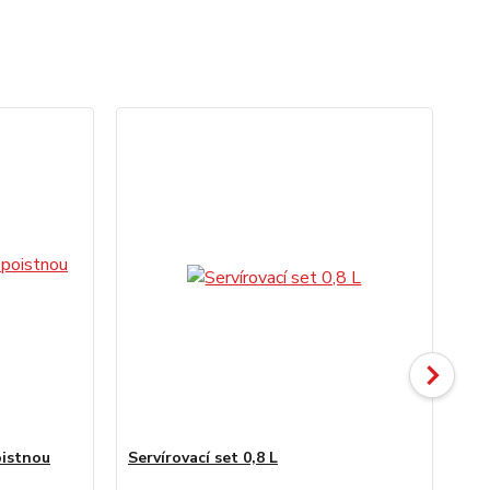
oistnou
Servírovací set 0,8 L
Dr