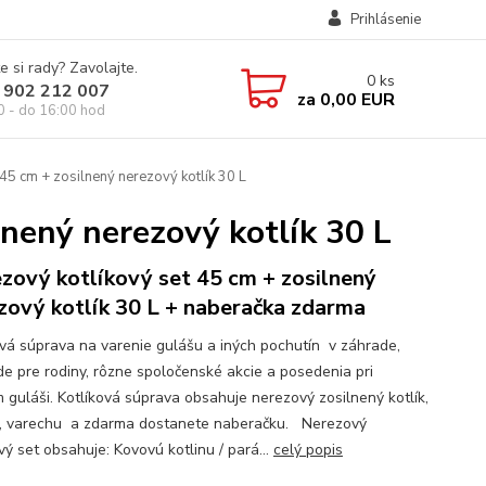
Prihlásenie
e si rady? Zavolajte.
0
ks
 902 212 007
za
0,00 EUR
0 - do 16:00 hod
45 cm + zosilnený nerezový kotlík 30 L
lnený nerezový kotlík 30 L
zový kotlíkový set 45 cm + zosilnený
zový kotlík 30 L + naberačka zdarma
ová súprava na varenie gulášu a iných pochutín v záhrade,
ode pre rodiny, rôzne spoločenské akcie a posedenia pri
 guláši. Kotlíková súprava obsahuje nerezový zosilnený kotlík,
u, varechu a zdarma dostanete naberačku. Nerezový
vý set obsahuje: Kovovú kotlinu / pará...
celý popis