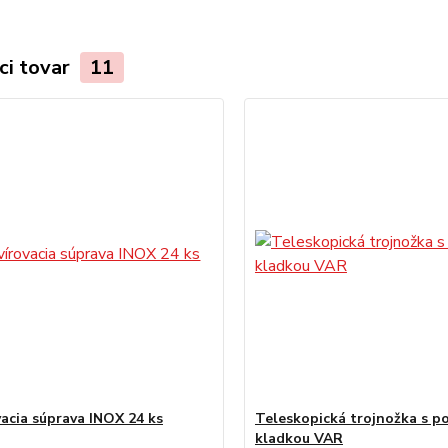
ci tovar
11
vacia súprava INOX 24 ks
Teleskopická trojnožka s p
kladkou VAR