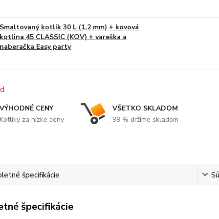
Smaltovaný kotlík 30 L (1,2 mm) + kovová
kotlina 45 CLASSIC (KOV) + vareška a
naberačka Easy party
VÝHODNÉ CENY
VŠETKO SKLADOM
Kotlíky za nízke ceny
99 % držíme skladom
etné špecifikácie
Sú
tné špecifikácie