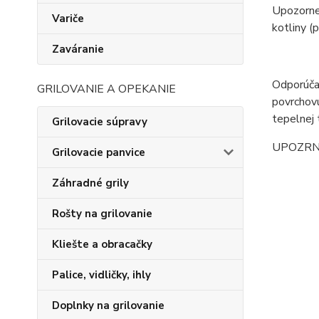
Upozornen
Variče
kotliny (
Zaváranie
Odporúčan
GRILOVANIE A OPEKANIE
povrchovú
tepelnej 
Grilovacie súpravy
UPOZRNENI
Grilovacie panvice
Záhradné grily
Rošty na grilovanie
Kliešte a obracačky
Palice, vidličky, ihly
Doplnky na grilovanie