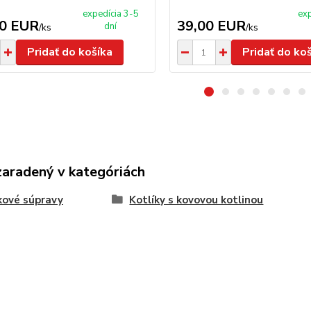
expedícia 3-5
exp
00 EUR
39,00 EUR
dní
/
ks
/
ks
Pridať do košíka
Pridať do ko
zaradený v kategóriách
kové súpravy
Kotlíky s kovovou kotlinou