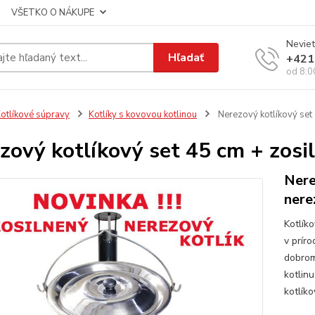
VŠETKO O NÁKUPE
Neviet
Hľadať
+421
od 8:0
otlíkové súpravy
Kotlíky s kovovou kotlinou
Nerezový kotlíkový set 
zový kotlíkový set 45 cm + zosi
Nere
nere
Kotlík
v prír
dobrom
kotlin
kotlíko