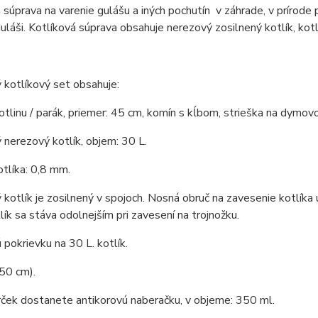
 súprava na varenie gulášu a iných pochutín v záhrade, v prírode 
láši. Kotlíková súprava obsahuje nerezový zosilnený kotlík, kot
kotlíkový set obsahuje:
tlinu / parák, priemer: 45 cm, komín s kĺbom, strieška na dymovo
 nerezový kotlík, objem: 30 L.
tlíka: 0,8 mm.
kotlík je zosilnený v spojoch. Nosná obruč na zavesenie kotlíka 
tlík sa stáva odolnejším pri zavesení na trojnožku.
pokrievku na 30 L. kotlík.
50 cm).
ček dostanete antikorovú naberačku, v objeme: 350 ml.