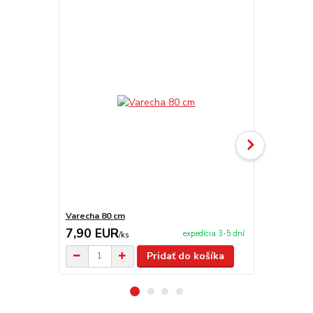
Varecha 80 cm
Nerezová o
7,90 EUR
8,80 EU
expedícia 3-5 dní
/
ks
Pridať do košíka