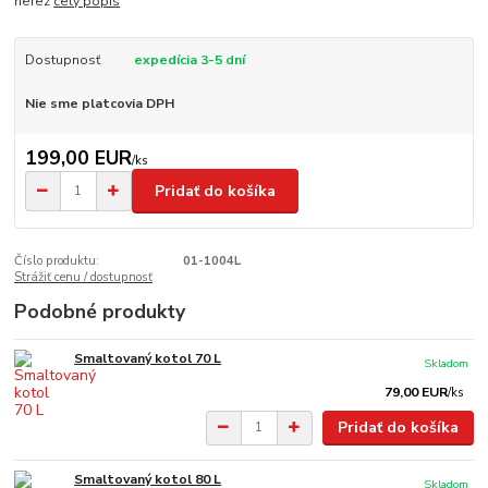
nerez
celý popis
Dostupnosť
expedícia 3-5 dní
Nie sme platcovia DPH
199,00 EUR
/
ks
Pridať do košíka
Číslo produktu:
01-1004L
Strážiť cenu / dostupnosť
Podobné produkty
Smaltovaný kotol 70 L
Skladom
79,00 EUR
/
ks
Pridať do košíka
Smaltovaný kotol 80 L
Skladom