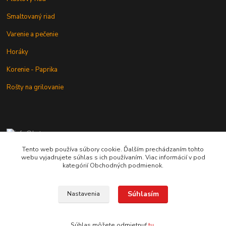
Smaltovaný riad
Varenie a pečenie
Horáky
Korenie - Paprika
Rošty na grilovanie
+421 902 212 007
od 8:00 - do 16:00 hod
Tento web používa súbory cookie. Ďalším prechádzaním tohto
webu vyjadrujete súhlas s ich používaním. Viac informácií v pod
info@kotlik.sk
kategórií Obchodných podmienok.
Súhlasím
Nastavenia
Copyright © 2017-2027 MACSHOP.SK, všetky práva vyhradené..
Súhlas môžete odmietnuť
tu
.