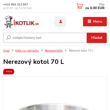
0
ks
+421 902 212 007
za
0,00 EUR
od 8:00 - do 16:00 hod
Menu
Hľadať
Úvod
Kotle na zabíjačku
Nerezové kotle
Nerezový kotol 70 L
Nerezový kotol 70 L
Akcia