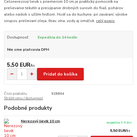
Celonerezový lievik s priemerom 10 cm je praktický pomocník na
prelievanie tekutín a presýpanie drobných surovín do fliaš, pohárov
alebo nádob s užším hrdlom. Hodí sa do kuchyne, pri zaváraní, výrobe
sirupov, prelievaní oleja, štiav, vína, vody aj omáčok.
celý popis
Dostupnosť
Expedícia do 24 hodín
Nie sme platcovia DPH
5,50 EUR
/
ks
Pridať do košíka
Číslo produktu:
928804
Strážiť cenu / dostupnosť
Podobné produkty
Nerezový lievik 10 cm
expedícia 3-5 dní
5,50 EUR
/
ks