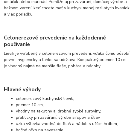
omáčok alebo marinád. Pomôže aj pri zaváraní, domácej výrobe a
bežnom varení, keď chcete mať v kuchyni menej rozliatych kvapiek
a viac poriadku.
Celonerezové prevedenie na každodenné
používanie
Lievik je vyrobený v celonerezovom prevedení, vďaka čomu pôsobí
pevne, hygienicky a ľahko sa udržiava. Kompaktný priemer 10 cm
je vhodný najmä na menšie fľaše, poháre a nádoby.
Hlavné výhody
celonerezový kuchynský lievik,
priemer 10 cm,
vhodný na tekutiny aj drobné sypké suroviny,
praktický pri zaváraní, výrobe sirupov a štiav,
úzka výlevka vhodná do fliaš a nádob s užším hrdlom,
bočné očko na zavesenie,