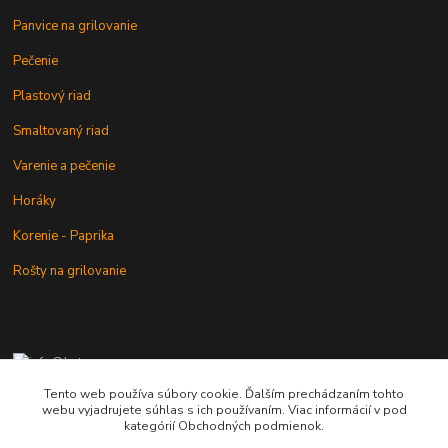
Panvice na grilovanie
Pečenie
Plastový riad
Smaltovaný riad
Varenie a pečenie
Horáky
Korenie - Paprika
Rošty na grilovanie
+421 902 212 007
od 8:00 - do 16:00 hod
Tento web používa súbory cookie. Ďalším prechádzaním tohto
webu vyjadrujete súhlas s ich používaním. Viac informácií v pod
info@kotlik.sk
kategórií Obchodných podmienok.