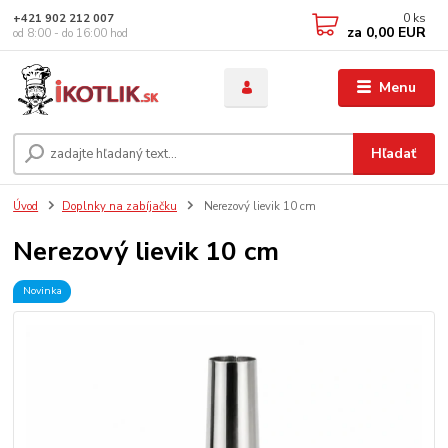
0
ks
+421 902 212 007
za
0,00 EUR
od 8:00 - do 16:00 hod
Menu
Hľadať
Úvod
Doplnky na zabíjačku
Nerezový lievik 10 cm
Nerezový lievik 10 cm
Novinka