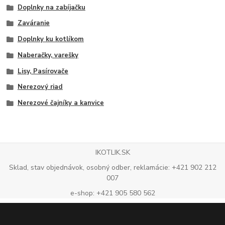
Doplnky na zabíjačku
Zaváranie
Doplnky ku kotlíkom
Naberačky, varešky
Lisy, Pasírovače
Nerezový riad
Nerezové čajníky a kanvice
IKOTLIK.SK
Sklad, stav objednávok, osobný odber, reklamácie: +421 902 212
007
e-shop: +421 905 580 562