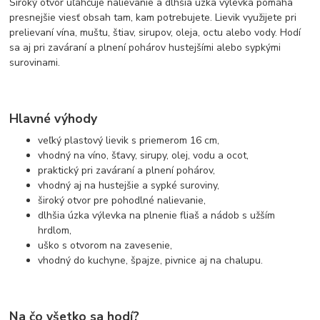
Široký otvor uľahčuje nalievanie a dlhšia úzka výlevka pomáha
presnejšie viesť obsah tam, kam potrebujete. Lievik využijete pri
prelievaní vína, muštu, štiav, sirupov, oleja, octu alebo vody. Hodí
sa aj pri zaváraní a plnení pohárov hustejšími alebo sypkými
surovinami.
Hlavné výhody
veľký plastový lievik s priemerom 16 cm,
vhodný na víno, šťavy, sirupy, olej, vodu a ocot,
praktický pri zaváraní a plnení pohárov,
vhodný aj na hustejšie a sypké suroviny,
široký otvor pre pohodlné nalievanie,
dlhšia úzka výlevka na plnenie fliaš a nádob s užším
hrdlom,
uško s otvorom na zavesenie,
vhodný do kuchyne, špajze, pivnice aj na chalupu.
Na čo všetko sa hodí?