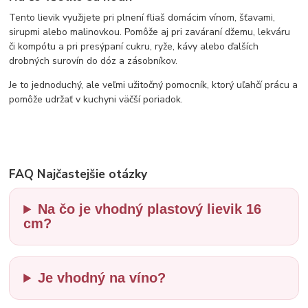
Tento lievik využijete pri plnení fliaš domácim vínom, šťavami,
sirupmi alebo malinovkou. Pomôže aj pri zaváraní džemu, lekváru
či kompótu a pri presýpaní cukru, ryže, kávy alebo ďalších
drobných surovín do dóz a zásobníkov.
Je to jednoduchý, ale veľmi užitočný pomocník, ktorý uľahčí prácu a
pomôže udržať v kuchyni väčší poriadok.
FAQ Najčastejšie otázky
Na čo je vhodný plastový lievik 16
cm?
Je vhodný na víno?