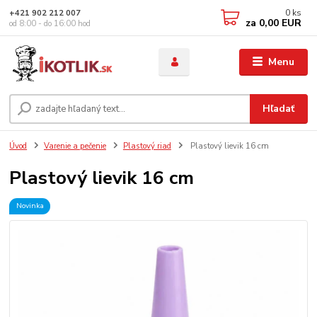
0
ks
+421 902 212 007
za
0,00 EUR
od 8:00 - do 16:00 hod
Menu
Hľadať
Úvod
Varenie a pečenie
Plastový riad
Plastový lievik 16 cm
Plastový lievik 16 cm
Novinka