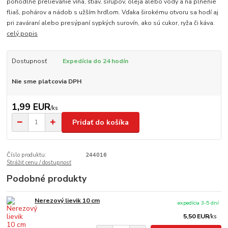
pohodlné prelievanie vína, štiav, sirupov, oleja alebo vody a na plnenie
fliaš, pohárov a nádob s užším hrdlom. Vďaka širokému otvoru sa hodí aj
pri zaváraní alebo presýpaní sypkých surovín, ako sú cukor, ryža či káva.
celý popis
Dostupnosť
Expedícia do 24 hodín
Nie sme platcovia DPH
1,99 EUR
/
ks
Pridať do košíka
Číslo produktu:
244016
Strážiť cenu / dostupnosť
Podobné produkty
Nerezový lievik 10 cm
expedícia 3-5 dní
5,50 EUR
/
ks