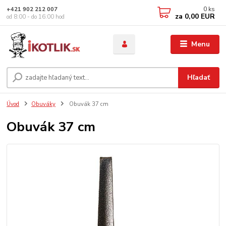
0
ks
+421 902 212 007
za
0,00 EUR
od 8:00 - do 16:00 hod
Menu
Hľadať
Úvod
Obuváky
Obuvák 37 cm
Obuvák 37 cm