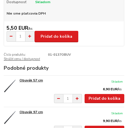
Dostupnosť
Skladom
Nie sme platcovia DPH
5,50 EUR
/
ks
Pridať do košíka
Číslo produktu:
01-0137OBUV
Strážiť cenu / dostupnosť
Podobné produkty
Obuvák 57 cm
Skladom
6,90 EUR
/
ks
Pridať do košíka
Obuvák 97 cm
Skladom
9,90 EUR
/
ks