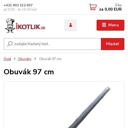
0
ks
+421 902 212 007
za
0,00 EUR
od 8:00 - do 16:00 hod
Menu
Hľadať
Úvod
Obuváky
Obuvák 97 cm
Obuvák 97 cm