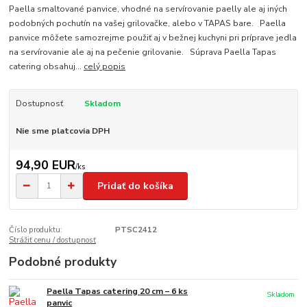
Paella smaltované panvice, vhodné na servírovanie paelly ale aj iných
podobných pochutín na vašej grilovačke, alebo v TAPAS bare. Paella
panvice môžete samozrejme použiť aj v bežnej kuchyni pri príprave jedla
na servírovanie ale aj na pečenie grilovanie. Súprava Paella Tapas
catering obsahuj...
celý popis
Dostupnosť
Skladom
Nie sme platcovia DPH
94,90 EUR
/
ks
Pridať do košíka
Číslo produktu:
PTSC2412
Strážiť cenu / dostupnosť
Podobné produkty
Paella Tapas catering 20 cm – 6 ks
Skladom
panvic