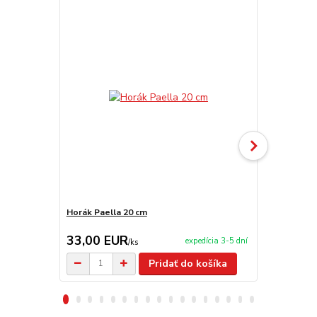
Horák Paella 20 cm
Kliešte na 
33,00 EUR
3,50 EU
expedícia 3-5 dní
/
ks
Pridať do košíka