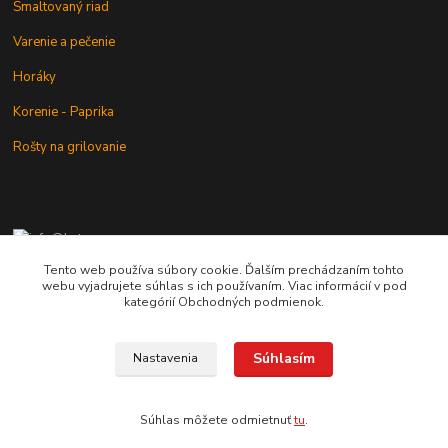
Smaltovaný riad
Varenie a pečenie
Horáky
Korenie - Paprika
Rošty na grilovanie
+421 902 212 007
od 8:00 - do 16:00 hod
Tento web používa súbory cookie. Ďalším prechádzaním tohto
webu vyjadrujete súhlas s ich používaním. Viac informácií v pod
info@kotlik.sk
kategórií Obchodných podmienok.
Súhlasím
Nastavenia
Copyright © 2017-2027 MACSHOP.SK, všetky práva vyhradené..
Súhlas môžete odmietnuť
tu
.
Vytvorené na
Eshop-rychlo.sk