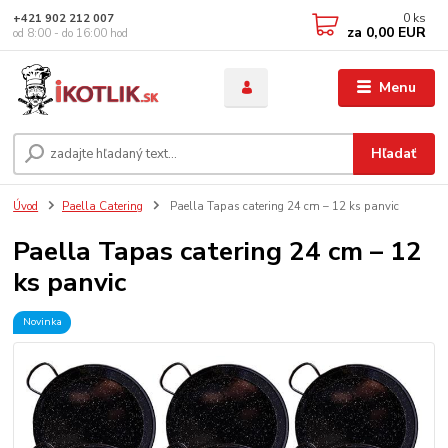
0
ks
+421 902 212 007
za
0,00 EUR
od 8:00 - do 16:00 hod
Menu
Hľadať
Úvod
Paella Catering
Paella Tapas catering 24 cm – 12 ks panvic
Paella Tapas catering 24 cm – 12
ks panvic
Novinka