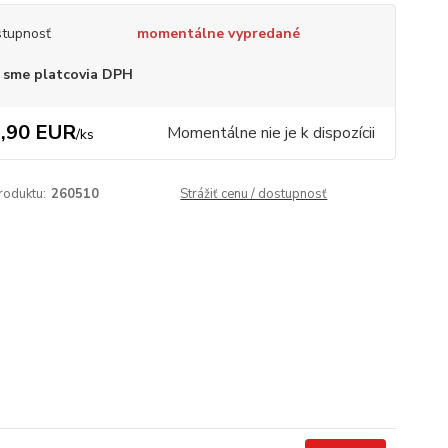
tupnosť
momentálne vypredané
 sme platcovia DPH
,90 EUR
Momentálne nie je k dispozícii
/
ks
roduktu:
260510
Strážiť cenu / dostupnosť