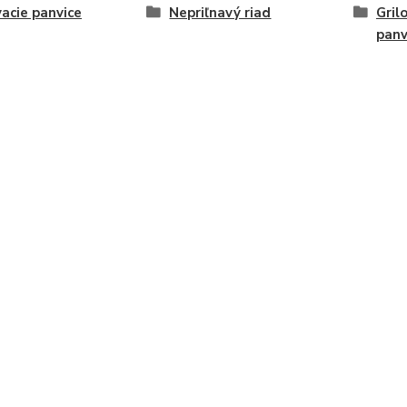
vacie panvice
Nepriľnavý riad
Gril
panv