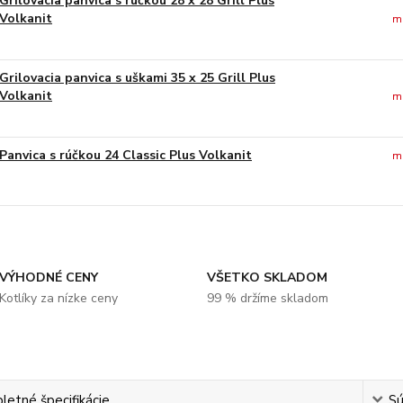
Grilovacia panvica s rúčkou 28 x 28 Grill Plus
Volkanit
m
Grilovacia panvica s uškami 35 x 25 Grill Plus
Volkanit
m
Panvica s rúčkou 24 Classic Plus Volkanit
m
VÝHODNÉ CENY
VŠETKO SKLADOM
Kotlíky za nízke ceny
99 % držíme skladom
etné špecifikácie
Sú