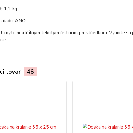
: 1,1 kg.
 riadu: ANO.
 Umyte neutrálnym tekutým čistiacim prostriedkom. Vyhnite sa p
nie.
ci tovar
46