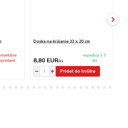
m
Doska na krájanie 33 x 20 cm
Dos
mentálne
expedícia 3-5
8,80 EUR
8
ypredané
dní
/
ks
Pridať do košíka