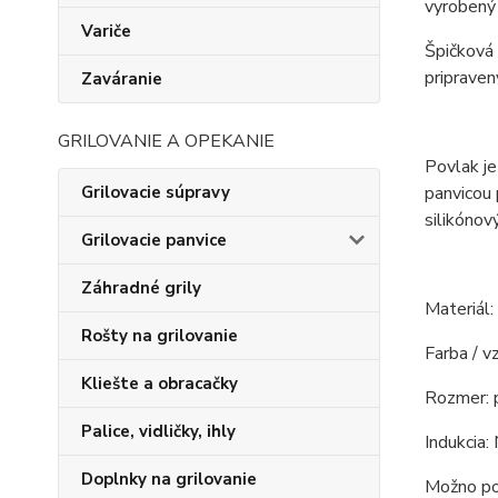
vyrobený 
Variče
Špičková 
pripraven
Zaváranie
GRILOVANIE A OPEKANIE
Povlak je
panvicou
Grilovacie súpravy
silikóno
Grilovacie panvice
Záhradné grily
Materiál:
Rošty na grilovanie
Farba / vz
Kliešte a obracačky
Rozmer: 
Palice, vidličky, ihly
Indukcia: 
Doplnky na grilovanie
Možno pou