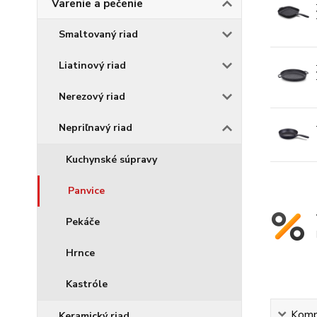
Varenie a pečenie
Smaltovaný riad
Liatinový riad
Nerezový riad
Nepriľnavý riad
Kuchynské súpravy
Panvice
Pekáče
Hrnce
Kastróle
Kompl
Keramický riad