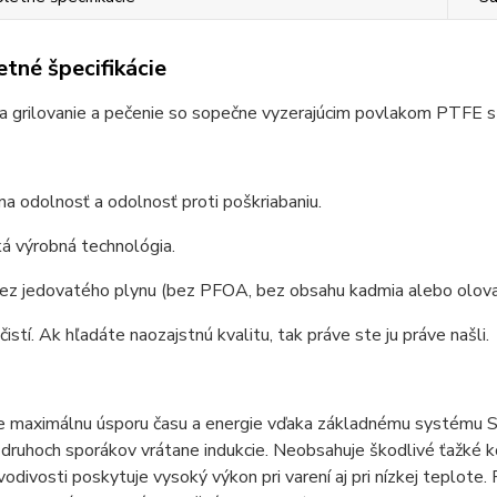
tné špecifikácie
a grilovanie a pečenie so sopečne vyzerajúcim povlakom PTFE s
a odolnosť a odolnosť proti poškriabaniu.
á výrobná technológia.
bez jedovatého plynu (bez PFOA, bez obsahu kadmia alebo olova
čistí. Ak hľadáte naozajstnú kvalitu, tak práve ste ju práve našli.
 maximálnu úsporu času a energie vďaka základnému systému Sol
druhoch sporákov vrátane indukcie. Neobsahuje škodlivé ťažké k
vodivosti poskytuje vysoký výkon pri varení aj pri nízkej teplote. P