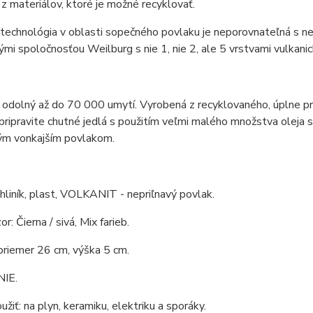
z materiálov, ktoré je možné recyklovať.
technológia v oblasti sopečného povlaku je neporovnateľná s n
ými spoločnosťou Weilburg s nie 1, nie 2, ale 5 vrstvami vulkani
 odolný až do 70 000 umytí. Vyrobená z recyklovaného, ​​úplne p
 pripravite chutné jedlá s použitím veľmi malého množstva ole
vým vonkajším povlakom.
 hliník, plast, VOLKANIT - nepriľnavý povlak.
or: Čierna / sivá, Mix farieb.
priemer 26 cm, výška 5 cm.
NIE.
žiť: na plyn, keramiku, elektriku a sporáky.