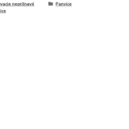
ovacie nepriľnavé
Panvice
ice