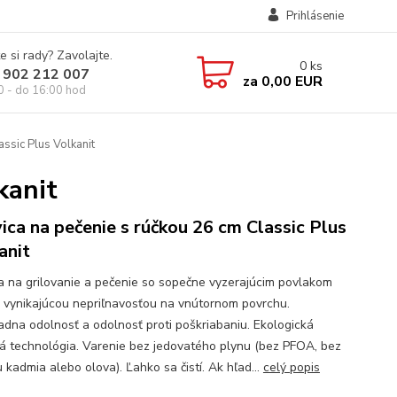
Prihlásenie
e si rady? Zavolajte.
0
ks
 902 212 007
za
0,00 EUR
0 - do 16:00 hod
ssic Plus Volkanit
kanit
ica na pečenie s rúčkou 26 cm Classic Plus
anit
a na grilovanie a pečenie so sopečne vyzerajúcim povlakom
 vynikajúcou nepriľnavosťou na vnútornom povrchu.
adna odolnosť a odolnosť proti poškriabaniu. Ekologická
á technológia. Varenie bez jedovatého plynu (bez PFOA, bez
 kadmia alebo olova). Ľahko sa čistí. Ak hľad...
celý popis