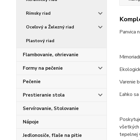
Rímsky riad
Komple
Oceľový a Železný riad
Panvica n
Plastový riad
Flambovanie, ohrievanie
Mimoriadn
Formy na pečenie
Ekologick
Varenie 
Pečenie
Ľahko sa 
Prestieranie stola
Servírovanie, Stolovanie
Poskytuje
Nápoje
všetkých 
tepelnej 
Jedlonosiče, fľaše na pitie