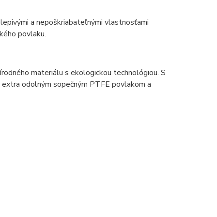
elepivými a nepoškriabateľnými vlastnosťami
ckého povlaku.
rírodného materiálu s ekologickou technológiou. S
ja s extra odolným sopečným PTFE povlakom a