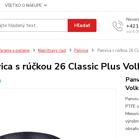
VŠETKO O NÁKUPE
Neviet
Hľadať
+421
od 8:0
arenie a pečenie
Nepriľnavý riad
Panvice
Panvica s rúčkou 26 Cla
ica s rúčkou 26 Classic Plus Vol
Panv
Volk
Panvic
PTFE s
Mimori
výrobn
obsahu