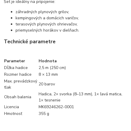
Set je ideálny na pripojenie:
záhradných plynových grilov,
kempingových a domácich varičov,
terasových plynových ohrievačov,
priemyselných horákov v dielňach.
Technické parametre
Parameter
Hodnota
Dĺžka hadice
2,5 m (250 cm)
Rozmer hadice
8 × 13 mm
Max. prevádzkový
20 barov
tlak
Hadica, 2× svorka (8–13 mm), 1× ľavá matica,
Obsah balenia
1× tesnenie
Licencia
MK69246262-0001
Hmotnosť
355 g