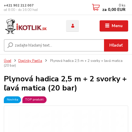
0
ks
+421 902 212 007
za
0,00 EUR
od 8:00 - do 16:00 hod
Menu
Hľadať
Úvod
Doplnky Paella
Plynová hadica 2,5 m + 2 svorky + ľavá matica
(20 bar)
Plynová hadica 2,5 m + 2 svorky +
ľavá matica (20 bar)
Novinka
TOP produkt