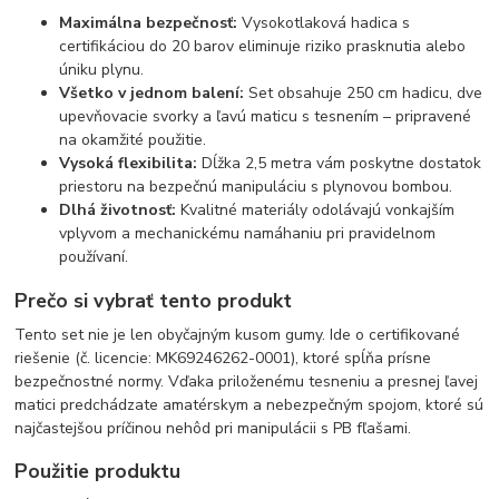
Maximálna bezpečnosť:
Vysokotlaková hadica s
certifikáciou do 20 barov eliminuje riziko prasknutia alebo
úniku plynu.
Všetko v jednom balení:
Set obsahuje 250 cm hadicu, dve
upevňovacie svorky a ľavú maticu s tesnením – pripravené
na okamžité použitie.
Vysoká flexibilita:
Dĺžka 2,5 metra vám poskytne dostatok
priestoru na bezpečnú manipuláciu s plynovou bombou.
Dlhá životnosť:
Kvalitné materiály odolávajú vonkajším
vplyvom a mechanickému namáhaniu pri pravidelnom
používaní.
Prečo si vybrať tento produkt
Tento set nie je len obyčajným kusom gumy. Ide o certifikované
riešenie (č. licencie: MK69246262-0001), ktoré spĺňa prísne
bezpečnostné normy. Vďaka priloženému tesneniu a presnej ľavej
matici predchádzate amatérskym a nebezpečným spojom, ktoré sú
najčastejšou príčinou nehôd pri manipulácii s PB fľašami.
Použitie produktu