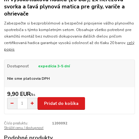
svorka a ľavá plynová matica pre grily, variče a
ohrievače
Zabezpečte si bezproblémové a bezpečné pripojenie vášho plynového
spotrebiča s týmto kompletným setom. Obsahuje všetko potrebné pre
okamžitú montáž bez nutnosti dokupovania ďalších dielov, pričom
certifikovaná hadica garantuje vysokú odolnosť až do tlaku 20 barov.
celý
popis
Dostupnosť
expedícia 3-5 dní
Nie sme platcovia DPH
9,90 EUR
/
ks
Pridať do košíka
Číslo produktu:
1200092
Strážiť cenu / dostupnosť
Podobné produkty