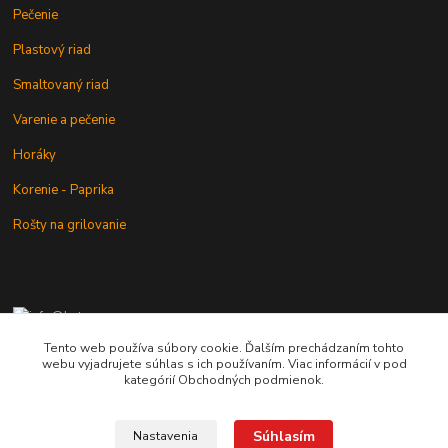
Pečenie
Plastový riad
Smaltovaný riad
Varenie a pečenie
Horáky
Korenie - Paprika
Rošty na grilovanie
+421 902 212 007
od 8:00 - do 16:00 hod
Tento web používa súbory cookie. Ďalším prechádzaním tohto
webu vyjadrujete súhlas s ich používaním. Viac informácií v pod
info@kotlik.sk
kategórií Obchodných podmienok.
Súhlasím
Nastavenia