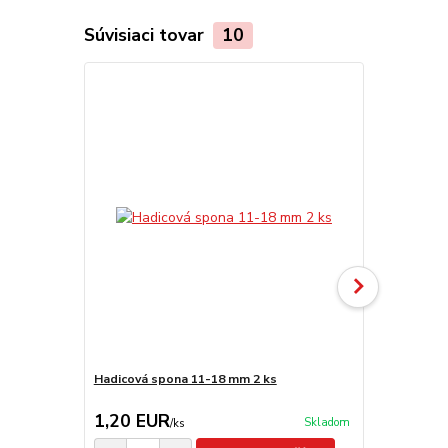
Súvisiaci tovar
10
Hadicová spona 11-18 mm 2 ks
Hadicová s
1,20 EUR
0,75 EU
Skladom
/
ks