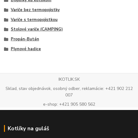
Doplnky ku kotlíkom
Variče bez termopojistky
Variče s termopojistkou
Stolové variče (CAMPING)
Propán-Bután
Plynové hadice
IKOTLIK.SK
Sklad, stav objednávok, osobný odber, reklamácie: +421 902 212
007
e-shop: +421 905 580 562
Kotlíky na guláš