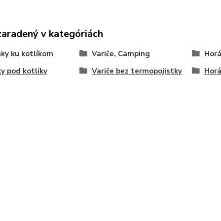
zaradený v kategóriách
ky ku kotlíkom
Variče, Camping
Horá
y pod kotlíky
Variče bez termopojistky
Horá