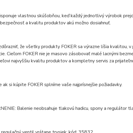
sponuje vlastnou skúšobňou, keď každý jednotlivý výrobok prej
 bezpečnosť a kvalitu produktov akú možno dosiahnuť.
zdôrazniť, že všetky produkty FOKER sa výrazne líšia kvalitou,
cie. Cieľom FOKER nie je masovo zásobovať malé lacnými bezm
eľovi najvyššiu kvalitu produktov a kompletny servis za prijateľn
e ak si kúpite FOKER splníme vaše najprísnejšie požiadavky.
NIE: Balenie neobsahuje tlakovú hadicu, spony a regulátor tla
regulačný ventil vrátane trysiek: kód: 35832