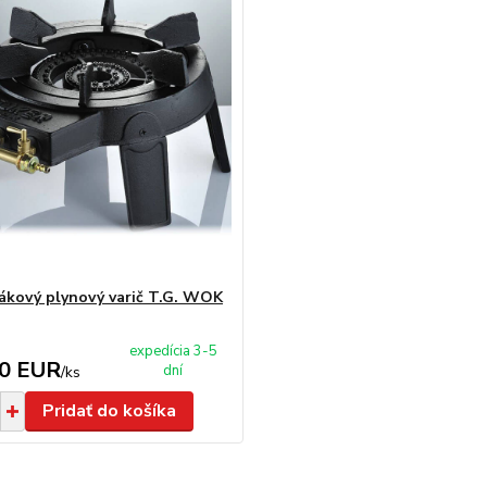
ákový plynový varič T.G. WOK
expedícia 3-5
00 EUR
dní
/
ks
Pridať do košíka