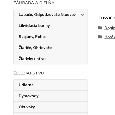
ZÁHRADA A DIELŇA
Lapače, Odpudzovače škodcov
Tovar 
Likvidácia buriny
Dopln
Stojany, Police
Horák
Žiariče, Ohrievače
Žiarivky (Infra)
ŽELEZIARSTVO
Udiarne
Dymovody
Obuváky