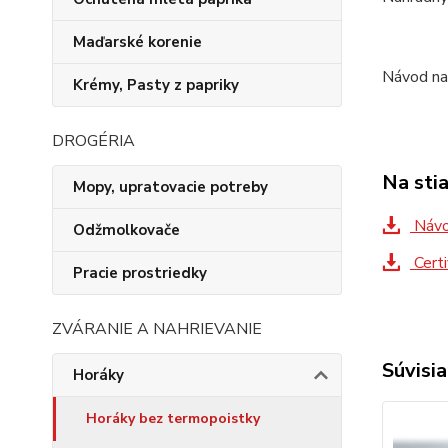
Maďarské korenie
Návod na 
Krémy, Pasty z papriky
DROGÉRIA
Na sti
Mopy, upratovacie potreby
Návod
Odžmolkovače
Cert
Pracie prostriedky
ZVÁRANIE A NAHRIEVANIE
Súvisia
Horáky
Horáky bez termopoistky