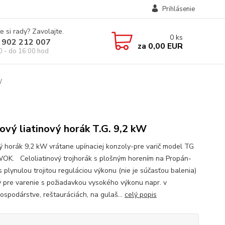
Prihlásenie
e si rady? Zavolajte.
0
ks
 902 212 007
za
0,00 EUR
0 - do 16:00 hod
W
ový liatinový horák T.G. 9,2 kW
ý horák 9,2 kW vrátane upínaciej konzoly-pre varič model TG
WOK. Celoliatinový trojhorák s plošným horením na Propán-
s plynulou trojitou reguláciou výkonu (nie je súčasťou balenia)
 pre varenie s požiadavkou vysokého výkonu napr. v
ospodárstve, reštauráciách, na gulaš...
celý popis