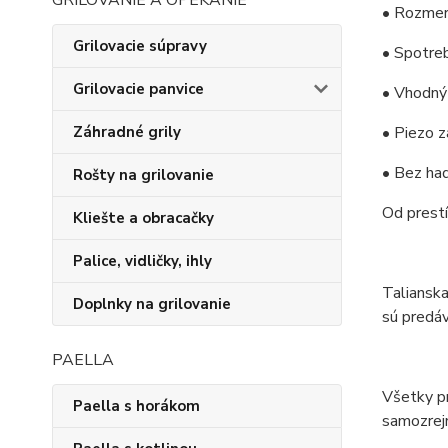
GRILOVANIE A OPEKANIE
• Rozmer 
Grilovacie súpravy
• Spotreb
Grilovacie panvice
• Vhodný 
• Piezo z
Záhradné grily
• Bez had
Rošty na grilovanie
Od prest
Kliešte a obracačky
Palice, vidličky, ihly
Talianska
Doplnky na grilovanie
sú predáv
PAELLA
Všetky pr
Paella s horákom
samozrejm