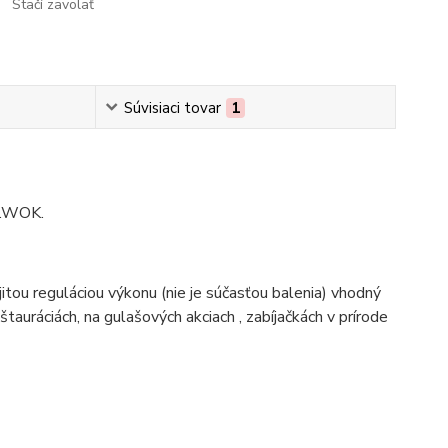
Stačí zavolať
Súvisiaci tovar
1
G.WOK.
itou reguláciou výkonu (nie je súčasťou balenia) vhodný
auráciách, na gulašových akciach , zabíjačkách v prírode