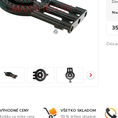
Dos
Nie
35
Číslo p
VÝHODNÉ CENY
VŠETKO SKLADOM
Kotlíky za nízke ceny
99 % držíme skladom