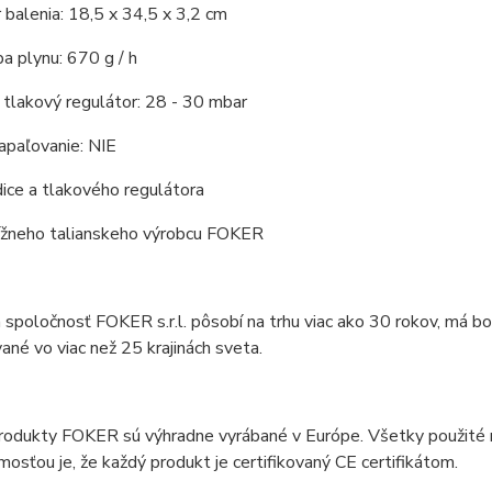
balenia: 18,5 x 34,5 x 3,2 cm
a plynu: 670 g / h
tlakový regulátor: 28 - 30 mbar
apaľovanie: NIE
ice a tlakového regulátora
ížneho talianskeho výrobcu FOKER
 spoločnosť FOKER s.r.l. pôsobí na trhu viac ako 30 rokov, má b
ané vo viac než 25 krajinách sveta.
odukty FOKER sú výhradne vyrábané v Európe. Všetky použité mat
osťou je, že každý produkt je certifikovaný CE certifikátom.