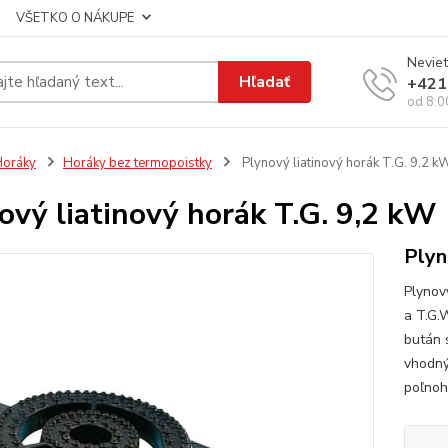
VŠETKO O NÁKUPE
Neviet
Hľadať
+421
od 8:0
Horáky
Horáky bez termopoistky
Plynový liatinový horák T.G. 9,2 k
ový liatinový horák T.G. 9,2 kW
Plyn
Plynov
a T.G.
bután 
vhodný
poľnoh