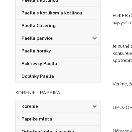
Paella s kotlinou
Paella s kotlíkom a kotlinou
FOKER di
najvyššiu
Paella Catering
Paella panvice
Je nutné 
Paella horáky
konkuren
spotrebit
Pokrievky Paella
Doplnky Paella
Veríme, ž
KORENIE - PAPRIKA
Korenie
UPOZORNE
Paprika mletá
Náhradný 
Ochutená mletá paprika