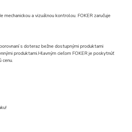
de mechanickou a vizuálnou kontrolou. FOKER zaručuje
 v porovnaní s doteraz bežne dostupnými produktami
ennými produktami.Hlavným cieľom FOKER je poskytnúť
ú cenu.
ku!