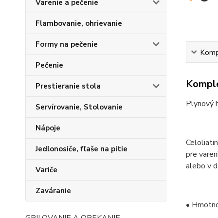
Varenie a pečenie
Flambovanie, ohrievanie
Formy na pečenie
Kompl
Pečenie
Komple
Prestieranie stola
Plynový 
Servírovanie, Stolovanie
Nápoje
Celoliati
Jedlonosiče, fľaše na pitie
pre varen
alebo v d
Variče
Zaváranie
• Hmotno