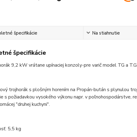
etné špecifikácie
Na stiahnutie
tné špecifikácie
horák 9,2 kW vrátane upínaciej konzoly-pre varič model TG a T.
nový trojhorák s plošným horením na Propán-bután s plynulou troj
ie s požiadavkou vysokého výkonu napr. v poľnohospodárstve, rešt
omácej "druhej kuchyni".
sť: 5,5 kg