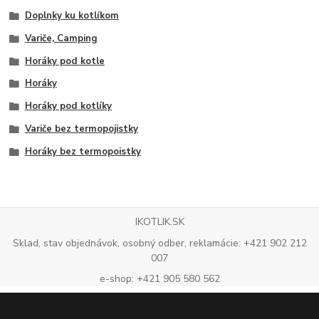
Doplnky ku kotlíkom
Variče, Camping
Horáky pod kotle
Horáky
Horáky pod kotlíky
Variče bez termopojistky
Horáky bez termopoistky
IKOTLIK.SK
Sklad, stav objednávok, osobný odber, reklamácie: +421 902 212
007
e-shop: +421 905 580 562