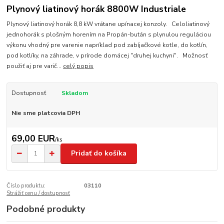
Plynový liatinový horák 8800W Industriale
Plynový liatinový horák 8,8 kW vrátane upínacej konzoly. Celoliatinový
jednohorák s plošným horením na Propán-bután s plynulou reguláciou
výkonu vhodný pre varenie napríklad pod zabíjačkové kotle, do kotlín,
pod kotlíky, na záhrade, v prírode domácej "druhej kuchyni". Možnosť
použiť aj pre varič...
celý popis
Dostupnosť
Skladom
Nie sme platcovia DPH
69,00 EUR
/
ks
Pridať do košíka
Číslo produktu:
03110
Strážiť cenu / dostupnosť
Podobné produkty