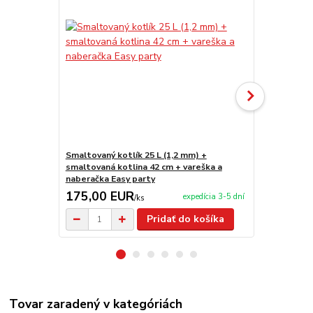
Smaltovaný kotlík 25 L (1,2 mm) +
Kotlíkový g
smaltovaná kotlina 42 cm + vareška a
L Smalt Eas
naberačka Easy party
175,00 EUR
403,00 
expedícia 3-5 dní
/
ks
Pridať do košíka
Tovar zaradený v kategóriách