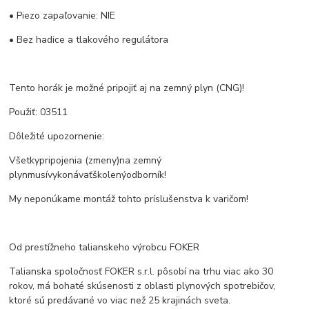
• Piezo zapaľovanie: NIE
• Bez hadice a tlakového regulátora
Tento horák je možné pripojiť aj na zemný plyn (CNG)!
Použiť: 03511
Dôležité upozornenie:
Všetkypripojenia (zmeny)na zemný
plynmusívykonávaťškolenýodborník!
My neponúkame montáž tohto príslušenstva k varičom!
Od prestížneho talianskeho výrobcu FOKER
Talianska spoločnosť FOKER s.r.l. pôsobí na trhu viac ako 30
rokov, má bohaté skúsenosti z oblasti plynových spotrebičov,
ktoré sú predávané vo viac než 25 krajinách sveta.