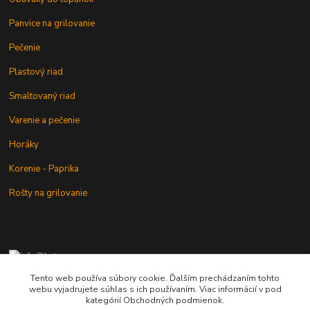
Panvice na grilovanie
Pečenie
Plastový riad
Smaltovaný riad
Varenie a pečenie
Horáky
Korenie - Paprika
Rošty na grilovanie
+421 902 212 007
od 8:00 - do 16:00 hod
Tento web používa súbory cookie. Ďalším prechádzaním tohto
webu vyjadrujete súhlas s ich používaním. Viac informácií v pod
info@kotlik.sk
kategórií Obchodných podmienok.