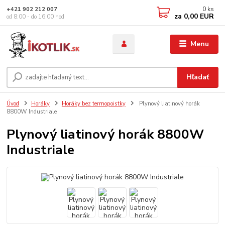
0
ks
+421 902 212 007
za
0,00 EUR
od 8:00 - do 16:00 hod
Menu
Hľadať
Úvod
Horáky
Horáky bez termopoistky
Plynový liatinový horák
8800W Industriale
Plynový liatinový horák 8800W
Industriale