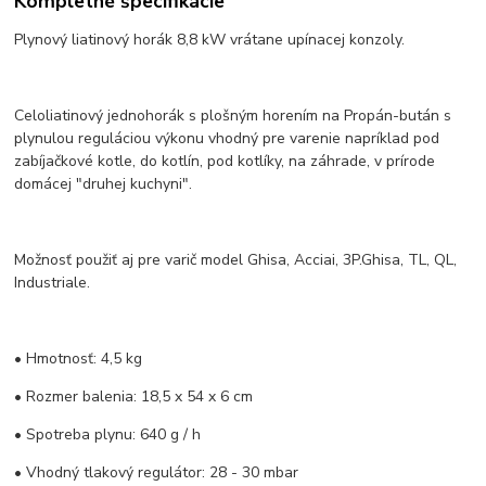
Kompletné špecifikácie
Plynový liatinový horák 8,8 kW vrátane upínacej konzoly.
Celoliatinový jednohorák s plošným horením na Propán-bután s
plynulou reguláciou výkonu vhodný pre varenie napríklad pod
zabíjačkové kotle, do kotlín, pod kotlíky, na záhrade, v prírode
domácej "druhej kuchyni".
Možnosť použiť aj pre varič model Ghisa, Acciai, 3P.Ghisa, TL, QL,
Industriale.
• Hmotnosť: 4,5 kg
• Rozmer balenia: 18,5 x 54 x 6 cm
• Spotreba plynu: 640 g / h
• Vhodný tlakový regulátor: 28 - 30 mbar