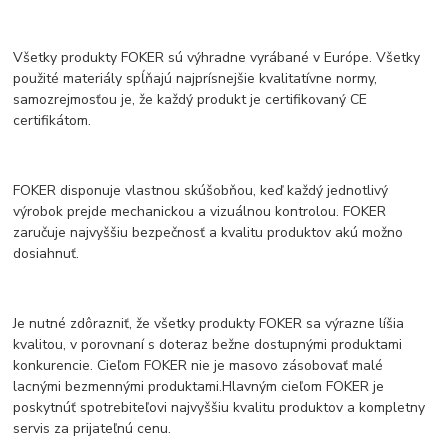
Všetky produkty FOKER sú výhradne vyrábané v Európe. Všetky
použité materiály spĺňajú najprísnejšie kvalitatívne normy,
samozrejmosťou je, že každý produkt je certifikovaný CE
certifikátom.
FOKER disponuje vlastnou skúšobňou, keď každý jednotlivý
výrobok prejde mechanickou a vizuálnou kontrolou. FOKER
zaručuje najvyššiu bezpečnosť a kvalitu produktov akú možno
dosiahnuť.
Je nutné zdôrazniť, že všetky produkty FOKER sa výrazne líšia
kvalitou, v porovnaní s doteraz bežne dostupnými produktami
konkurencie. Cieľom FOKER nie je masovo zásobovať malé
lacnými bezmennými produktami.Hlavným cieľom FOKER je
poskytnúť spotrebiteľovi najvyššiu kvalitu produktov a kompletny
servis za prijateľnú cenu.