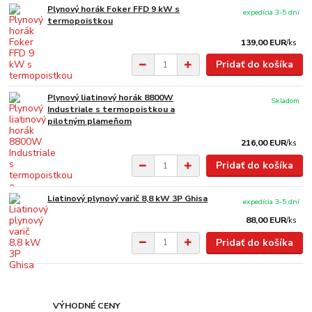
Plynový horák Foker FFD 9 kW s
expedícia 3-5 dní
termopoistkou
139,00 EUR
/
ks
Pridať do košíka
Plynový liatinový horák 8800W
Skladom
Industriale s termopoistkou a
pilotným plameňom
216,00 EUR
/
ks
Pridať do košíka
Liatinový plynový varič 8,8 kW 3P Ghisa
expedícia 3-5 dní
88,00 EUR
/
ks
Pridať do košíka
VÝHODNÉ CENY