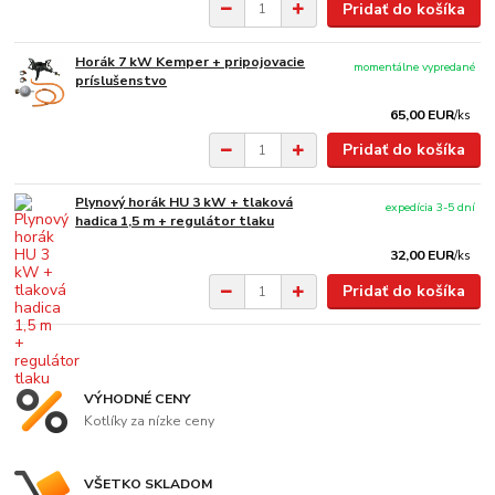
Pridať do košíka
Horák 7 kW Kemper + pripojovacie
momentálne vypredané
príslušenstvo
65,00 EUR
/
ks
Pridať do košíka
Plynový horák HU 3 kW + tlaková
expedícia 3-5 dní
hadica 1,5 m + regulátor tlaku
32,00 EUR
/
ks
Pridať do košíka
VÝHODNÉ CENY
Kotlíky za nízke ceny
VŠETKO SKLADOM