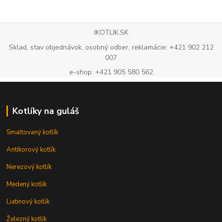
IKOTLIK.SK
Sklad, stav objednávok, osobný odber, reklamácie: +421 902 212
007
e-shop: +421 905 580 562
Kotlíky na guláš
Smaltovaný kotlík
Antikorový kotlík
Nerezový kotlík
Medený kotlík
Liatinový kotlík
Železný kotlík