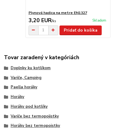
Plynová hadica na metre EN1327
3,20 EUR
Skladom
/
ks
Pridať do košíka
Tovar zaradený v kategóriách
Doplnky ku kotlíkom
Variče, Camping
Paella horáky
Horáky
Horáky pod kotlíky
Variče bez termopojistky
Horáky bez termopoistky