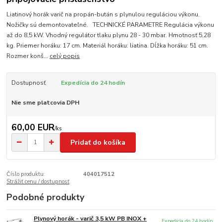
Liatinový horák varič na propán-bután s plynulou reguláciou výkonu.
Nožičky sú demontovateľné. TECHNICKÉ PARAMETRE Regulácia výkonu
až do 8,5 kW. Vhodný regulátor tlaku plynu 28 - 30 mbar. Hmotnosť 5,28
kg. Priemer horáku: 17 cm. Materiál horáku: liatina. Dĺžka horáku: 51 cm.
Rozmer konš...
celý popis
Dostupnosť
Expedícia do 24 hodín
Nie sme platcovia DPH
60,00 EUR
/
ks
Pridať do košíka
Číslo produktu:
404017512
Strážiť cenu / dostupnosť
Podobné produkty
Plynový horák - varič 3,5 kW PB INOX +
Expedícia do 24 hodín