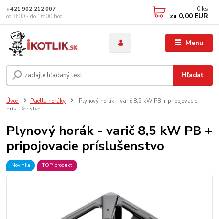
0
ks
+421 902 212 007
za
0,00 EUR
od 8:00 - do 16:00 hod
Menu
Hľadať
Úvod
Paella horáky
Plynový horák - varič 8,5 kW PB + pripojovacie
príslušenstvo
Plynový horák - varič 8,5 kW PB +
pripojovacie príslušenstvo
Novinka
TOP produkt