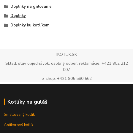
Doplnky na grilovanie
Doplnky
Doplnky ku kotlíkom
IKOTLIK.SK
Sklad, stav objednávok, osobný odber, reklamácie: +421 902 212
007
e-shop: +421 905 580 562
Kotlíky na guláš
Smaltovaný kotlík
Antikorový kotlík