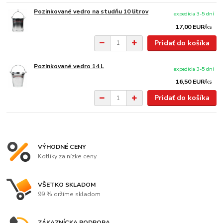
Pozinkované vedro na studňu 10 litrov
expedícia 3-5 dní
17,00 EUR
/
ks
Pridať do košíka
Pozinkované vedro 14 L
expedícia 3-5 dní
16,50 EUR
/
ks
Pridať do košíka
VÝHODNÉ CENY
Kotlíky za nízke ceny
VŠETKO SKLADOM
99 % držíme skladom
ZÁKAZNÍCKA PODPORA