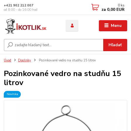
0
ks
+421 902 212 007
za
0,00 EUR
od 8:00 - do 16:00 hod
Menu
Hľadať
Úvod
Doplnky
Pozinkované vedro na studňu 15 litrov
Pozinkované vedro na studňu 15
litrov
Novinka