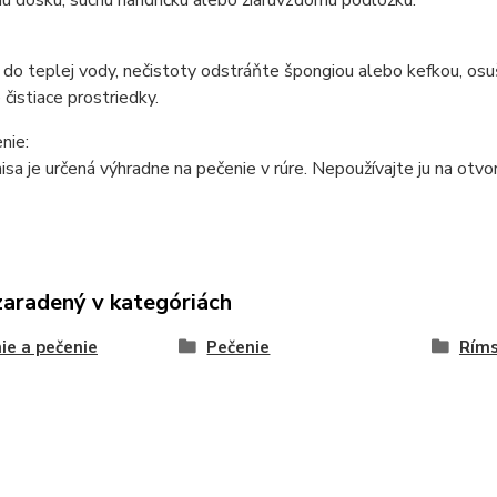
o teplej vody, nečistoty odstráňte špongiou alebo kefkou, osuš
 čistiace prostriedky.
nie:
sa je určená výhradne na pečenie v rúre. Nepoužívajte ju na otvo
zaradený v kategóriách
ie a pečenie
Pečenie
Ríms