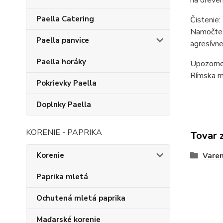
Paella Catering
Čistenie:
Namočte d
Paella panvice
agresívne
Paella horáky
Upozorne
Rímska mi
Pokrievky Paella
Doplnky Paella
KORENIE - PAPRIKA
Tovar 
Korenie
Varen
Paprika mletá
Ochutená mletá paprika
Maďarské korenie