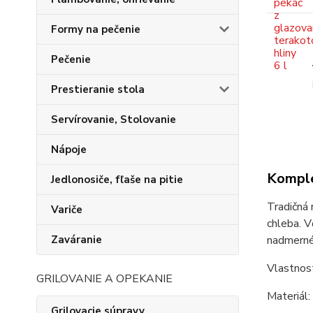
Formy na pečenie
Pečenie
Prestieranie stola
Servírovanie, Stolovanie
Nápoje
Komple
Jedlonosiče, fľaše na pitie
Tradičná 
Variče
chleba. V
nadmerné
Zaváranie
Vlastnost
GRILOVANIE A OPEKANIE
Materiál:
Grilovacie súpravy