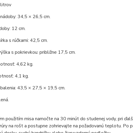
litrov
nádoby: 34,5 × 26,5 cm.
doby: 12 cm.
írka s rúčkami: 42,5 cm.
ýška s pokrievkou: približne 17,5 cm.
otnosť: 4,62 kg.
tnosť: 4,1 kg.
alenia: 43,5 × 27,5 × 19,5 cm.
lená.
m použitím misa namočte na 30 minút do studenej vody, pri ďalš
rúry na rošt a postupne zohrievajte na požadovanú teplotu. Po po
ú dosku, suchú handričku alebo žiaruvzdornú podložku.