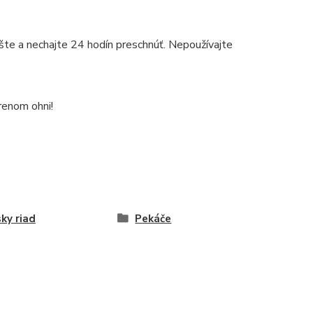
te a nechajte 24 hodín preschnúť. Nepoužívajte
renom ohni!
ky riad
Pekáče