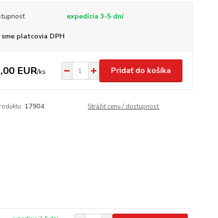
tupnosť
expedícia 3-5 dní
 sme platcovia DPH
,00 EUR
Pridať do košíka
/
ks
roduktu:
17904
Strážiť cenu / dostupnosť