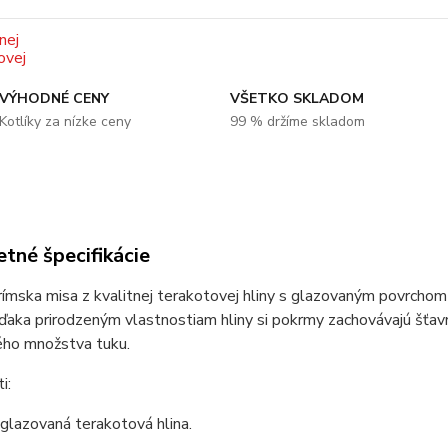
VÝHODNÉ CENY
VŠETKO SKLADOM
Kotlíky za nízke ceny
99 % držíme skladom
tné špecifikácie
rímska misa z kvalitnej terakotovej hliny s glazovaným povrchom 
ďaka prirodzeným vlastnostiam hliny si pokrmy zachovávajú šťavn
ho množstva tuku.
i:
 glazovaná terakotová hlina.