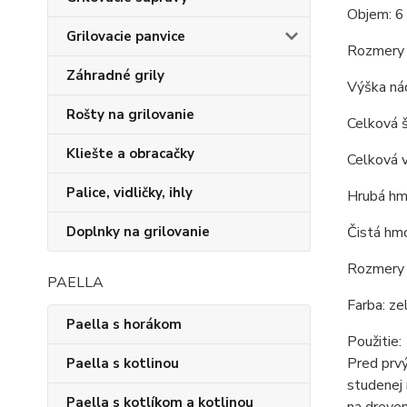
Objem: 6 
Grilovacie panvice
Rozmery 
Záhradné grily
Výška ná
Rošty na grilovanie
Celková š
Kliešte a obracačky
Celková v
Palice, vidličky, ihly
Hrubá hm
Čistá hmo
Doplnky na grilovanie
Rozmery b
PAELLA
Farba: ze
Paella s horákom
Použitie:
Pred prvý
Paella s kotlinou
studenej 
Paella s kotlíkom a kotlinou
na dreven