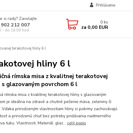
Prihlásenie
e si rady? Zavolajte.
0
ks
 902 212 007
za
0,00 EUR
0 - do 16:00 hod
vanej terakotovej hliny 6 l
akotovej hliny 6 l
ičná rímska misa z kvalitnej terakotovej
y s glazovaným povrchom 6 l
ná rímska misa z kvalitnej terakotovej hliny s glazovaným
om je ideálna na zdravé a chutné pečenie mäsa, zeleniny či
. Vďaka prirodzeným vlastnostiam hliny si pokrmy zachovávajú
tosť a prirodzenú chuť bez potreby pridávania nadmerného
a tuku. Vlastnosti: Materiál: glaz...
celý popis