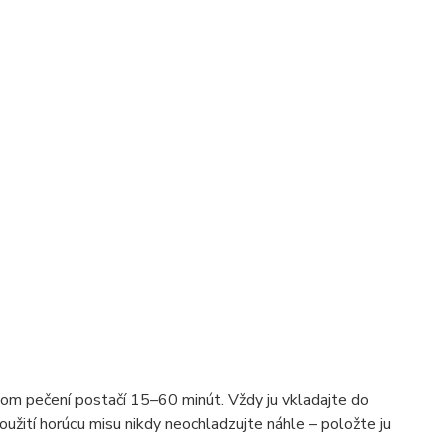
om pečení postačí 15–60 minút. Vždy ju vkladajte do
užití horúcu misu nikdy neochladzujte náhle – položte ju