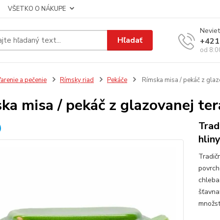
VŠETKO O NÁKUPE
Neviet
Hľadať
+421
od 8:0
arenie a pečenie
Rímsky riad
Pekáče
Rímska misa / pekáč z glazo
ka misa / pekáč z glazovanej ter
Trad
hlin
Tradič
povrch
chleba
šťavna
množstv