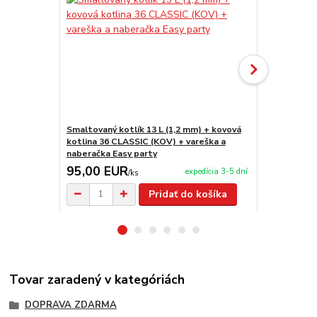
Smaltovaný kotlík 13 L (1,2 mm) + kovová
Smaltovaný k
kotlina 36 CLASSIC (KOV) + vareška a
smaltovaná 
naberačka Easy party
naberačka E
95,00 EUR
169,00 
expedícia 3-5 dní
/
ks
Pridať do košíka
Tovar zaradený v kategóriách
DOPRAVA ZDARMA