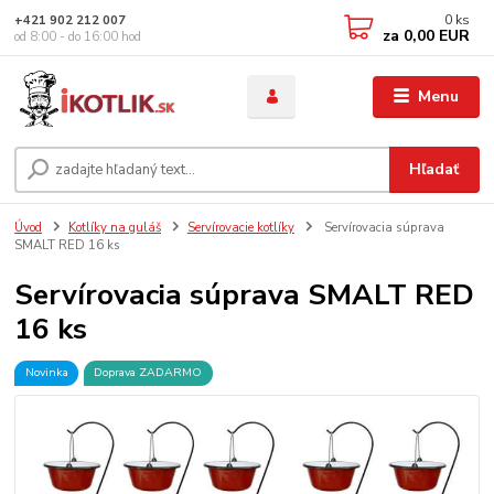
0
ks
+421 902 212 007
za
0,00 EUR
od 8:00 - do 16:00 hod
Menu
Hľadať
Úvod
Kotlíky na guláš
Servírovacie kotlíky
Servírovacia súprava
SMALT RED 16 ks
Servírovacia súprava SMALT RED
16 ks
Novinka
Doprava ZADARMO