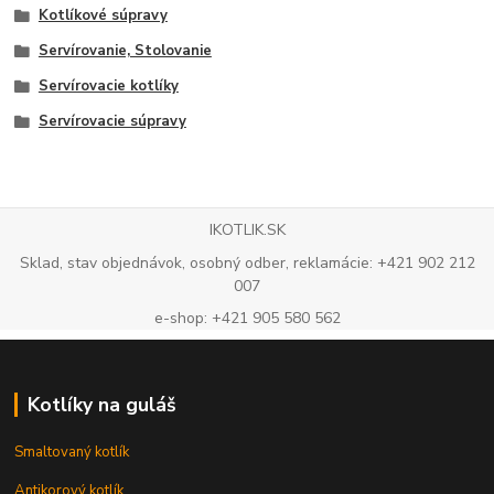
Kotlíkové súpravy
Servírovanie, Stolovanie
Servírovacie kotlíky
Servírovacie súpravy
IKOTLIK.SK
Sklad, stav objednávok, osobný odber, reklamácie: +421 902 212
007
e-shop: +421 905 580 562
Kotlíky na guláš
Smaltovaný kotlík
Antikorový kotlík