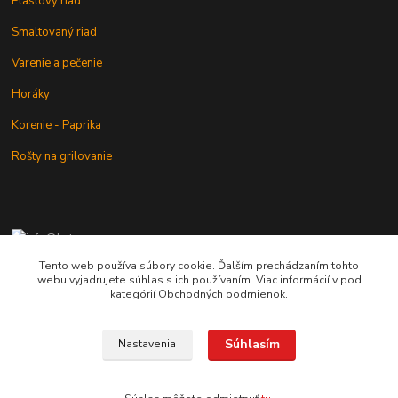
Plastový riad
Smaltovaný riad
Varenie a pečenie
Horáky
Korenie - Paprika
Rošty na grilovanie
+421 902 212 007
od 8:00 - do 16:00 hod
Tento web používa súbory cookie. Ďalším prechádzaním tohto
webu vyjadrujete súhlas s ich používaním. Viac informácií v pod
info@kotlik.sk
kategórií Obchodných podmienok.
Súhlasím
Nastavenia
Copyright © 2017-2027 MACSHOP.SK, všetky práva vyhradené..