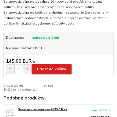
Servírovacia súprava obsahuje 16 kusov servírovacích smaltovaný
kotlíkov, 16 kusov závesných stojanov na servírovacie kotlíky.
Servírovacia súprava kotlíkov je vhodná na stolovanie (servírovanie) v
reštauráciach, pohostinstvách, bufetoch, alebo na domáce využitie pri
gulášových akciách a podobne. Sú...
celý popis
Dostupnosť
expedícia 3-5 dní
Nie sme platcovia DPH
145,00 EUR
/
ks
Pridať do košíka
Číslo produktu:
97808
Strážiť cenu / dostupnosť
Podobné produkty
Servírovacia súprava INOX 16 ks
expedícia 3-5 dní