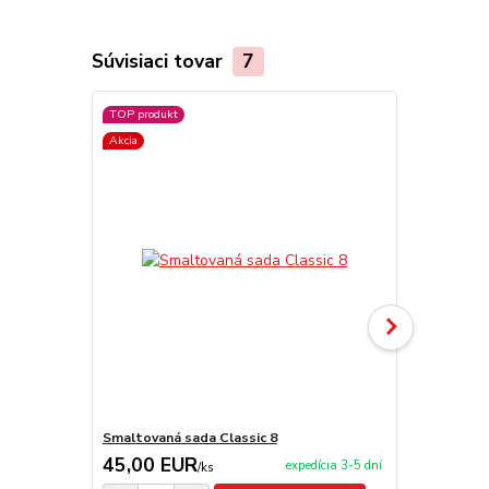
Súvisiaci tovar
7
TOP produkt
TOP produkt
Akcia
Akcia
Smaltovaná sada Classic 8
Smaltovaná 
45,00 EUR
42,00 E
expedícia 3-5 dní
/
ks