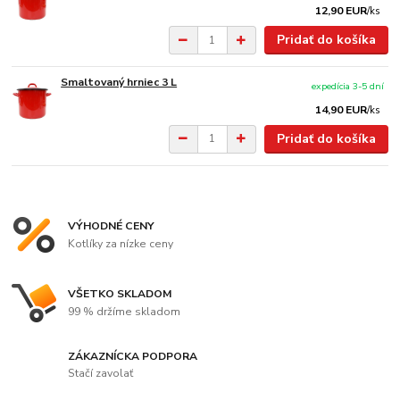
12,90 EUR
/
ks
Pridať do košíka
Smaltovaný hrniec 3 L
expedícia 3-5 dní
14,90 EUR
/
ks
Pridať do košíka
VÝHODNÉ CENY
Kotlíky za nízke ceny
VŠETKO SKLADOM
99 % držíme skladom
ZÁKAZNÍCKA PODPORA
Stačí zavolať