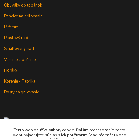
Obuváky do topánok
Panvice na grilovanie
Pečenie
Plastový riad
Smaltovaný riad
Varenie a pečenie
Horáky
Korenie - Paprika
Rošty na grilovanie
+421 902 212 007
od 8:00 - do 16:00 hod
Tento web používa súbory cookie. Ďalším prechádzaním tohto
webu vyjadrujete súhlas s ich používaním. Viac informácií v pod