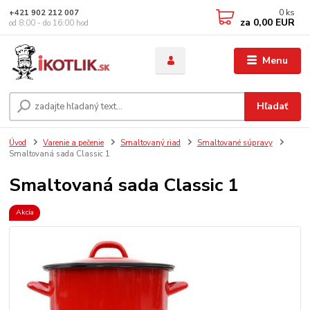
0
ks
+421 902 212 007
za
0,00 EUR
od 8:00 - do 16:00 hod
Menu
Hľadať
Úvod
Varenie a pečenie
Smaltovaný riad
Smaltované súpravy
Smaltovaná sada Classic 1
Smaltovaná sada Classic 1
Akcia