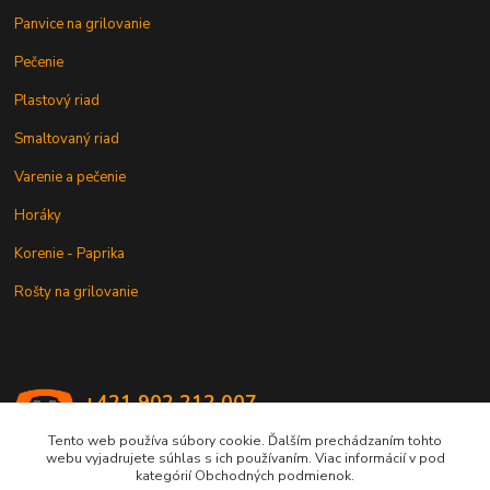
Panvice na grilovanie
Pečenie
Plastový riad
Smaltovaný riad
Varenie a pečenie
Horáky
Korenie - Paprika
Rošty na grilovanie
+421 902 212 007
od 8:00 - do 16:00 hod
Tento web používa súbory cookie. Ďalším prechádzaním tohto
webu vyjadrujete súhlas s ich používaním. Viac informácií v pod
info@kotlik.sk
kategórií Obchodných podmienok.