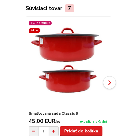
Súvisiaci tovar
7
TOP produkt
TOP produkt
Akcia
Akcia
Smaltovaná sada Classic 8
Smaltovaná 
45,00 EUR
42,00 E
expedícia 3-5 dní
/
ks
Pridať do košíka