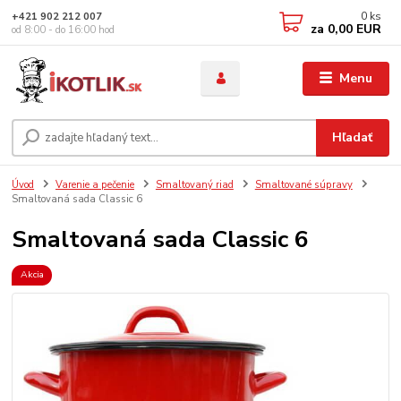
0
ks
+421 902 212 007
za
0,00 EUR
od 8:00 - do 16:00 hod
Menu
Hľadať
Úvod
Varenie a pečenie
Smaltovaný riad
Smaltované súpravy
Smaltovaná sada Classic 6
Smaltovaná sada Classic 6
Akcia